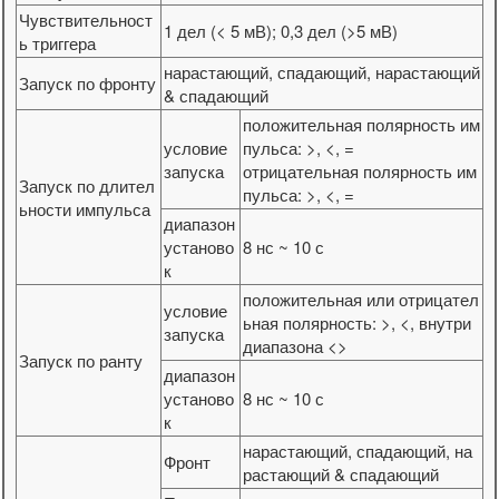
Чувствительност
1 дел (< 5 мВ); 0,3 дел (>5 мВ)
ь триггера
нарастающий, спадающий, нарастающий
Запуск по фронту
& спадающий
положительная полярность им
условие
пульса: >, <, =
запуска
отрицательная полярность им
Запуск по длител
пульса: >, <, =
ьности импульса
диапазон
установо
8 нс ~ 10 с
к
положительная или отрицател
условие
ьная полярность: >, <, внутри
запуска
диапазона <>
Запуск по ранту
диапазон
установо
8 нс ~ 10 с
к
нарастающий, спадающий, на
Фронт
растающий & спадающий