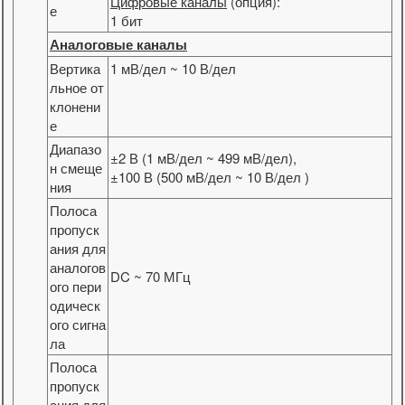
Цифровые каналы
(опция):
е
1 бит
Аналоговые каналы
Вертика
1 мВ/дел ~ 10 В/дел
льное от
клонени
е
Диапазо
±2 В (1 мВ/дел ~ 499 мВ/дел),
н смеще
±100 В (500 мВ/дел ~ 10 В/дел )
ния
Полоса
пропуск
ания для
аналогов
DC ~ 70 МГц
ого пери
одическ
ого сигна
ла
Полоса
пропуск
ания для