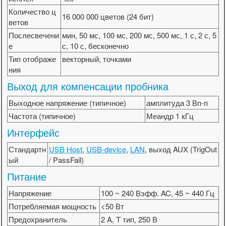
Количество ц
16 000 000 цветов (24 бит)
ветов
Послесвечени
мин, 50 мс, 100 мс, 200 мс, 500 мс, 1 с, 2 с, 5
е
с, 10 с, бесконечно
Тип отображе
векторный, точками
ния
Выход для компенсации пробника
Выходное напряжение (типичное)
амплитуда 3 Вп-п
Частота (типичное)
Меандр 1 кГц
Интерфейс
Стандартн
USB Host
,
USB-device
,
LAN
, выход AUX (TrigOut
ый
/ PassFail)
Питание
Напряжение
100 ~ 240 Вэфф. AC, 45 ~ 440 Гц
Потребляемая мощность
<50 Вт
Предохранитель
2 A, T тип, 250 В