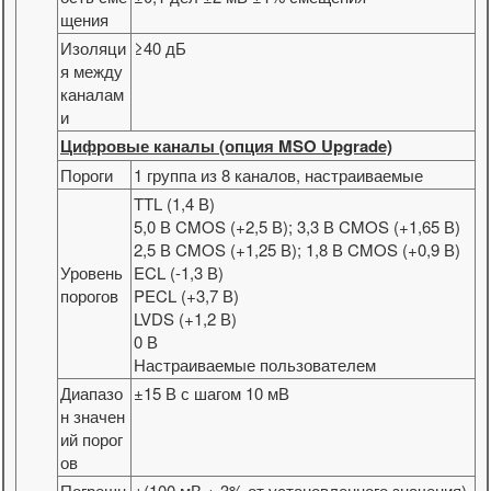
щения
Изоляци
≥40 дБ
я между
каналам
и
Цифровые каналы (опция MSO Upgrade)
Пороги
1 группа из 8 каналов, настраиваемые
TTL (1,4 В)
5,0 В CMOS (+2,5 В); 3,3 В CMOS (+1,65 В)
2,5 В CMOS (+1,25 В); 1,8 В CMOS (+0,9 В)
Уровень
ECL (-1,3 В)
порогов
PECL (+3,7 В)
LVDS (+1,2 В)
0 В
Настраиваемые пользователем
Диапазо
±15 В с шагом 10 мВ
н значен
ий порог
ов
Погрешн
±(100 мВ + 3% от установленного значения)