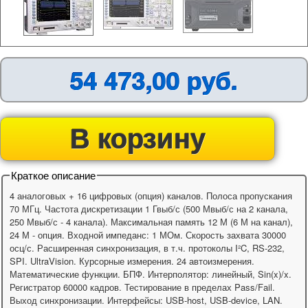
54 473,00 руб.
В корзину
Краткое описание
4 аналоговых + 16 цифровых (опция) каналов. Полоса пропускания
70 МГц. Частота дискретизации 1 Гвыб/с (500 Мвыб/с на 2 канала,
250 Мвыб/с - 4 канала). Максимальная память 12 М (6 М на канал),
24 М - опция. Входной импеданс: 1 МОм. Скорость захвата 30000
осц/с. Расширенная синхронизация, в т.ч. протоколы I²C, RS-232,
SPI. UltraVision. Курсорные измерения. 24 автоизмерения.
Математические функции. БПФ. Интерполятор: линейный, Sin(x)/x.
Регистратор 60000 кадров. Тестирование в пределах Pass/Fail.
Выход синхронизации. Интерфейсы: USB-host, USB-device, LAN.