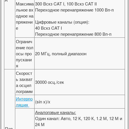
Максима
300 Вскз CAT I, 100 Вскз CAT II
льное вх
Переходное перенапряжение 1000 Вп-п
одное на
пряжени
Цифровые каналы (опция):
е
40 Вскз CAT I
Переходное перенапряжение 800 Вп-п
Огранич
ение пол
осы про
20 МГц, полный диапазон
пускани
я
Скорост
ь захват
30000 осц./сек
а осцил
лограмм
Интерпо
(sin x)/x
ляция
Аналоговые каналы:
Один канал: Авто, 12 К, 120 К, 1.2 М, 12 М и
24 М
Пар