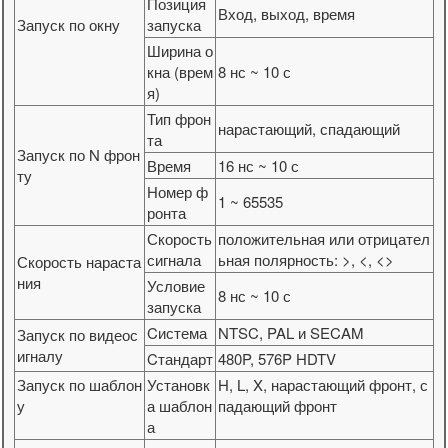
Позиция
Вход, выход, время
Запуск по окну
запуска
Ширина о
кна (врем
8 нс ~ 10 с
я)
Тип фрон
нарастающий, спадающий
та
Запуск по N фрон
Время
16 нс ~ 10 с
ту
Номер ф
1 ~ 65535
ронта
Скорость
положительная или отрицател
сигнала
ьная полярность: >, <, <>
Скорость нараста
ния
Условие
8 нс ~ 10 с
запуска
Cистема
NTSC, PAL и SECAM
Запуск по видеос
игналу
Cтандарт
480P, 576P HDTV
Запуск по шаблон
Установк
H, L, X, нарастающий фронт, с
у
а шаблон
падающий фронт
а