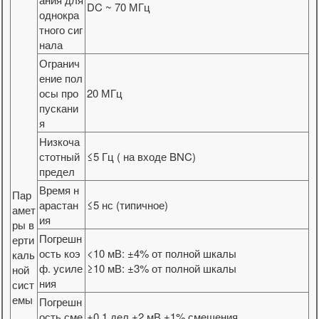
DC ~ 70 МГц
однокра
тного сиг
нала
Огранич
ение пол
осы про
20 МГц
пускани
я
Низкоча
стотный
≤5 Гц ( на входе BNC)
предел
Время н
Пар
арастан
≤5 нс (типичное)
амет
ия
ры в
Погрешн
ерти
ость коэ
<10 мВ: ±4% от полной шкалы
каль
ф. усиле
≥10 мВ: ±3% от полной шкалы
ной
ния
сист
емы
Погрешн
ость сме
±0,1 дел ±2 мВ ±1% смещения