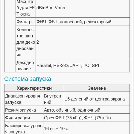
Масшта
б для FF
dB/dBm, Vrms
T окна
Фильтр
ФНЧ, ФВЧ, полосовой, режекторный
Количес
тво шин
для деко
2
дирован
ия
Декодир
Parallel, RS-232/UART, I²C, SPI
ование
Система запуска
Характеристики
Значене
Диапазон уровня
Внутрен
±5 делений от центра экрана
запуска
ний
Режим запуска
Авто, обычный, одиночный
Фильтрация
Срез ФВЧ (75 кГц), ФНЧ (75 кГц)
Блокировка уровн
16 нс ~ 10 с
я запуска