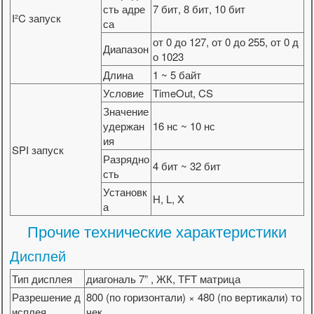
сть адре
7 бит, 8 бит, 10 бит
I²C запуск
са
от 0 до 127, от 0 до 255, от 0 д
Диапазон
о 1023
Длина
1 ~ 5 байт
Условие
TimeOut, CS
Значение
удержан
16 нс ~ 10 нс
ия
SPI запуск
Разрядно
4 бит ~ 32 бит
сть
Установк
H, L, X
а
Прочие технические характеристики
Дисплей
Тип дисплея
диагональ 7” , ЖК, TFT матрица
Разрешение д
800 (по горизонтали) × 480 (по вертикали) то
исплея
чек