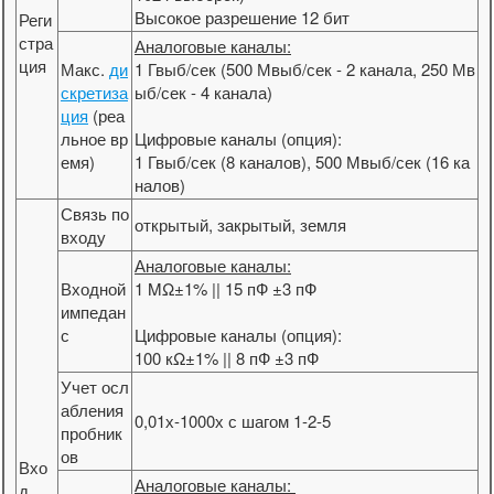
Высокое разрешение 12 бит
Реги
стра
Аналоговые каналы:
ция
Макс.
ди
1 Гвыб/сек (500 Мвыб/сек - 2 канала, 250 Мв
скретиза
ыб/сек - 4 канала)
ция
(реа
льное вр
Цифровые каналы (опция):
емя)
1 Гвыб/сек (8 каналов), 500 Мвыб/сек (16 ка
налов)
Связь по
открытый, закрытый, земля
входу
Аналоговые каналы:
Входной
1 MΩ±1% || 15 пФ ±3 пФ
импедан
с
Цифровые каналы (опция):
100 кΩ±1% || 8 пФ ±3 пФ
Учет осл
абления
0,01х-1000х с шагом 1-2-5
пробник
ов
Вхо
Аналоговые каналы:
д