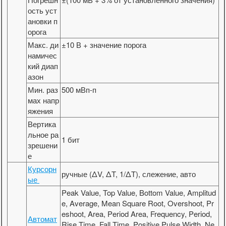
ость уст
ановки п
орога
Макс. ди
±10 В + значение порога
намичес
кий диап
азон
Мин. раз
500 мВп-п
мах напр
яжения
Вертика
льное ра
1 бит
зрешени
е
Курсорн
ручные (ΔV, ΔT, 1/ΔT), слежение, авто
ые
Peak Value, Top Value, Bottom Value, Amplitud
e, Average, Mean Square Root, Overshoot, Pr
eshoot, Area, Period Area, Frequency, Period,
Автомат
Rise Time, Fall Time, Positive Pulse Width, Ne