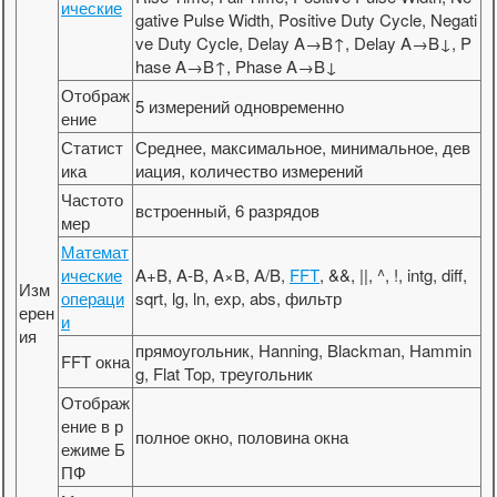
ические
gative Pulse Width, Positive Duty Cycle, Negati
ve Duty Cycle, Delay A→B↑, Delay A→B↓, P
hase A→B↑, Phase A→B↓
Отображ
5 измерений одновременно
ение
Статист
Среднее, максимальное, минимальное, дев
ика
иация, количество измерений
Частото
встроенный, 6 разрядов
мер
Математ
ические
A+B, A-B, A×B, A/B,
FFT
, &&, ||, ^, !, intg, diff,
Изм
операци
sqrt, lg, ln, exp, abs, фильтр
ерен
и
ия
прямоугольник, Hanning, Blackman, Hammin
FFT окна
g, Flat Top, треугольник
Отображ
ение в р
полное окно, половина окна
ежиме Б
ПФ