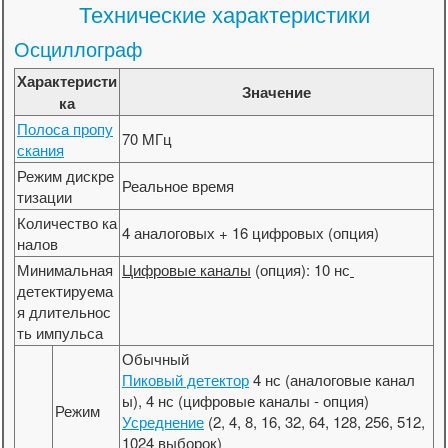
Технические характеристики
Осциллограф
Характеристи
Значение
ка
Полоса пропу
70 MГц
скания
Режим дискре
Реальное время
тизации
Количество ка
4 аналоговых + 16 цифровых (опция)
налов
Минимальная
Цифровые каналы
(опция): 10 нс
детектируема
я длительнос
ть импульса
Обычный
Пиковый детектор
4 нс (аналоговые канал
ы), 4 нс (цифровые каналы - опция)
Режим
Усреднение
(2, 4, 8, 16, 32, 64, 128, 256, 512,
1024 выборок)