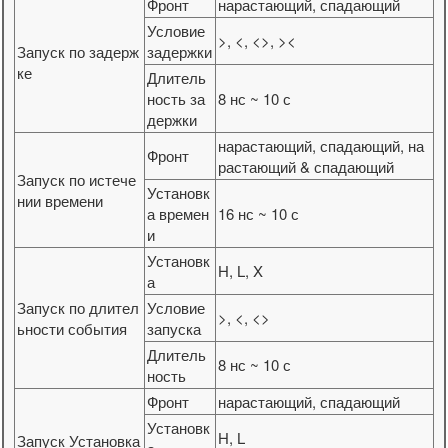
Фронт
нарастающий, спадающий
Условие
>, <, <>, ><
Запуск по задерж
задержки
ке
Длитель
ность за
8 нс ~ 10 с
держки
нарастающий, спадающий, на
Фронт
растающий & спадающий
Запуск по истече
Установк
нии времени
а времен
16 нс ~ 10 с
и
Установк
H, L, X
а
Запуск по длител
Условие
>, <, <>
ьности события
запуска
Длитель
8 нс ~ 10 с
ность
Фронт
нарастающий, спадающий
Установк
H, L
Запуск Установка