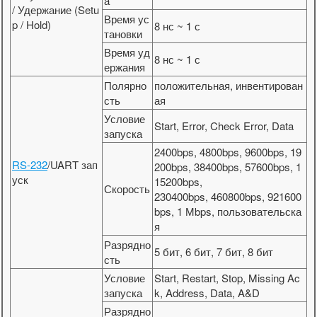
а
/ Удержание (Setu
Время ус
p / Hold)
8 нс ~ 1 с
тановки
Время уд
8 нс ~ 1 с
ержания
Полярно
положительная, инвентирован
сть
ая
Условие
Start, Error, Check Error, Data
запуска
2400bps, 4800bps, 9600bps, 19
RS-232
/UART зап
200bps, 38400bps, 57600bps, 1
уск
15200bps,
Скорость
230400bps, 460800bps, 921600
bps, 1 Мbps, пользовательска
я
Разрядно
5 бит, 6 бит, 7 бит, 8 бит
сть
Условие
Start, Restart, Stop, Missing Ac
запуска
k, Address, Data, A&D
Разрядно