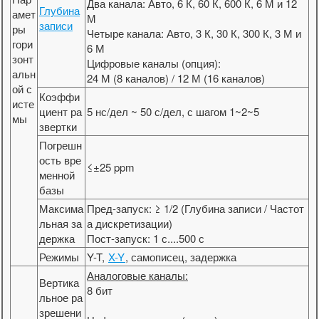
Два канала: Авто, 6 К, 60 К, 600 К, 6 М и 12
Глубина
амет
М
записи
ры
Четыре канала: Авто, 3 К, 30 К, 300 К, 3 М и
гори
6 М
зонт
Цифровые каналы (опция):
альн
24 М (8 каналов) / 12 М (16 каналов)
ой с
Коэффи
исте
циент ра
5 нс/дел ~ 50 с/дел, с шагом 1~2~5
мы
звертки
Погрешн
ость вре
≤±25 ppm
менной
базы
Максима
Пред-запуск: ≥ 1/2 (Глубина записи / Частот
льная за
а дискретизации)
держка
Пост-запуск: 1 с....500 с
Режимы
Y-T,
X-Y
, самописец, задержка
Аналоговые каналы:
Вертика
8 бит
льное ра
зрешени