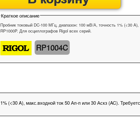
Краткое описание
Пробник токовый DC-100 МГц, диапазон: 100 мВ/А, точность 1% (<30 A), 
RP1000P. Для осциллографов Rigol всех серий.
RP1004C
1% (<30 A), макс.входной ток 50 Ап-п или 30 Аскз (AC). Требуе