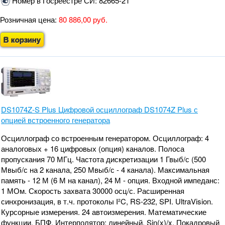
Номер в Госреестре СИ: 82665-21
Розничная цена:
80 886,00 руб.
В корзину
DS1074Z-S Plus Цифровой осциллограф DS1074Z Plus с
опцией встроенного генератора
Осциллограф со встроенным генератором. Осциллограф: 4
аналоговых + 16 цифровых (опция) каналов. Полоса
пропускания 70 МГц. Частота дискретизации 1 Гвыб/с (500
Мвыб/с на 2 канала, 250 Мвыб/с - 4 канала). Максимальная
память - 12 М (6 М на канал), 24 М - опция. Входной импеданс:
1 МОм. Скорость захвата 30000 осц/с. Расширенная
синхронизация, в т.ч. протоколы I²C, RS-232, SPI. UltraVision.
Курсорные измерения. 24 автоизмерения. Математические
функции. БПФ. Интерполятор: линейный, Sin(x)/x. Покадровый