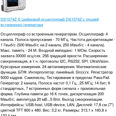
DS1074Z-S Цифровой осциллограф DS1074Z с опцией
встроенного генератора
Осциллограф со встроенным генератором. Осциллограф: 4
канала. Полоса пропускания - 70 МГц. Частота дискретизации -
1 Гвыб/с (500 Мвыб/с на 2 канала, 250 Мвыб/с - 4 канала).
Макс. память - 24 М. Входной импеданс: 1 МОм. Скорость
захвата 30000 осц/сек. 256 градаций яркости. Расширенная
синхронизация, в т.ч. протоколы I2C, RS232, SPI. UltraVision.
Курсорные измерения. 24 автоизмерения. Математические
функции. БПФ. Интерполятор: линейный, Sin(x)/x. Регистратор
5000 кадров. Самописец. Тестирование в пределах Pass/Fail.
Генератор: 2 канала, Полоса частот 0,1 Гц...25 МГц; 14 бит; 6
стандартных, 7 встроенных форм сигнала + произвольная
форма. Глубина памяти до 16 К точек, дискретизация 200
Мвыб/с; амплитуда 20 мВ...5 Впп. Выход синхронизации.
Интерфейсы: USB-host, USB-device, LAN. Дисплей: 17,8 см (7")
цветной TFT 800 х 480. Вес: 3,2 кг. Размеры: 313,1 x 160,8 x
122,4 мм.