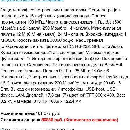
Осциллограф со встроенным генератором. Осциллограф: 4
аналоговых + 16 цифровых (опция) каналов. Полоса
пропускания 100 МГц. Частота дискретизации 1 Гвыб/с (500
Мвыб/с на 2 канала, 250 Мвыб/с - 4 канала). Максимальная
память 12 М (6 М на канал), 24 М - опция. Входной импеданс 1
МОм. Скорость захвата 30000 осц/с. Расширенная
синхронизация, в т.ч. протоколы I²C, RS-232, SPI. UltraVision.
Курсорные измерения. 24 автоизмерения. Математические
функции. БПФ. Интерполятор: линейный, Sin(x)/x. Покадровый
регистратор. Самописец. Тестирование в пределах Pass/Fail.
Генератор: 2 канала. Полоса 0,1 Гц...25 МГц; 14 бит; 6
стандартных, 7 встроенных + произвольная форма; глубина до
16 К точек, дискретизация 200 Мвыб/с; амплитуда 20 мВ...5
Впп. Выход синхронизации. Интерфейсы: USB-host, USB-
device, LAN. Дисплей: 17,8 см (7") цветной TFT 800 х 480. Вес:
3,2 кг. Размеры: 313,1 x 160,8 x 122,4 мм.
Розничная цена
101 077
руб.
Специальная цена
80886 руб. (Количество ограничено)