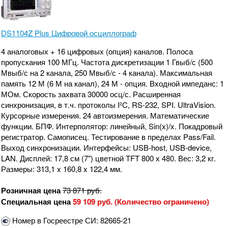
DS1104Z Plus Цифровой осциллограф
4 аналоговых + 16 цифровых (опция) каналов. Полоса
пропускания 100 МГц. Частота дискретизации 1 Гвыб/с (500
Мвыб/с на 2 канала, 250 Мвыб/с - 4 канала). Максимальная
память 12 М (6 М на канал), 24 М - опция. Входной импеданс: 1
МОм. Скорость захвата 30000 осц/с. Расширенная
синхронизация, в т.ч. протоколы I²C, RS-232, SPI. UltraVision.
Курсорные измерения. 24 автоизмерения. Математические
функции. БПФ. Интерполятор: линейный, Sin(x)/x. Покадровый
регистратор. Самописец. Тестирование в пределах Pass/Fail.
Выход синхронизации. Интерфейсы: USB-host, USB-device,
LAN. Дисплей: 17,8 см (7") цветной TFT 800 х 480. Вес: 3,2 кг.
Размеры: 313,1 x 160,8 x 122,4 мм.
Розничная цена
73 871
руб.
Специальная цена
59 109 руб. (Количество ограничено)
Номер в Госреестре СИ: 82665-21