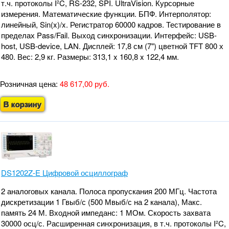
т.ч. протоколы I²C, RS-232, SPI. UltraVision. Курсорные
измерения. Математические функции. БПФ. Интерполятор:
линейный, Sin(x)/x. Регистратор 60000 кадров. Тестирование в
пределах Pass/Fail. Выход синхронизации. Интерфейс: USB-
host, USB-device, LAN. Дисплей: 17,8 см (7") цветной TFT 800 х
480. Вес: 2,9 кг. Размеры: 313,1 x 160,8 x 122,4 мм.
Розничная цена:
48 617,00 руб.
В корзину
DS1202Z-E Цифровой осциллограф
2 аналоговых канала. Полоса пропускания 200 МГц. Частота
дискретизации 1 Гвыб/с (500 Мвыб/с на 2 канала), Макс.
память 24 М. Входной импеданс: 1 МОм. Скорость захвата
30000 осц/с. Расширенная синхронизация, в т.ч. протоколы I²C,