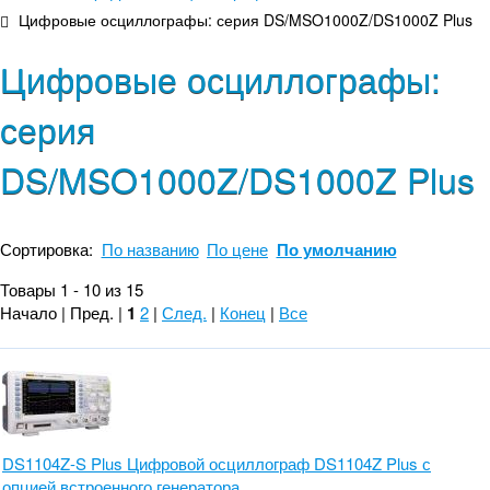
Цифровые осциллографы: серия DS/MSO1000Z/DS1000Z Plus
Цифровые осциллографы:
серия
DS/MSO1000Z/DS1000Z Plus
Сортировка:
По названию
По цене
По умолчанию
Товары 1 - 10 из 15
Начало | Пред. |
1
2
|
След.
|
Конец
|
Все
DS1104Z-S Plus Цифровой осциллограф DS1104Z Plus с
опцией встроенного генератора