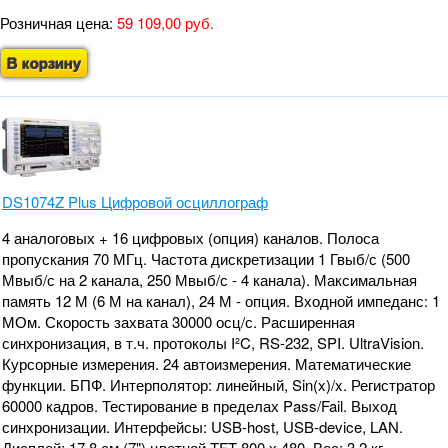
Розничная цена:
59 109,00 руб.
В корзину
DS1074Z Plus Цифровой осциллограф
4 аналоговых + 16 цифровых (опция) каналов. Полоса
пропускания 70 МГц. Частота дискретизации 1 Гвыб/с (500
Мвыб/с на 2 канала, 250 Мвыб/с - 4 канала). Максимальная
память 12 М (6 М на канал), 24 М - опция. Входной импеданс: 1
МОм. Скорость захвата 30000 осц/с. Расширенная
синхронизация, в т.ч. протоколы I²C, RS-232, SPI. UltraVision.
Курсорные измерения. 24 автоизмерения. Математические
функции. БПФ. Интерполятор: линейный, Sin(x)/x. Регистратор
60000 кадров. Тестирование в пределах Pass/Fail. Выход
синхронизации. Интерфейсы: USB-host, USB-device, LAN.
Дисплей: 17,8 см (7") цветной TFT 800 х 480. Вес: 3,2 кг.