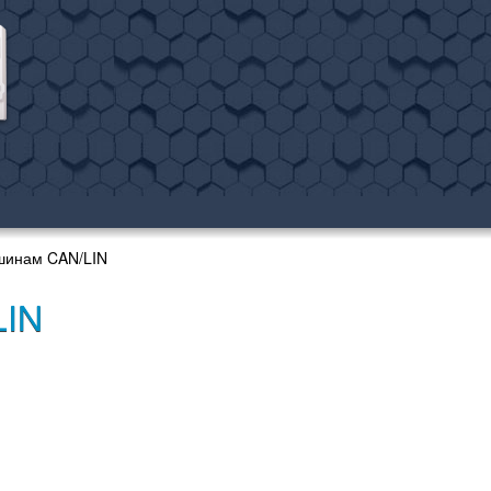
шинам CAN/LIN
LIN