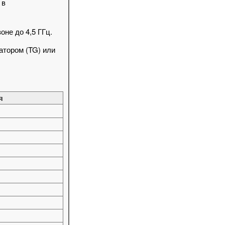
 в
не до 4,5 ГГц.
атором (TG) или
я