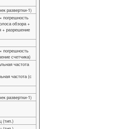
чек развертки-1)
 × погрешность
олоса обзора +
я + разрешение
 × погрешность
ение счетчика)
альная частота
льная частота (с
чек развертки-1)
 (тип.)
 (тип.)