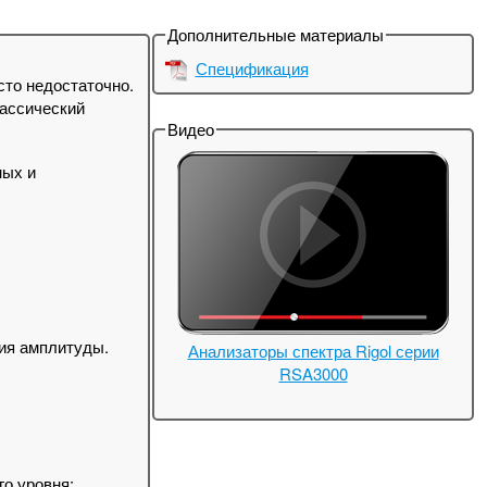
Дополнительные материалы
Спецификация
то недостаточно.
лассический
Видео
ных и
ия амплитуды.
Анализаторы спектра Rigol серии
RSA3000
о уровня: