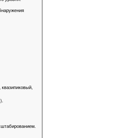
обнаружения
 квазипиковый,
).
асштабированием.