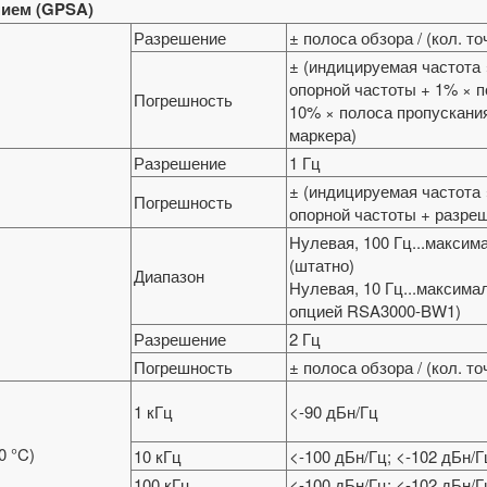
нием (GPSA)
Разрешение
± полоса обзора / (кол. то
± (индицируемая частота
опорной частоты + 1% × п
Погрешность
10% × полоса пропускани
маркера)
Разрешение
1 Гц
± (индицируемая частота
Погрешность
опорной частоты + разреш
Нулевая, 100 Гц...максим
(штатно)
Диапазон
Нулевая, 10 Гц...максима
опцией RSA3000-BW1)
Разрешение
2 Гц
Погрешность
± полоса обзора / (кол. то
1 кГц
<-90 дБн/Гц
0 °C)
10 кГц
<-100 дБн/Гц; <-102 дБн/Гц
100 кГц
<-100 дБн/Гц; <-102 дБн/Гц