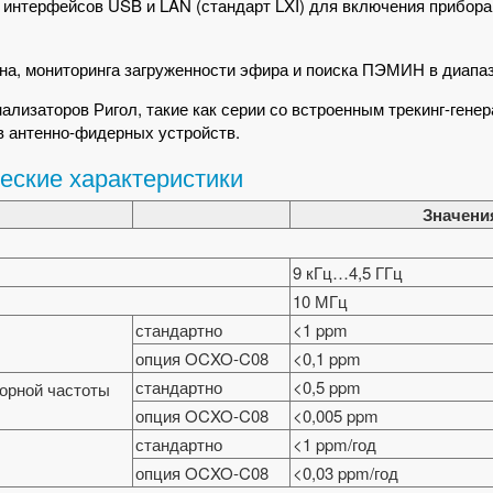
е интерфейсов USB и LAN (стандарт LXI) для включения прибора
а, мониторинга загруженности эфира и поиска ПЭМИН в диапазо
ализаторов Ригол, такие как серии со встроенным трекинг-генер
в антенно-фидерных устройств.
еские характеристики
Значени
9 кГц…4,5 ГГц
10 МГц
стандартно
<1 ppm
опция OCXO-C08
<0,1 ppm
стандартно
<0,5 ppm
орной частоты
опция OCXO-C08
<0,005 ppm
стандартно
<1 ppm/год
опция OCXO-C08
<0,03 ppm/год