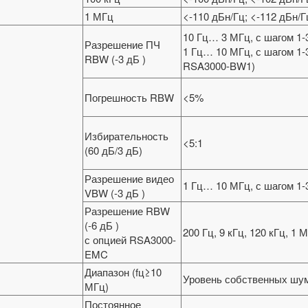
1 МГц
<-110 дБн/Гц; <-112 дБн/Гц
10 Гц… 3 МГц, с шагом 1-
Разрешение ПЧ
1 Гц… 10 МГц, с шагом 1-
RBW (-3 дБ )
RSA3000-BW1)
Погрешность RBW
<5%
Избирательность
<5:1
(60 дБ/3 дБ)
Разрешение видео
1 Гц… 10 МГц, с шагом 1-
VBW (-3 дБ )
Разрешение RBW
(-6 дБ )
200 Гц, 9 кГц, 120 кГц, 1 
с опцией RSA3000-
EMC
Диапазон (fц≥10
Уровень собственных шу
МГц)
Постоянное