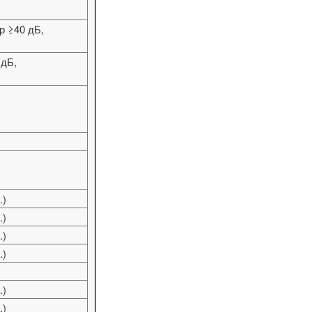
р ≥40 дБ,
 дБ,
.)
.)
.)
.)
.)
.)