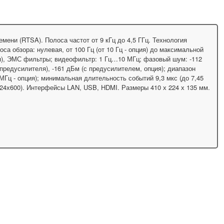
мени (RTSA). Полоса частот от 9 кГц до 4,5 ГГц. Технология
оса обзора: нулевая, от 100 Гц (от 10 Гц - опция) до максимальной
ия), ЭМС фильтры; видеофильтр: 1 Гц…10 МГц; фазовый шум: -112
предусилителя), -161 дБм (с предусилителем, опция); диапазон
МГц - опция); минимальная длительность событий 9,3 мкс (до 7,45
1024х600). Интерфейсы LAN, USB, HDMI. Размеры 410 х 224 х 135 мм.