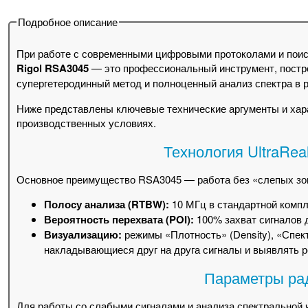
Подробное описание
При работе с современными цифровыми протоколами и поис
Rigol RSA3045
— это профессиональный инструмент, постр
супергетеродинный метод и полноценный анализ спектра в 
Ниже представлены ключевые технические аргументы и хар
производственных условиях.
Технология UltraRea
Основное преимущество RSA3045 — работа без «слепых зон
Полосу анализа (RTBW):
10 МГц в стандартной комп
Вероятность перехвата (POI):
100% захват сигналов 
Визуализацию:
режимы «Плотность» (Density), «Спек
накладывающиеся друг на друга сигналы и выявлять 
Параметры рад
Для работы со слабыми сигналами и анализа спектральной 