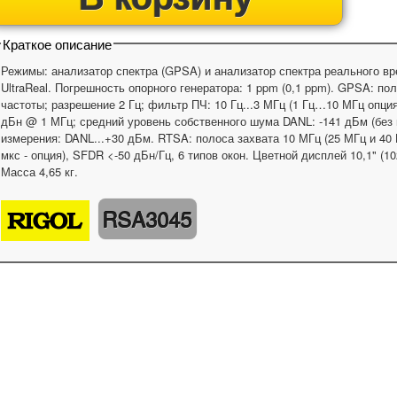
Краткое описание
Режимы: анализатор спектра (GPSA) и анализатор спектра реального вре
UltraReal. Погрешность опорного генератора: 1 ppm (0,1 ppm). GPSA: пол
частоты; разрешение 2 Гц; фильтр ПЧ: 10 Гц...3 МГц (1 Гц…10 МГц опц
дБн @ 1 МГц; средний уровень собственного шума DANL: -141 дБм (без 
измерения: DANL...+30 дБм. RTSA: полоса захвата 10 МГц (25 МГц и 40 
мкс - опция), SFDR <-50 дБн/Гц, 6 типов окон. Цветной дисплей 10,1" (
Масса 4,65 кг.
RSA3045