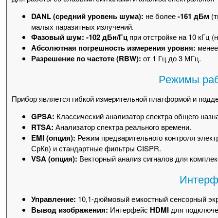
DANL (средний уровень шума):
не более
-161 дБм
(т
малых паразитных излучений.
Фазовый шум:
-102 дБн/Гц
при отстройке на 10 кГц (н
Абсолютная погрешность измерения уровня:
мене
Разрешение по частоте (RBW):
от 1 Гц до 3 МГц.
Режимы раб
Прибор является гибкой измерительной платформой и подд
GPSA:
Классический анализатор спектра общего назн
RTSA:
Анализатор спектра реального времени.
EMI (опция):
Режим предварительного контроля электр
СрКв) и стандартные фильтры CISPR.
VSA (опция):
Векторный анализ сигналов для комплек
Интерф
Управление:
10,1-дюймовый емкостный сенсорный экра
Вывод изображения:
Интерфейс
HDMI
для подключе