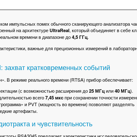
ком импульсных помех обычного сканирующего анализатора час
оенный на архитектуре
UltraReal
, который объединяет в себе к
реальном времени в диапазоне до
4,5 ГГц
.
актеристики, важные для прецизионных измерений в лаборатор
l: захват кратковременных событий
». В режиме реального времени (RTSA) прибор обеспечивает:
лектации (с возможностью расширения до
25 МГц
или
40 МГц
).
длительностью всего
7,45 мкс
при сохранении точности измерен
трограмма» и PVT (мощность во времени) позволяют разделять
редкие артефакты.
иотракта и чувствительность
чистоты RSA3045 предлагает характеристики исследовательског