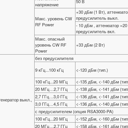
50 В
напряжение
+30 дБм (1 Вт), аттенюато
предусилитель выкл.
Макс. уровень CW
RF Power
- 10 дБм , аттенюатор =20
предусилитель вкл.
Макс. опасный
уровень CW RF
+33 дБм (2 Вт)
Power
без предусилителя
9 кГц...100 кГц
<-120 дБм (тип.)
100 кГц...20 МГц
<-135 дБм, <-140 дБм (тип
20 МГц…2,7 ГГц
<-138 дБм, <-141 дБм (тип
2,7 ГГц…3,0 ГГц
<-136 дБм, <-141 дБм (тип
генератор выкл.,
3,0 ГГц…4,5 ГГц
<-136 дБм, <-140 дБм (тип
с предусилителем (опция RSA3000-PA)
100 кГц...20 МГц
<-152 дБм, <-160 дБм (тип
20 МГц…2,7 ГГц
<-158 дБм, <-161 дБм (тип