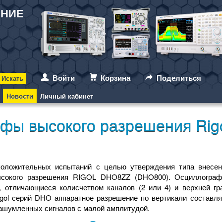
АНИЕ
Войти
Корзина
Поделиться
Новости
Личный кабинет
афы высокого разрешения Ri
положительных испытаний с целью утверждения типа внесе
ысокого разрешения RIGOL DHO8ZZ (DHO800). Осциллогр
отличающиеся колисчетвом каналов (2 или 4) и верхней гра
gol серий DHO аппаратное разрешение по вертикали составля
ашумленных сигналов с малой амплитудой.