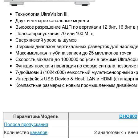
Технология UltraVision III
Двух и четырехканальные модели
Высокое разрешение АЦП по вертикали 12 бит, 16 бит в
Полоса пропускания 70 или 100 МГц
Сверхнизкий уровень шумов
Широкий диапазон вертикальных разверток для наблюден
Максимальная глубина записи до 25 миллионов точек
Скорость захвата до 1000000 осц/сек в режиме UltraAcqu
Функция поиска и навигации по форме сигнала позволяе
7-дюймовый (1024x600) емкостный мультисенсорный эк
Интерфейсы USB Device & Host, LAN и HDMI (стандартн
Компактные размеры с новым промышленным дизайном
Параметры/Модель
DHO802
Полоса пропускания
Количество
каналов
2 аналоговых + вне