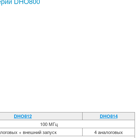
ерии DHO800
DHO812
DHO814
100 МГц
алоговых + внешний запуск
4 аналоговых