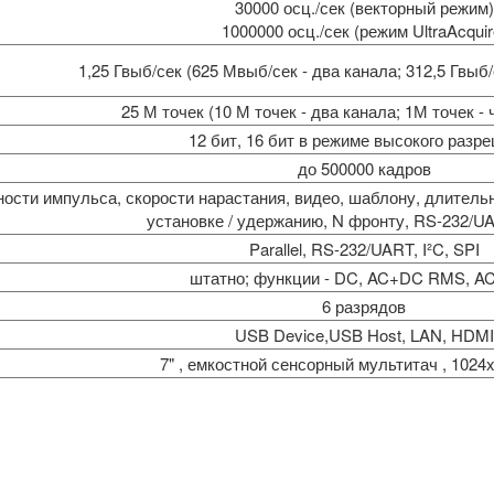
30000 осц./сек (векторный режим)
1000000 осц./сек (режим UltraAcquir
1,25 Гвыб/сек (625 Мвыб/сек - два канала; 312,5 Гвыб/
25 М точек (10 М точек - два канала; 1М точек -
12 бит, 16 бит в режиме высокого разр
до 500000 кадров
ности импульса, скорости нарастания, видео, шаблону, длительн
установке / удержанию, N фронту, RS-232/UAR
Parallel, RS-232/UART, I²C, SPI
штатно; функции - DC, AC+DC RMS, A
6 разрядов
USB Device,USB Host, LAN, HDMI
7" , емкостной сенсорный мультитач , 1024