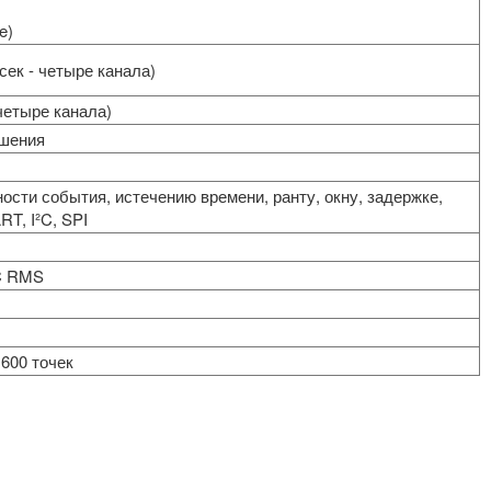
e)
сек - четыре канала)
 четыре канала)
ешения
ости события, истечению времени, ранту, окну, задержке,
T, I²C, SPI
C RMS
x600 точек