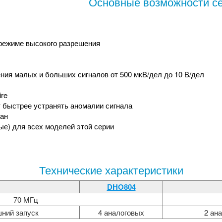
Основные возможности с
 режиме высокого разрешения
ия малых и больших сигналов от 500 мкВ/дел до 10 В/дел
ire
т быстрее устранять аномалии сигнала
ран
ые) для всех моделей этой серии
Технические характеристики
DHO804
70 MГц
шний запуск
4 аналоговых
2 ан