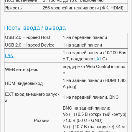
Яркость
256 уровней интенсивности (ЖК, HDMI)
Порты ввода / вывода
USB 2.0 Hi-speed Host
1 на передней панели
USB 2.0 Hi-speed Device
1 на задней панели
1 на задней панели (10/100 Bas
LAN
e-T, поддержка
LXI
-C)
поддержка Web Control interfac
WEB интерфейс
e
1 на задней панели (HDMI 1.4b,
HDMI видеовыход
A plug)
EXT вход внешнего запуск
1 на передней панели, BNC
а
BNC на задней панели:
Vo (H)≥2.5 В (открытый контур)
Разъем
≥1.0 В (50 Ω - GND)
Vo (L)≤0.7 В (на нагрузке) ≤4 м