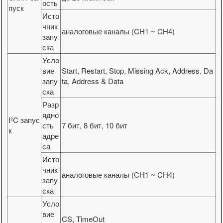
ость
пуск
Исто
чник
аналоговые каналы (CH1 ~ CH4)
запу
ска
Усло
вие
Start, Restart, Stop, Missing Ack, Address, Da
запу
ta, Address & Data
ска
Разр
ядно
I²C запус
сть
7 бит, 8 бит, 10 бит
к
адре
са
Исто
чник
аналоговые каналы (CH1 ~ CH4)
запу
ска
Усло
вие
CS, TimeOut