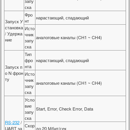
запу
ска
Фро
нарастающий, спадающий
нт
Запуск У
становка
Исто
/ Удержа
чник
аналоговые каналы (CH1 ~ CH4)
ние
запу
ска
Тип
фро
нарастающий, спадающий
нта
Запуск п
о N фрон
Исто
ту
чник
аналоговые каналы (CH1 ~ CH4)
запу
ска
Усло
вие
Start, Error, Check Error, Data
запу
ска
RS-232
/
Скор
UART за
до 20 Мбит/сек