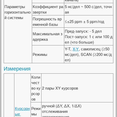
Параметры
Коэффициент ра
5 нс/дел ~ 500 с/дел, точн
горизонтально
звертки
ая
й системы
Погрешность вр
≤±25 ppm ± 5 ppm/год
еменной базы
Пред-запуск: - 5 дел
Максимальная з
Пост-запуск: 1 с или 100 д
адержка
ел (что больше)
Y-T,
X-Y
, самописец (≥50
Режимы
мс/дел), SCAN (≥200 мс/д
ел)
Измерения
Коли
чест
во ку
2 пары XY курсоров
рсор
ов
ручной (ΔY, ΔX, 1/ΔX)
Курсорн
Режи
отслеживания
ые
мы
автоизмерения