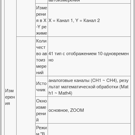
Изме
рени
я в X
X = Канал 1, Y = Канал 2
-Y ре
жиме
Коли
чест
во ав
41 тип с отображением 10 одновремен
тоиз
но
мере
ний
аналоговые каналы (CH1 ~ CH4), резу
Исто
льтат математической обработки (Mat
чник
Изм
h1 ~ Math4)
ерен
Окно
ия
изме
основное, ZOOM
рени
й
Режи
м "В