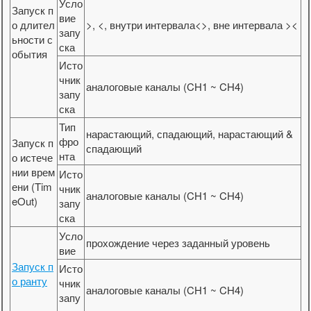
Усло
Запуск п
вие
о длител
>, <, внутри интервала<>, вне интервала ><
запу
ьности с
ска
обытия
Исто
чник
аналоговые каналы (CH1 ~ CH4)
запу
ска
Тип
нарастающий, спадающий, нарастающий &
фро
Запуск п
спадающий
нта
о истече
нии врем
Исто
ени (Tim
чник
аналоговые каналы (CH1 ~ CH4)
eOut)
запу
ска
Усло
прохождение через заданный уровень
вие
Запуск п
Исто
о ранту
чник
аналоговые каналы (CH1 ~ CH4)
запу