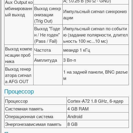
А; ≤0.25 В (50 Ω - GND)
Aux Output ко
мбинированн
Выход синхр
Импульсный сигнал синхрониз
ый выход
онизации
ации
(Trig Out)
Выход "Годе
Импульсный сигнал по событи
н / Не годен"
ю (задание полярности, длител
(Pass / Fail)
ьность 100 нс...10 мс)
Выход компе
Частота
меандр 1 кГц
нсации проб
Амплитуда
3 Вп-п
ника
Выход генер
1 на задней панели, BNC разъе
атора сигнал
м
а AFG OUT
Процессор
Процессор
Cortex-A72 1.8 GHz, 6-ядер
Системная память
4 GB RAM
Операционная система
Android
Энергонезависимая память
8 GB