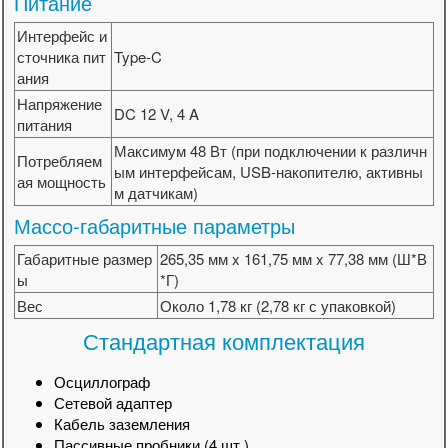
Питание
Интерфейс и
сточника пит
Type-C
ания
Напряжение
DC 12 V, 4 A
питания
Максимум 48 Вт (при подключении к различн
Потребляем
ым интерфейсам, USB-накопителю, активны
ая мощность
м датчикам)
Массо-габаритные параметры
Габаритные размер
265,35 мм x 161,75 мм x 77,38 мм (Ш*В
ы
*Г)
Вес
Около 1,78 кг (2,78 кг с упаковкой)
Стандартная комплектация
Осциллограф
Сетевой адаптер
Кабель заземления
Пассивные пробники (4 шт.)