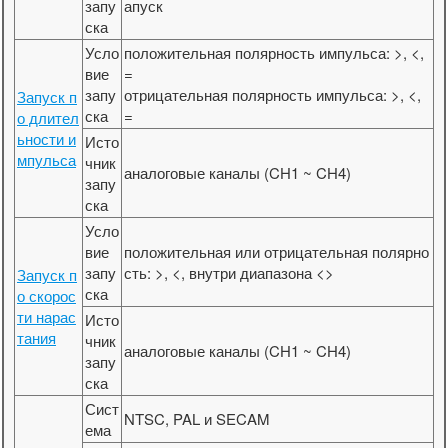
запу
апуск
ска
Усло
положительная полярность импульса: >, <,
вие
=
запу
отрицательная полярность импульса: >, <,
Запуск п
ска
=
о длител
ьности и
Исто
мпульса
чник
аналоговые каналы (CH1 ~ CH4)
запу
ска
Усло
вие
положительная или отрицательная полярно
запу
сть: >, <, внутри диапазона <>
Запуск п
ска
о скорос
ти нарас
Исто
тания
чник
аналоговые каналы (CH1 ~ CH4)
запу
ска
Сист
NTSC, PAL и SECAM
ема