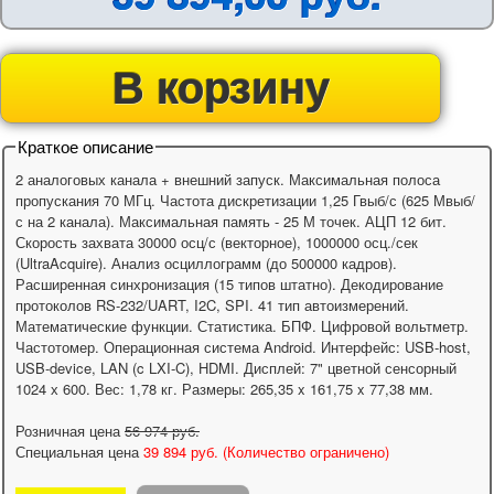
В корзину
Краткое описание
2 аналоговых канала + внешний запуск. Максимальная полоса
пропускания 70 МГц. Частота дискретизации 1,25 Гвыб/с (625 Мвыб/
с на 2 канала). Максимальная память - 25 М точек. АЦП 12 бит.
Скорость захвата 30000 осц/с (векторное), 1000000 осц./сек
(UltraAcquire). Анализ осциллограмм (до 500000 кадров).
Расширенная синхронизация (15 типов штатно). Декодирование
протоколов RS-232/UART, I2C, SPI. 41 тип автоизмерений.
Математические функции. Статистика. БПФ. Цифровой вольтметр.
Частотомер. Операционная система Android. Интерфейс: USB-host,
USB-device, LAN (c LXI-C), HDMI. Дисплей: 7" цветной сенсорный
1024 х 600. Вес: 1,78 кг. Размеры: 265,35 x 161,75 x 77,38 мм.
Розничная цена
56 974
руб.
Специальная цена
39 894 руб. (Количество ограничено)