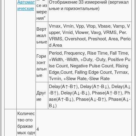
Автомат
Отображение 33 измерений (вертикал
се из
ические
ьные и горизонтальные)
мере
ния"
Vmax, Vmin, Vpp, Vtop, Vbase, Vamp, V
Верт
upper, Vmid, Vlower, Vavg, VRMS, Per.
икал
VRMS, Overshoot, Preshoot, Area, Perio
ьные
d Area
Period, Frequency, Rise Time, Fall Time,
Гори
+Width, -Width, +Duty, -Duty, Positive Pu
зонт
lse Count, Negative Pulse Count, Rising
альн
Edge,Count, Falling Edge Count, Tvmax,
ые
Tvmin, +Slew Rate,-Slew Rate
Delay(A↑-B↑), Delay(A↑-B↓), Delay(A↓
Друг
-B↑), Delay(A↓-B↓), Phase(A↑-B↑), Ph
ие
ase(A↑-B↓), Phase(A↓-B↑), Phase(A↓-
B↓)
Количес
тво ото
бражае
4
мых одн