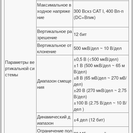
Максимальное в
ходное напряже
300 Вскз CAT I, 400 Вп-п
ние
(DC+Впик)
Вертикальное ра
12 бит
зрешение
Вертикальное от
500 мкВ/дел ~ 10 В/дел
клонение
±0,5 В (<500 мкВ/дел)
Параметры ве
±1 В (500 мкВ/дел ~ 65 м
ртикальной си
В/дел)
стемы
±8 В (65 мВ/дел ~ 270 мВ/
Диапазон смеще
дел)
ния
±20 В (270 мкВ/дел ~ 2.75
В/дел)
±100 В (2.75 В/дел ~ 10 В/
дел )
Динамический д
±4 дел (12 бит)
иапазон
Ограничение пол