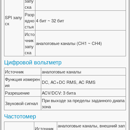
запу
ска
Разр
SPI запу
ядно
4 бит ~ 32 бит
ск
стья
Исто
чник
аналоговые каналы (CH1 ~ CH4)
запу
ска
Цифровой вольтметр
Источник
аналоговые каналы
Функция измерен
DC, AC+DC RMS, AC RMS
ия
Разрешение
ACV/DCV: 3 бита
При выходе за пределы заданного диапа
Звуковой сигнал
зона
Частотомер
аналоговые каналы, внешний зап
Источник