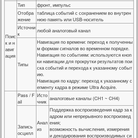
Тип
фронт, импульс
Отобра
таблица событий с сохранением во внутрен
жение
нюю память или USB-носитель
Источни
любой аналоговый канал
к
Поис
Навигация по времени: переход к полученны
к и н
м формам сигналов во временном порядке.
авиг
Навигация по событиям: используются кноп
ация
ки навигации для прокрутки результатов пои
Типы
ска событий и перехода к указанному событ
ию.
Навигация по кадру: переход к указанному с
егменту кадра в режиме Ultra Acquire.
Pass / F
Исто
аналоговые каналы (CH1 ~ CH4)
ail
чник
Поддержка воспроизведения кадр за к
адром или непрерывного воспроизвед
Анал
ения;
Запись
из
возможность вычисления, измерения
осцилл
и декодирования воспроизводимых си