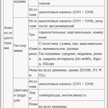
ограмм
гналов
Исто
аналоговые каналы (CH1 ~ CH4)
чник
Исто
аналоговые каналы (CH1 ~ CH4), резу
чник
льтат автоизмерений
Анал
горизонтальные, вертикальные, измер
из ос
Тип
ение
цилл
огра
Статистика: сумма, пик, максимально
Гистогр
мм
Изме
е, минимальное, размах
амма
рени
Гистограмма: среднее, медиана, режи
е
м, ширина интервала (bin width), Sigm
a, XScale
Режи
во всех режимах, кроме ZOOM, XY, R
м
OLL
Исто
аналоговые каналы (CH1 ~ CH4)
чник
Цветова
Тем
я града
температура, интенсивность
ы
ция
Режи
во всех режимах