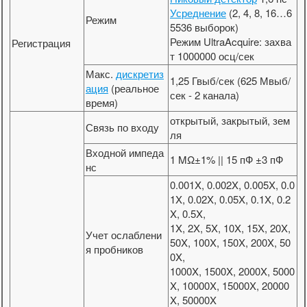
Усреднение
(2, 4, 8, 16…6
Режим
5536 выборок)
Режим UltraAcquire: захва
Регистрация
т 1000000 осц/сек
Макс.
дискретиз
1,25 Гвыб/сек (625 Мвыб/
ация
(реальное
сек - 2 канала)
время)
открытый, закрытый, зем
Связь по входу
ля
Входной импеда
1 MΩ±1% || 15 пФ ±3 пФ
нс
0.001X, 0.002X, 0.005X, 0.0
1X, 0.02X, 0.05X, 0.1X, 0.2
X, 0.5X,
1X, 2X, 5X, 10X, 15X, 20X,
Учет ослаблени
50X, 100X, 150X, 200X, 50
я пробников
0X,
1000X, 1500X, 2000X, 5000
X, 10000X, 15000X, 20000
X, 50000X