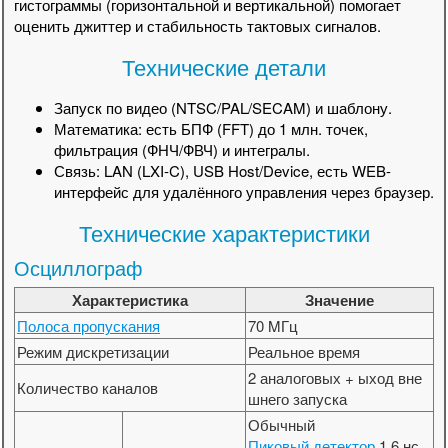
гистограммы (горизонтальной и вертикальной) помогает
оценить джиттер и стабильность тактовых сигналов.
Технические детали
Запуск по видео (NTSC/PAL/SECAM) и шаблону.
Математика: есть БПФ (FFT) до 1 млн. точек,
фильтрация (ФНЧ/ФВЧ) и интегралы.
Связь: LAN (LXI-C), USB Host/Device, есть WEB-
интерфейс для удалённого управления через браузер.
Технические характеристики
Осциллограф
Характеристика
Значение
Полоса пропускания
70 MГц
Режим дискретизации
Реальное время
2 аналоговых + ыход вне
Количество каналов
шнего запуска
Обычный
Пиковый детектор
1,6 нс