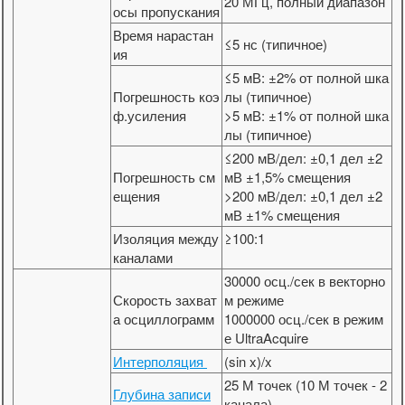
20 МГц, полный диапазон
осы пропускания
Время нарастан
≤5 нс (типичное)
ия
≤5 мВ: ±2% от полной шка
Погрешность коэ
лы (типичное)
ф.усиления
>5 мВ: ±1% от полной шка
лы (типичное)
≤200 мВ/дел: ±0,1 дел ±2
Погрешность см
мВ ±1,5% смещения
ещения
>200 мВ/дел: ±0,1 дел ±2
мВ ±1% смещения
Изоляция между
≥100:1
каналами
30000 осц./сек в векторно
Скорость захват
м режиме
а осциллограмм
1000000 осц./сек в режим
е UltraAcquire
Интерполяция
(sin x)/x
25 М точек (10 М точек - 2
Глубина записи
канала)