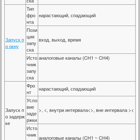
ска
Тип
фро
нарастающий, спадающий
нта
Пози
ция
Запуск п
вход, выход, время
запу
о окну
ска
Исто
аналоговые каналы (CH1 ~ CH4)
чник
запу
ска
Фро
нарастающий, спадающий
нт
Усло
вие
Запуск п
>, <, внутри интервала<>, вне интервала ><
заде
о задерж
ржки
ке
Исто
чник
аналоговые каналы (CH1 ~ CH4)