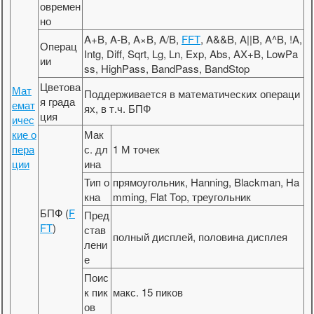
овремен
но
A+B, A-B, A×B, A/B,
FFT
, A&&B, A||B, A^B, !A,
Операц
Intg, Diff, Sqrt, Lg, Ln, Exp, Abs, AX+B, LowPa
ии
ss, HighPass, BandPass, BandStop
Цветова
Мат
Поддерживается в математических операци
я града
емат
ях, в т.ч. БПФ
ция
ичес
кие о
Мак
пера
с. дл
1 М точек
ции
ина
Тип о
прямоугольник, Hanning, Blackman, Ha
кна
mming, Flat Top, треугольник
БПФ (
F
Пред
FT
)
став
полный дисплей, половина дисплея
лени
е
Поис
к пик
макс. 15 пиков
ов