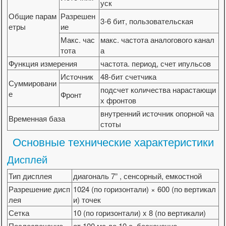
уск
Общие парам
Разрешен
3-6 бит, пользовательская
етры
ие
Макс. час
макс. частота аналогового канал
тота
а
Функция измерения
частота. период, счет ипульсов
Источник
48-бит счетчика
Суммировани
подсчет количества нарастающи
е
Фронт
х фронтов
внутренний источник опорной ча
Временная база
стоты
Основные технические характеристики
Дисплей
Тип дисплея
диагональ 7” , сенсорный, емкостной
Разрешение дисп
1024 (по горизонтали) × 600 (по вертикал
лея
и) точек
Сетка
10 (по горизонтали) x 8 (по вертикали)
Послесвечение
от 100 мс до 10 с, бесконечно