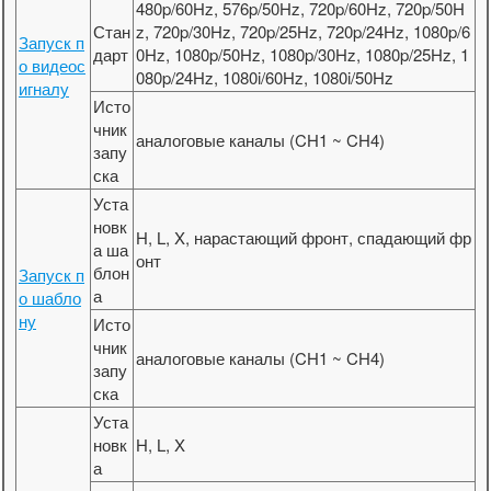
480p/60Hz, 576p/50Hz, 720p/60Hz, 720p/50H
Стан
z, 720p/30Hz, 720p/25Hz, 720p/24Hz, 1080p/6
Запуск п
дарт
0Hz, 1080p/50Hz, 1080p/30Hz, 1080p/25Hz, 1
о видеос
080p/24Hz, 1080i/60Hz, 1080i/50Hz
игналу
Исто
чник
аналоговые каналы (CH1 ~ CH4)
запу
ска
Уста
новк
H, L, X, нарастающий фронт, спадающий фр
а ша
онт
блон
Запуск п
а
о шабло
ну
Исто
чник
аналоговые каналы (CH1 ~ CH4)
запу
ска
Уста
новк
H, L, X
а