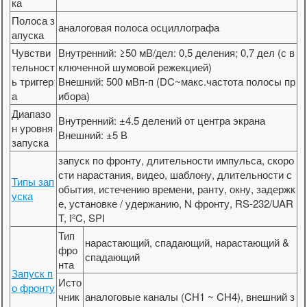
ка
Полоса з
аналоговая полоса осциллографа
апуска
Чувстви
Внутренний: ≥50 мВ/дел: 0,5 деления; 0,7 дел (с в
тельност
ключенной шумовой режекцией)
ь триггер
Внешний: 500 мВп-п (DC~макс.частота полосы пр
а
ибора)
Диапазо
Внутренний: ±4.5 делений от центра экрана
н уровня
Внешний: ±5 В
запуска
запуск по фронту, длительности импульса, скоро
сти нарастания, видео, шаблону, длительности с
Типы зап
обытия, истечению времени, ранту, окну, задержк
уска
е, установке / удержанию, N фронту, RS-232/UAR
T, I²C, SPI
Тип
нарастающий, спадающий, нарастающий &
фро
спадающий
нта
Запуск п
Исто
о фронту
чник
аналоговые каналы (CH1 ~ CH4), внешний з