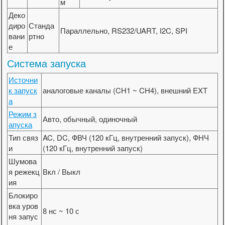
м
Деко
диро
Станда
Параллельно, RS232/UART, I2C, SPI
вани
ртно
е
Система запуска
Источни
к запуск
аналоговые каналы (CH1 ~ CH4), внешний EXT
а
Режим з
Авто, обычный, одиночный
апуска
Тип связ
AC, DC, ФВЧ (120 кГц, внутренний запуск), ФНЧ
и
(120 кГц, внутренний запуск)
Шумова
я режекц
Вкл / Выкл
ия
Блокиро
вка уров
8 нс ~ 10 с
ня запус