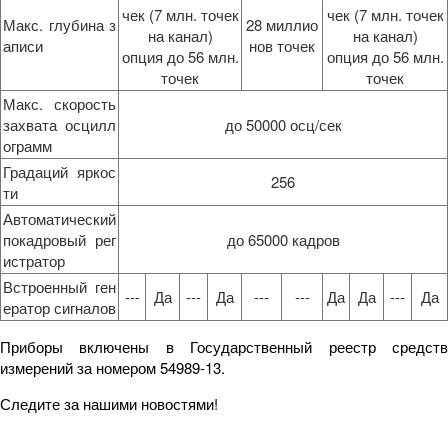
чек (7 млн. точек
чек (7 млн. точек
Макс. глубина з
28 миллио
на канал)
на канал)
аписи
нов точек
опция до 56 млн.
опция до 56 млн.
точек
точек
Макс. скорость
захвата осцилл
до 50000 осц/сек
ограмм
Градаций яркос
256
ти
Автоматический
покадровый рег
до 65000 кадров
истратор
Встроенный ген
---
Да
---
Да
---
---
Да
Да
---
Да
ератор сигналов
Приборы включены в Государственный реестр средств
измерений за номером 54989-13.
Следите за нашими новостями!