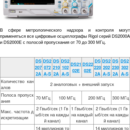
В сфере метрологического надзора и контроля могут
применяться все цифровые осциллографы Rigol серий DS2000A
и DS2000E с полосой пропускания от 70 до 300 МГц.
DS
DS2
DS
DS2
DS
DS2
DS
DS2
DS21
DS22
207
072
210
102
220
202
230
302
02E
02E
2A
A-S
2A
A-S
2A
A-S
2A
A-S
Количество кан
2 аналоговых + внешний запуск
алов
Полоса пропуск
70 МГц
100 МГц
200 МГц
300 МГц
ания
2 Гвыб/сек (1 Гв
1 Гвыб/сек
2 Гвыб/сек (1 Гв
Макс. частота д
ыб/сек на кажды
на каждый
ыб/сек на кажды
искретизации
й канал)
канал
й канал)
14 миллионов то
14 миллионов то