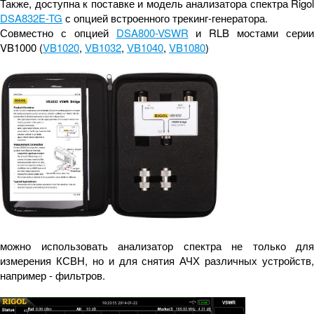
Также, доступна к поставке и модель анализатора спектра Rigol
DSA832E-TG
с опцией встроенного трекинг-генератора.
Совместно с опцией
DSA800-VSWR
и RLB мостами сери
VB1000 (
VB1020
,
VB1032
,
VB1040
,
VB1080
)
можно использовать анализатор спектра не только для
измерения КСВН, но и для снятия АЧХ различных устройств,
например - фильтров.