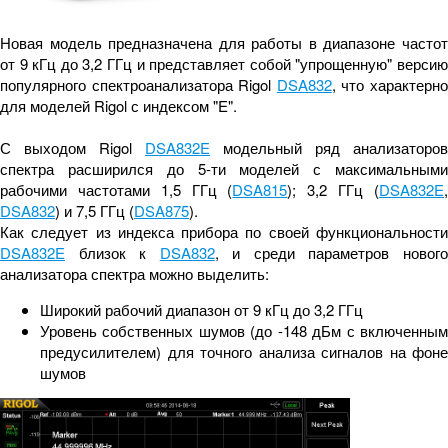
Новая модель предназначена для работы в диапазоне частот
от 9 кГц до 3,2 ГГц и представляет собой "упрощенную" версию
популярного спектроанализатора Rigol
DSA832
, что характерн
для моделей Rigol с индексом "E".
С выходом Rigol
DSA832E
модельный ряд анализаторов
спектра расширился до 5-ти моделей с максимальными
рабочими частотами 1,5 ГГц (
DSA815
); 3,2 ГГц (
DSA832E
DSA832
) и 7,5 ГГц (
DSA875
).
Как следует из индекса прибора по своей функциональности
DSA832E
близок к
DSA832
, и среди параметров новог
анализатора спектра можно выделить:
Широкий рабочий диапазон от 9 кГц до 3,2 ГГц
Уровень собственных шумов (до -148 дБм с включенным
предусилителем) для точного анализа сигналов на фоне
шумов