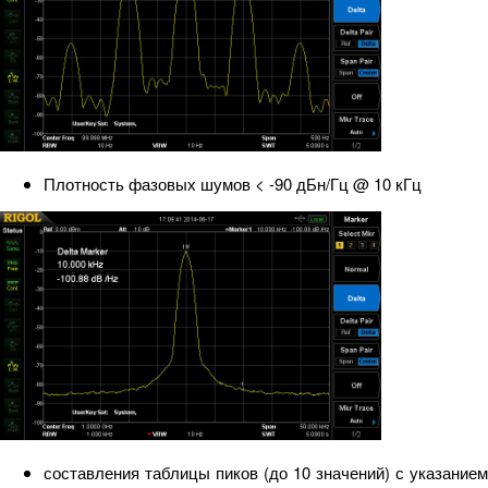
Плотность фазовых шумов < -90 дБн/Гц @ 10 кГц
составления таблицы пиков (до 10 значений) с указанием