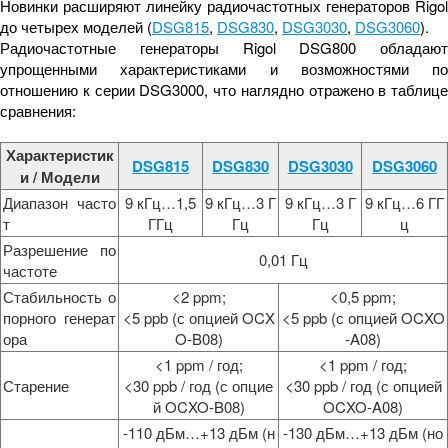
Новинки расширяют линейку радиочастотных генераторов Rigol
до четырех моделей (
DSG815
,
DSG830
,
DSG3030
,
DSG3060
).
Радиочастотные генераторы Rigol DSG800 обладают
упрощенными характеристиками и возможностями по
отношению к серии DSG3000, что наглядно отражено в таблице
сравнения:
Характеристик
DSG815
DSG830
DSG3030
DSG3060
и / Модели
Диапазон часто
9 кГц…1,5
9 кГц…3 Г
9 кГц…3 Г
9 кГц…6 ГГ
т
ГГц
Гц
Гц
ц
Разрешение по
0,01 Гц
частоте
Стабильность о
<2 ppm;
<0,5 ppm;
порного генерат
<5 ppb (с опцией OCX
<5 ppb (с опцией OCXO
ора
O-B08)
-A08)
<1 ppm / год;
<1 ppm / год;
Старение
<30 ppb / год (с опцие
<30 ppb / год (с опцией
й OCXO-B08)
OCXO-A08)
-110 дБм…+13 дБм (н
-130 дБм…+13 дБм (но