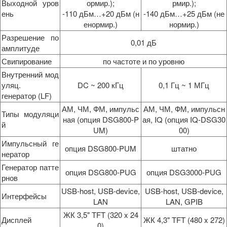
Выходной уров
ормир.);
рмир.);
ень
-110 дБм…+20 дБм (н
-140 дБм…+25 дБм (не
енормир.)
нормир.)
Разрешение по
0,01 дБ
амплитуде
Свипирование
по частоте и по уровню
Внутренний мод
уляц.
DC ~ 200 кГц
0,1 Гц ~ 1 МГц
генератор (LF)
АМ, ЧМ, ФМ, импульс
АМ, ЧМ, ФМ, импульсн
Типы модуляци
ная (опция DSG800-P
ая, IQ (опция IQ-DSG30
й
UM)
00)
Импульсный ге
опция DSG800-PUM
штатно
нератор
Генератор патте
опция DSG800-PUG
опция DSG3000-PUG
рнов
USB-host, USB-device,
USB-host, USB-device,
Интерфейсы
LAN
LAN, GPIB
ЖК 3,5" TFT (320 x 24
Дисплей
ЖК 4,3" TFT (480 x 272)
0)