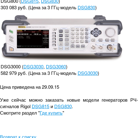
DSG800 (
DSG815
,
DSG830
)
303 083 руб. (Цена за 3 ГГц-модель
DSG830
)
DSG3000 (
DSG3030
,
DSG3060
)
582 979 руб. (Цена за 3 ГГц-модель
DSG3030
)
Цена приведена на 29.09.15
Уже сейчас можно заказать новые модели генераторов РЧ-
сигналов Rigol
DSG815
и
DSG830
.
Смотрите раздел "
Где купить
"
Возврат к списку