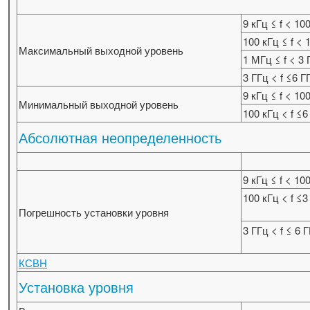
9 кГц ≤ f < 10
100 кГц ≤ f <
Максимальный выходной уровень
1 МГц ≤ f < 3 
3 ГГц < f ≤6 Г
9 кГц ≤ f < 10
Минимальный выходной уровень
100 кГц < f ≤6
Абсолютная неопределенность
9 кГц ≤ f < 10
100 кГц < f ≤3
Погрешность установки уровня
3 ГГц < f ≤ 6 
КСВН
Установка уровня