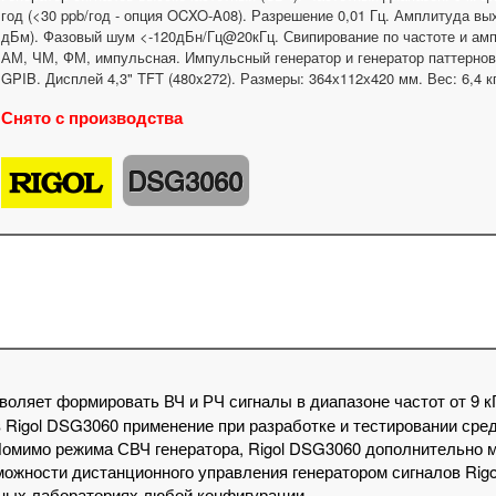
год (<30 ppb/год - опция OCXO-A08). Разрешение 0,01 Гц. Амплитуда 
дБм). Фазовый шум <-120дБн/Гц@20кГц. Свипирование по частоте и а
АМ, ЧМ, ФМ, импульсная. Импульсный генератор и генератор паттернов 
GPIB. Дисплей 4,3" TFT (480x272). Размеры: 364х112х420 мм. Вес: 6,4 к
Снято с производства
DSG3060
воляет формировать ВЧ и РЧ сигналы в диапазоне частот от 9 кГ
 Rigol DSG3060 применение при разработке и тестировании сред
 Помимо режима СВЧ генератора, Rigol DSG3060 дополнительно 
можности дистанционного управления генератором сигналов Rig
ьных лабораториях любой конфигурации.