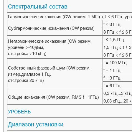
Спектральный состав
Гармонические искажения (CW режим, 1 МГц < f ≤ 6 ГГц, ур
f ≤ 3 ГГц
Субгармонические искажения (CW режим)
3 ГГц < f ≤ 6 
f ≤ 1,5 ГГц
Негармонические искажения (CW режим,
уровень >-10дБм,
1,5 ГГц < f ≤ 
отстройка >10 кГц)
3 ГГц < f ≤ 6 
f = 100 МГц
Собственный фазовый шум (CW режим,
f = 1 ГГц
измер.диапазон 1 Гц,
f = 3 ГГц
отстройка 20 кГц)
f = 6 ГГц
0,3 кГц...3 кГ
Общие искажения (CW режим, RMS f= 1ГГц)
0,03 кГц...20 
УРОВЕНЬ
Диапазон установки