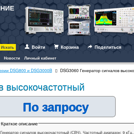
АНИЕ
Войти
Корзина
Поделиться
Новости
Личный кабинет
серии DSG800 и DSG3000B
DSG3060 Генератор сигналов высок
в высокочастотный
По запросу
Краткое описание
Генератор сигналов высокочастотный (СВЧ). Частотный диапазон: 9 кГц…