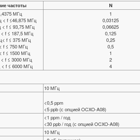
ние частоты
N
23,4375 МГц
1
ц < f ≤46,875 МГц
0,03125
 < f ≤ 93,75 МГц
0,06625
 < f ≤ 187,5 МГц
0,125
ц< f ≤ 375 МГц
0,25
< f ≤ 750 МГц
0,5
< f ≤ 1500 МГц
1
 < f ≤ 3000 МГц
2
 < f ≤ 6000 МГц
4
10 МГц
<0,5 ppm
<5 ppb (с опцией OCXO-A08)
<1 ppm / год
<30 ppb / год (с опцией OCXO-A08)
10 МГц