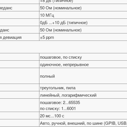
+8 дБ (типичное)
педанс
50 Ом (номинальное)
10 МГц
0дБ ...+10 дБ (типичное)
еданс
50 Ом (номинальное)
я девиация
±5 ppm
пошаговое, по списку
одиночное, непрерывное
полный
треугольник, пила
линейный, логарифмический
пошаговое: 2...65535
по списку: 1...6001
20 мс...100 с
Авто, ручной, внешний, по шине (GPIB, USB