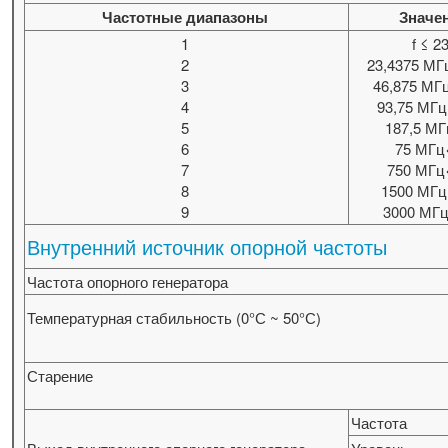
Частотные диапазоны
Значе
1
f ≤ 
2
23,4375 МГ
3
46,875 МГц
4
93,75 МГц
5
187,5 МГ
6
75 МГц
7
750 МГц
8
1500 МГц
9
3000 МГц
Внутренний источник опорной частоты
Частота опорного генератора
Температурная стабильность (0°С ~ 50°С)
Старение
Частота