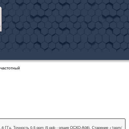
очастотный
6 ГГц. Точность 0,5 ppm (5 ppb - опция OCXO-A08). Старение <1ppm/