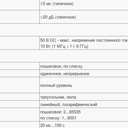
≤5 мс (типичное)
>20 дБ (типичное)
50 В DC - макс. напряжение постоянного то
10 Вт (1 МГц < f ≤ 6 ГГц)
пошаговое, по списку
одиночное, непрерывное
полный уровень
треугольник, пила
линейный, логарифмический
пошаговое: 2...65535
по списку: 1...6001
20 мс...100 с