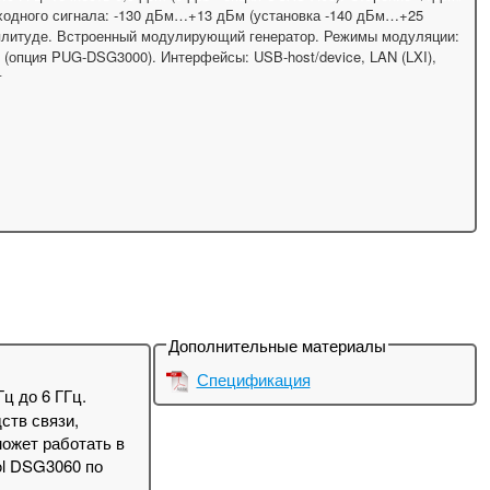
выходного сигнала: -130 дБм…+13 дБм (установка -140 дБм…+25
мплитуде. Встроенный модулирующий генератор. Режимы модуляции:
(опция PUG-DSG3000). Интерфейсы: USB-host/device, LAN (LXI),
г
Дополнительные материалы
Спецификация
ц до 6 ГГц.
ств связи,
может работать в
ol DSG3060 по