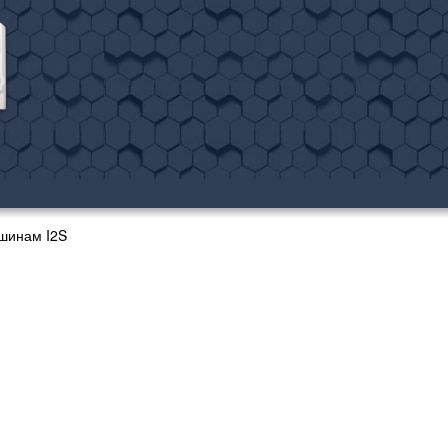
шинам I2S