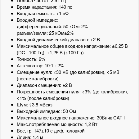
Полоса частот: 2,5 ГГц
Время нарастания: 140 пс
Входная емкость: <1 пФ
Входной импеданс:
дифференциальный: 50 кОм±2%
разъем/земля: 25 кОм±2%
Входной динамический диапазон: ±2 B
Максимальное общее входное напряжение: ±6,25 В
(DC...100 Гц), ±1,25 В (>100 Гц)
Точность: 2%
Аттенюатор: 10:1 ±2%
Смещение нуля: <30 мВ (до калибровки), <5 мВ
(после калибровки)
Диапазон смещения: ±2 В
Погрешность смещения нуля: <3% (до калибровки),
<1% (после калибровки)
Шум: ≤3,8 мВскз
Выходной импеданс: 50 Ом
Максимальное входное напряжение: 30Впик CAT I
Макс.потребляемая мощность: 1,2 Вт
Вес, гр: 147±10 с диф. головкой
Длина: 1,4 м