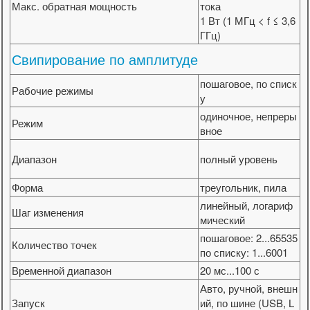
Макс. обратная мощность
тока
1 Вт (1 МГц < f ≤ 3,6
ГГц)
Свипирование по амплитуде
пошаговое, по списк
Рабочие режимы
у
одиночное, непреры
Режим
вное
Диапазон
полный уровень
Форма
треугольник, пила
линейный, логариф
Шаг изменения
мический
пошаговое: 2...65535
Количество точек
по списку: 1...6001
Временной диапазон
20 мс...100 с
Авто, ручной, внешн
Запуск
ий, по шине (USB, L