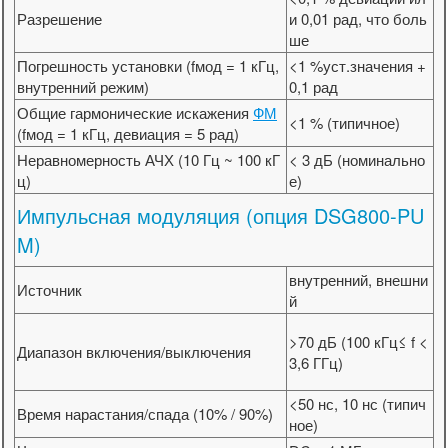
Разрешение
и 0,01 рад, что боль
ше
Погрешность установки (fмод = 1 кГц,
<1 %уст.значения +
внутренний режим)
0,1 рад
Общие гармонические искажения
ФМ
<1 % (типичное)
(fмод = 1 кГц, девиация = 5 рад)
Неравномерность АЧХ (10 Гц ~ 100 кГ
< 3 дБ (номинально
ц)
е)
Импульсная модуляция (опция DSG800-PU
M)
внутренний, внешни
Источник
й
>70 дБ (100 кГц≤ f <
Диапазон включения/выключения
3,6 ГГц)
<50 нс, 10 нс (типич
Время нарастания/спада (10% / 90%)
ное)