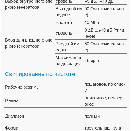
Выход внутреннего опо
Уровень
+5 дБ...+10 дБ
рного генератора
Выходной им
50 Ом (номинально
педанс
е)
Частота
10 МГц
0 дБ ...+10 дБ (типи
Уровень
чное)
Вход для внешнего опо
Входной имп
50 Ом (номинально
рного генератора
еданс
е)
Максимальн
±5 ppm
ая девиация
Свипирование по частоте
пошаговое, по списк
Рабочие режимы
у
одиночное, непреры
Режим
вное
Диапазон
полный
Форма
треугольник, пила