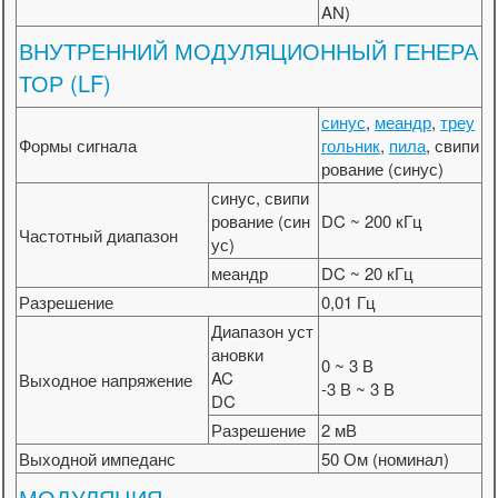
AN)
ВНУТРЕННИЙ МОДУЛЯЦИОННЫЙ ГЕНЕРА
ТОР (LF)
синус
,
меандр
,
треу
Формы сигнала
гольник
,
пила
, свипи
рование (синус)
синус, свипи
рование (син
DC ~ 200 кГц
Частотный диапазон
ус)
меандр
DC ~ 20 кГц
Разрешение
0,01 Гц
Диапазон уст
ановки
0 ~ 3 В
AC
Выходное напряжение
-3 В ~ 3 В
DC
Разрешение
2 мВ
Выходной импеданс
50 Ом (номинал)
МОДУЛЯЦИЯ