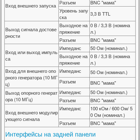
Разъем
BNC "мама"
Вход внешнего запуска
Уровень запу
3,3 В TTL
ска
Выходное на
0 В / 3,3 В (номина
Выход сигнала достове
пряжение
л.)
рности
Разъем
BNC "мама"
Импеданс
50 Ом (номинал.)
Вход или выход импуль
Выходное на
0 В / 3,3 В (номина
са
пряжение
л.)
Вход для внешнего опо
Импеданс
50 Ом (номинал.)
рного генератора (10 МГ
Разъем
BNC "мама"
ц)
Импеданс
50 Ом (номинал.)
Выход опорного генерат
ора (10 МГц)
Разъем
BNC "мама"
Импеданс
100 кОм / 600 Ом/ 5
Вход внешнего модулир
0 Ом (номинал.)
ующего сигнала
Разъем
BNC "мама"
Интерфейсы на задней панели