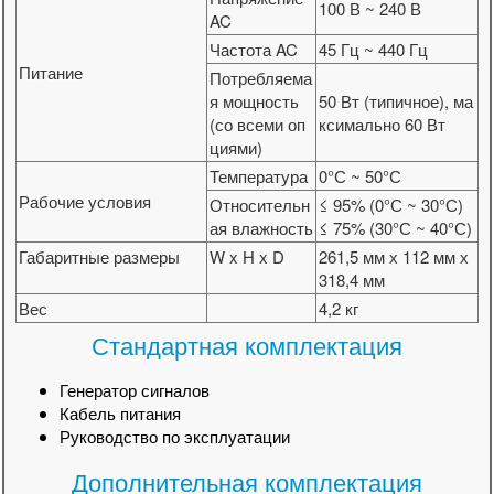
100 В ~ 240 В
AC
Частота AC
45 Гц ~ 440 Гц
Питание
Потребляема
я мощность
50 Вт (типичное), ма
(со всеми оп
ксимально 60 Вт
циями)
Температура
0°С ~ 50°С
Рабочие условия
Относительн
≤ 95% (0°С ~ 30°С)
ая влажность
≤ 75% (30°С ~ 40°С)
Габаритные размеры
W x H x D
261,5 мм х 112 мм х
318,4 мм
Вес
4,2 кг
Стандартная комплектация
Генератор сигналов
Кабель питания
Руководство по эксплуатации
Дополнительная комплектация