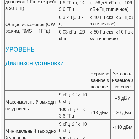
диапазон 1 Гц, отстройк
1,5 ГГц < f ≤
< -99 дБн/Гц; < -106
а 20 кГц)
3,6 ГГц
дБн/Гц (типичное)
0,3 кГц...3 кГ
< 10 Гц скз, <5 Гц ск
ц
з (типичное)
Общие искажения (CW
режим, RMS f= 1ГГц)
0,03 кГц...20
< 50 Гц скз, <10 Гц с
кГц
кз (типичное)
УРОВЕНЬ
Диапазон установки
Нормиро
Устанавл
ванное з
иваемое з
начение
начение
9 кГц ≤ f < 10
+5 дБм
0 кГц
Максимальный выходн
ой уровень
100 кГц ≤ f <
+13 дБм
+20 дБм
3,6 ГГц
9 кГц ≤ f < 10
-110 дБм
0 кГц
Минимальный выходно
й уровень
100 кГц < f ≤