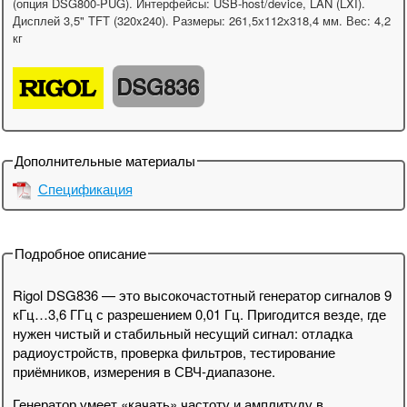
(опция DSG800-PUG). Интерфейсы: USB-host/device, LAN (LXI).
Дисплей 3,5" TFT (320x240). Размеры: 261,5х112х318,4 мм. Вес: 4,2
кг
DSG836
Дополнительные материалы
Спецификация
Подробное описание
Rigol DSG836 — это высокочастотный генератор сигналов 9
кГц…3,6 ГГц с разрешением 0,01 Гц. Пригодится везде, где
нужен чистый и стабильный несущий сигнал: отладка
радиоустройств, проверка фильтров, тестирование
приёмников, измерения в СВЧ-диапазоне.
Генератор умеет «качать» частоту и амплитуду в