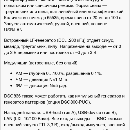
пошаговом или списочном режиме. Форма свипа —
треугольник или пила, шаг линейный или логарифмический.
Количество точек до 65535, время свипа от 20 мс до 100 с.
Запуск: автоматический, ручной, внешний, по шине
USB/LAN.
Встроенный LF-генератор (DC…200 кГц) отдаёт синус,
меандр, треугольник, пилу. Напряжение на выходе — от 0
до 3 В переменки или постоянка от –3 до +3 В.
Модуляции (встроенные, без опций):
АМ — глубина 0…100%, разрешение 0,1%.
ЧМ — девиация N×1 МГц.
ФМ — девиация N×5 рад.
DSG836 также может работать как импульсный генератор и
генератор паттернов (опция DSG800-PUG).
На задней панели: USB-host (тип А), USB-device (тип B),
LAN (LXI, 10/100 Base). Все входы-выходы — BNC «мама»:
внешний запуск (TTL 3,3 В), вход/выход импульса, внешний