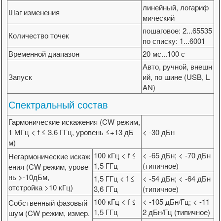
линейный, логариф
Шаг изменения
мический
пошаговое: 2...65535
Количество точек
по списку: 1...6001
Временной диапазон
20 мс...100 с
Авто, ручной, внешн
Запуск
ий, по шине (USB, L
AN)
Спектральный состав
Гармонические искажения (CW режим,
1 МГц < f ≤ 3,6 ГГц, уровень ≤+13 дБ
< -30 дБн
м)
100 кГц < f ≤
< -65 дБн; < -70 дБн
Негармонические искаж
1,5 ГГц
(типичное)
ения (CW режим, урове
нь >-10дБм,
1,5 ГГц < f ≤
< -54 дБн; < -64 дБн
отстройка >10 кГц)
3,6 ГГц
(типичное)
100 кГц < f ≤
< -105 дБн/Гц; < -11
Собственный фазовый
1,5 ГГц
2 дБн/Гц (типичное)
шум (CW режим, измер.