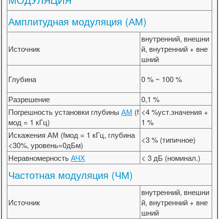
Амплитудная модуляция (АМ)
внутренний, внешни
Источник
й, внутренний + вне
шний
Глубина
0 % ~ 100 %
Разрешение
0,1 %
Погрешность установки глубины
АМ
(f
<4 %уст.значения +
мод = 1 кГц)
1 %
Искажения АМ (fмод = 1 кГц, глубина
<3 % (типичное)
<30%, уровень=0дБм)
Неравномерность
АЧХ
< 3 дБ (номинал.)
Частотная модуляция (ЧМ)
внутренний, внешни
Источник
й, внутренний + вне
шний