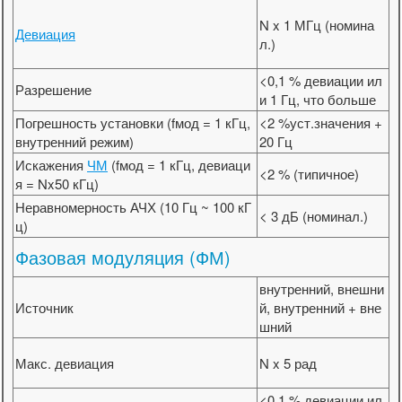
N x 1 МГц (номина
Девиация
л.)
<0,1 % девиации ил
Разрешение
и 1 Гц, что больше
Погрешность установки (fмод = 1 кГц,
<2 %уст.значения +
внутренний режим)
20 Гц
Искажения
ЧМ
(fмод = 1 кГц, девиаци
<2 % (типичное)
я = Nx50 кГц)
Неравномерность АЧХ (10 Гц ~ 100 кГ
< 3 дБ (номинал.)
ц)
Фазовая модуляция (ФМ)
внутренний, внешни
Источник
й, внутренний + вне
шний
Макс. девиация
N x 5 рад
<0,1 % девиации ил