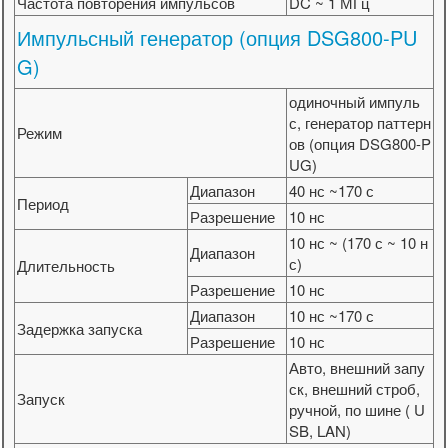
Частота повторения импульсов
DC ~ 1 МГц
Импульсный генератор (опция DSG800-PU
G)
одиночный импуль
с, генератор паттерн
Режим
ов (опция DSG800-P
UG)
Диапазон
40 нс ~170 с
Период
Разрешение
10 нс
10 нс ~ (170 с ~ 10 н
Диапазон
с)
Длительность
Разрешение
10 нс
Диапазон
10 нс ~170 с
Задержка запуска
Разрешение
10 нс
Авто, внешний запу
ск, внешний строб,
Запуск
ручной, по шине ( U
SB, LAN)