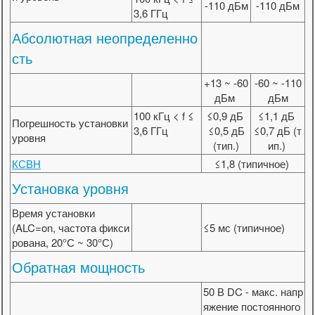
-110 дБм
-110 дБм
3,6 ГГц
Абсолютная неопределенно
сть
+13 ~ -60
-60 ~ -110
дБм
дБм
100 кГц < f ≤
≤0,9 дБ
≤1,1 дБ
Погрешность установки
3,6 ГГц
≤0,5 дБ
≤0,7 дБ (т
уровня
(тип.)
ип.)
КСВН
≤1,8 (типичное)
Установка уровня
Время установки
(ALC=on, частота фикси
≤5 мс (типичное)
рована, 20°С ~ 30°С)
Обратная мощность
50 В DC - макс. напр
яжение постоянного