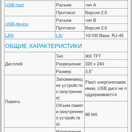
USB-host
Разъем
тип А
Протокол
Версия 2.0
Разъем
тип B
USB-device
Протокол
Версия 2.0
LAN
LXI
10/100 Base, RJ-45
ОБЩИЕ ХАРАКТЕРИСТИКИ
Тип
ЖК TFT
Дисплей
Разрешение
320 x 240
Размер
3,5"
Запоминающ
Flash энергонезавис
ее устройств
имая, USB диск не п
о (внутренне
оддерживается
е)
Память
Объем памят
и (внутреннег
96 Мб
о устройств
а)
Напряжение