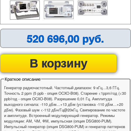
520 696,00 руб.
В корзину
Краткое описание
Генератор радиочастотный. Частотный диапазон: 9 кГц…3,6 ГГц.
Точность 2 ppm (5 ppb - опция OCXO-B08). Старение <1ppm/год (<30
ppb/год - опция OCXO-B08). Разрешение 0,01 Гц. Амплитуда
выходного сигнала: -110 дБм…+13 дБм (установка -110 дБм…+20
дБм). Фазовый шум <-112 дБн/Гц@20кГц. Свипирование по частоте
и амплитуде. Встроенный модулирующий генератор. Режимы
модуляции: АМ, ЧМ, ФМ, импульсная (опция DSG800-PUM).
Импульсный генератор (опция DSG800-PUM) и генератор паттернов