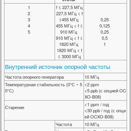
1
f ≤ 227,5 МГц
2
227,5 МГц < f
3
≤455 МГц
0,25
4
455 МГц < f ≤
0,125
5
910 МГц
0,25
910 МГц < f ≤
0,5
1820 МГц
1
1820 МГц < f
≤ 3000 МГц
Внутренний источник опорной частоты
Частота опорного генератора
10 МГц
Температурная стабильность (0°С ~ 5
<2 ppm
0°С)
<5 ppb (с опцией OC
XO-B08)
<1 ppm / год
Старение
<30 ppb / год (с опци
ей OCXO-B08)
Частота
10 МГц