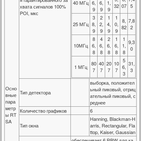
40 МГц
6,
6,
1,
32
07
5
хвата сигналов 100%
9
9
9
POI, мкс
3
2
1
1
8,
7,8
25 МГц
8,
2,
4,
0,
82
2
9
9
9
9
8
4
2
1
1
9,3
10МГц
6,
6,
6,
6,
1,
0
8
8
8
8
8
5
80
40
20
10
31,
1 МГц
6,
7
7
7
7
3
3
выборка, положител
Осно
ьный пиковый, отриц
Тип детектора
вные
ательный пиковый, с
пара
реднее
метр
Количество графиков
6
ы RT
Hanning, Blackman-H
SA
Тип окна
arris, Rectangular, Fla
ttop, Kaiser, Gaussian
обеспечивает 6 RBW для ка