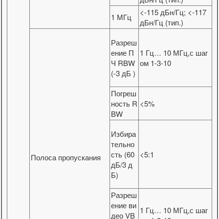
<-115 дБн/Гц; <-117
1 МГц
дБн/Гц (тип.)
Разреш
ение П
1 Гц… 10 МГц,с шаг
Ч RBW
ом 1-3-10
(-3 дБ )
Погреш
ность R
<5%
BW
Избира
тельно
сть (60
<5:1
Полоса пропускания
дБ/3 д
Б)
Разреш
ение ви
1 Гц… 10 МГц,с шаг
део VB