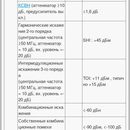
КСВН
(аттенюатор ≥10
дБ, предусилитель вы
<1,6 дБ
кл.)
Гармонические искаже
ния 2-го порядка
(центральная частота
SHI : +45 дБм
≥50 МГц, аттенюатор
= 10 дБ, вх. уровень =-
20 дБ)
Интермодуляционные
искажения 3-го порядк
а
TOI: +11 дБм , типич
(центральная частота
но +15 дБм
≥50 МГц, аттенюатор
= 10 дБ, вх. уровень =-
20 дБ)
Комбинационные иска
<-60 дБн
жения
Собственные комбина
ционные помехи
<-90 дБм, <-100 дБ