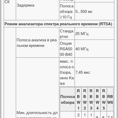
СК
Задержка
Полоса
обзора
0...500 мс
≥10 Гц
Режим анализатора спектра реального времени (RTSA)
Станда
25 МГц
ртно
Полоса анализа в реа
Опция
льном времени
RSA50
40 МГц
00-B40
макс. п
олоса о
бзора,
7,45 мкс
окно Ka
ise
R
R
R
R
R
Полоса
B
B
B
B
B
RB
обзора
W
W
W
W
W
W6
1
2
3
4
5
Мин. длительность дл
2
1
1
9,
8,
7,4
я гарантированного за