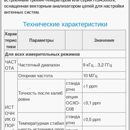
оснащенная векторным анализатором цепей для настройки
антенных систем.
Технические характеристики
Харак
терис
Параметры
Значения
тики
Для всех измерительных режимов
ЧАСТ
Частотный диапазон
9 кГц…3,2 ГГц
ОТА
Опорная частота
10 МГц
станда
<1 ppm
ртно
Точность после калиб
опция
ровки
OCXO-
<0,1 ppm
ИСТ
C08
ОЧН
станда
ИК О
<0,5 ppm
ртно
Температурная стабил
ПОР
ьность источника опор
опция