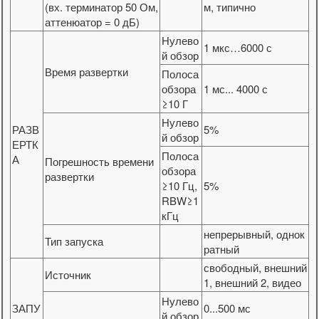
(вх. терминатор 50 Ом,
м, типично
аттенюатор = 0 дБ)
Нулево
1 мкс…6000 с
й обзор
Время развертки
Полоса
обзора
1 мс... 4000 с
≥10 Г
Нулево
РАЗВ
5%
й обзор
ЕРТК
Полоса
А
Погрешность времени
обзора
развертки
≥10 Гц,
5%
RBW≥1
кГц
непрерывный, однок
Тип запуска
ратный
свободный, внешний
Источник
1, внешний 2, видео
Нулево
ЗАПУ
0...500 мс
й обзор