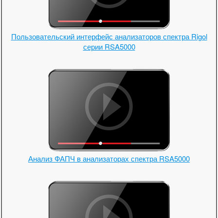
Пользовательский интерфейс анализаторов спектра Rigol
серии RSA5000
Анализ ФАПЧ в анализаторах спектра RSA5000