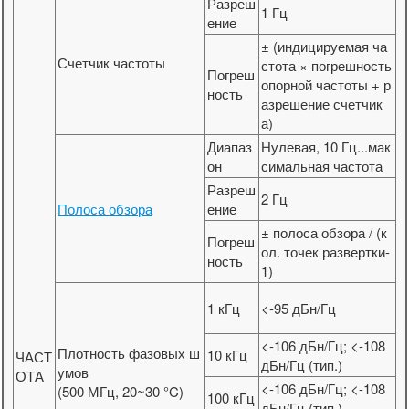
Разреш
1 Гц
ение
± (индицируемая ча
Счетчик частоты
стота × погрешность
Погреш
опорной частоты + р
ность
азрешение счетчик
а)
Диапаз
Нулевая, 10 Гц...мак
он
симальная частота
Разреш
2 Гц
Полоса обзора
ение
± полоса обзора / (к
Погреш
ол. точек развертки-
ность
1)
1 кГц
<-95 дБн/Гц
<-106 дБн/Гц; <-108
Плотность фазовых ш
10 кГц
ЧАСТ
дБн/Гц (тип.)
умов
ОТА
<-106 дБн/Гц; <-108
(500 МГц, 20~30 °C)
100 кГц
дБн/Гц (тип.)