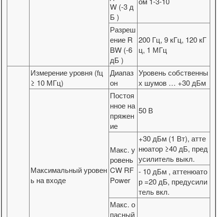
ом 1-3-10
W (-3 д
Б )
Разреш
ение R
200 Гц, 9 кГц, 120 кГ
BW (-6
ц, 1 МГц
дБ )
Измерение уровня (fц
Диапаз
Уровень собственны
≥ 10 МГц)
он
х шумов … +30 дБм
Постоя
нное на
50 В
пряжен
ие
+30 дБм (1 Вт), атте
нюатор ≥40 дБ, пред
Макс. у
усилитель выкл.
ровень
Максимальный уровен
CW RF
- 10 дБм , аттенюато
ь на входе
Power
р =20 дБ, предусили
тель вкл.
Макс. о
пасный