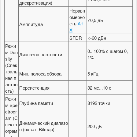
дискретизация)
Неравн
омерно
<0,5 дБ
сть
АЧ
Амплитуда
Х
SFDR
<-60 дБн
Режи
0...100% с шагом 0,
м Den
Диапазон плотности
1%
sity
(Спек
траль
Мин. полоса обзора
5 кГц
ная п
лотно
Персистенция
32 мс...10 с
сть)
Режи
Глубина памяти
8192 точки
м Spe
ctrogr
am (С
Динамический диапазо
пектр
200 дБ
н (охват. Bitmap)
ограм