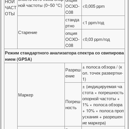
НОЙ
ной частоты (0~50 °C)
OCXO-
<0,005 ppm
ЧАСТ
C08
ОТЫ
станда
<1 ppm/год
ртно
Старение
опция
OCXO-
<0,03 ppm/год
C08
Режим стандартного анализатора спектра со свипирова
нием (GPSA)
± полоса обзора / (к
Разреш
ол. точек развертки-
ение
1)
± (индицируемая ча
стота × погрешность
Маркер
опорной частоты +
Погреш
1% × полоса обзора
ность
+ 10% × полоса проп
ускания + разрешен
ие маркера)