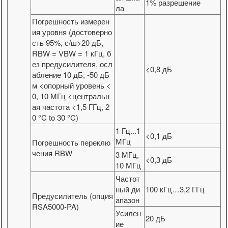
1% разрешение
ла
Погрешность измерен
ия уровня (достоверно
сть 95%, с/ш>20 дБ,
RBW = VBW = 1 кГц, б
ез предусилителя, осл
<0,8 дБ
абление 10 дБ, -50 дБ
м <опорный уровень <
0, 10 МГц <центральн
ая частота <1,5 ГГц, 2
0 °C to 30 °C)
1 Гц...1
<0,1 дБ
МГц
Погрешность переклю
чения RBW
3 МГц,
<0,3 дБ
10 МГц
Частот
ный ди
100 кГц…3,2 ГГц
Предусилитель (опция
апазон
RSA5000-PA)
Усилен
20 дБ
ие