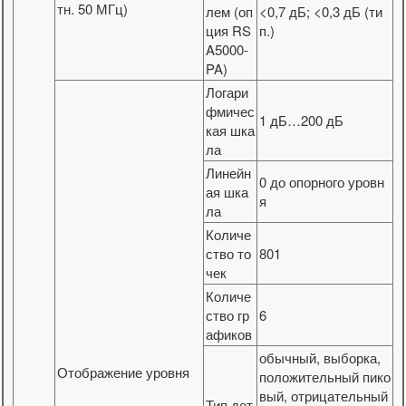
тн. 50 МГц)
лем (оп
<0,7 дБ; <0,3 дБ (ти
ция RS
п.)
A5000-
PA)
Логари
фмичес
1 дБ…200 дБ
кая шка
ла
Линейн
0 до опорного уровн
ая шка
я
ла
Количе
ство то
801
чек
Количе
ство гр
6
афиков
обычный, выборка,
Отображение уровня
положительный пико
вый, отрицательный
Тип дет