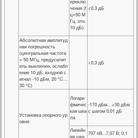
ереклю
чения (f
<0,3 дБ
ц=50 М
Гц, отн.
10 дБ):
Абсолютная амплитуд
ная погрешность
(центральная частота
= 50 МГц, предусилит
<0,3 дБ
ель выключен, ослабл
ение 10 дБ, входной с
игнал -10 дБм, 20 °C…
30 °C)
Логари
фмичес
-170 дБм…+30 дБм
кая шка
с шагом 0,01 дБ
Установка опорного ур
ла
овня
Линейн
707 пВ...7,07 В; 0,1
ая шка