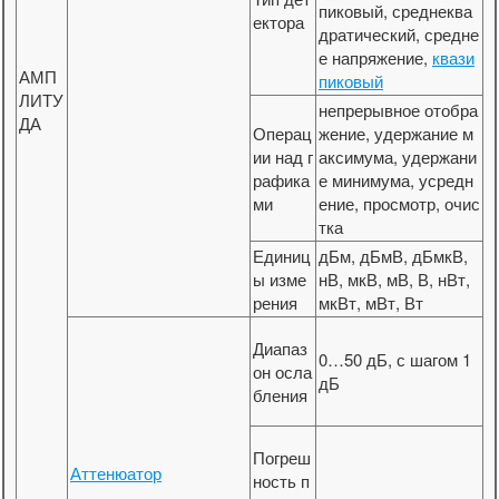
пиковый, среднеква
ектора
дратический, средне
е напряжение,
квази
АМП
пиковый
ЛИТУ
непрерывное отобра
ДА
Операц
жение, удержание м
ии над г
аксимума, удержани
рафика
е минимума, усредн
ми
ение, просмотр, очис
тка
Единиц
дБм, дБмВ, дБмкВ,
ы изме
нВ, мкВ, мВ, В, нВт,
рения
мкВт, мВт, Вт
Диапаз
0…50 дБ, с шагом 1
он осла
дБ
бления
Погреш
Аттенюатор
ность п