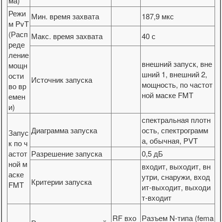
ма)
Режи
Мин. время захвата
187,9 мкс
м PvT
(Расп
Макс. время захвата
40 с
реде
ление
внешний запуск, вне
мощн
шний 1, внешний 2,
ости
Источник запуска
мощность, по частот
во вр
ной маске FMT
емен
и)
спектральная плотн
Диаграмма запуска
ость, спектрограмм
Запус
а, обычная, PVT
к по ч
астот
Разрешение запуска
0,5 дБ
ной м
входит, выходит, вн
аске
утри, снаружи, вход
Критерии запуска
FMT
ит-выходит, выходи
т-входит
RF вхо
Разъем N-типа (fema