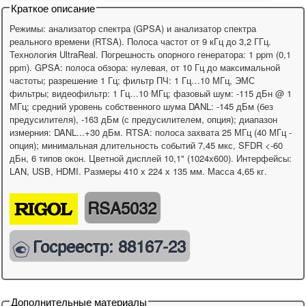
Краткое описание
Режимы: анализатор спектра (GPSA) и анализатор спектра
реального времени (RTSA). Полоса частот от 9 кГц до 3,2 ГГц.
Технология UltraReal. Погрешность опорного генератора: 1 ppm (0,1
ppm). GPSA: полоса обзора: нулевая, от 10 Гц до максимальной
частоты; разрешение 1 Гц; фильтр ПЧ: 1 Гц…10 МГц, ЭМС
фильтры; видеофильтр: 1 Гц…10 МГц; фазовый шум: -115 дБн @ 1
МГц; средний уровень собственного шума DANL: -145 дБм (без
предусилителя), -163 дБм (с предусилителем, опция); диапазон
измерния: DANL...+30 дБм. RTSA: полоса захвата 25 МГц (40 МГц -
опция); минимальная длительность событий 7,45 мкс, SFDR <-60
дБн, 6 типов окон. Цветной дисплей 10,1" (1024х600). Интерфейсы:
LAN, USB, HDMI. Размеры 410 х 224 х 135 мм. Масса 4,65 кг.
RSA5032
Госреестр: 88167-23
Дополнительные материалы