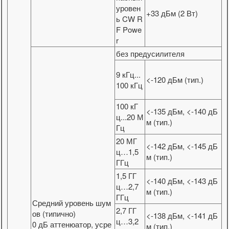
уровен
+33 дБм (2 Вт)
ь CW R
F Powe
r
без предусилителя
9 кГц...
<-120 дБм (тип.)
100 кГц
100 кГ
<-135 дБм, <-140 дБ
ц...20 М
м (тип.)
Гц
20 МГ
<-142 дБм, <-145 дБ
ц…1,5
м (тип.)
ГГц
1,5 ГГ
<-140 дБм, <-143 дБ
ц…2,7
м (тип.)
ГГц
Средний уровень шум
2,7 ГГ
ов (типично)
<-138 дБм, <-141 дБ
ц…3,2
0 дБ аттенюатор, усре
м (тип.)