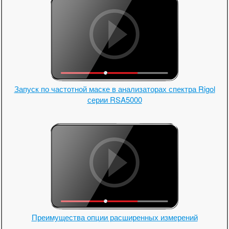
Запуск по частотной маске в анализаторах спектра Rigol
серии RSA5000
Преимущества опции расширенных измерений