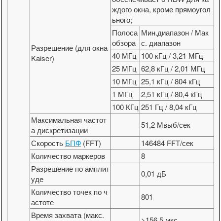
ждого окна, кроме прямоугол
ьного;
Полоса
Мин.диапазон / Мак
обзора
с. диапазон
Разрешение (для окна
40 МГц
100 кГц / 3,21 МГц
Kaiser)
25 МГц
62,8 кГц / 2,01 МГц
10 МГц
25,1 кГц / 804 кГц
1 МГц
2,51 кГц / 80,4 кГц
100 КГц
251 Гц / 8,04 кГц
Максимальная частот
51,2 Мвыб/сек
а дискретизации
Скорость
БПФ
(FFT)
146484 FFT/сек
Количество маркеров
8
Разрешение по амплит
0,01 дБ
уде
Количество точек по ч
801
астоте
Время захвата (макс.
>156,5 мкс