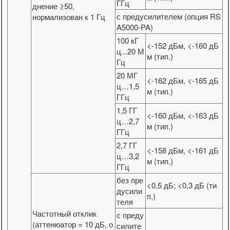
ГГц
днение ≥50,
с предусилителем (опция RS
нормализован к 1 Гц
A5000-PA)
100 кГ
<-152 дБм, <-160 дБ
ц...20 М
м (тип.)
Гц
20 МГ
<-162 дБм, <-165 дБ
ц…1,5
м (тип.)
ГГц
1,5 ГГ
<-160 дБм, <-163 дБ
ц…2,7
м (тип.)
ГГц
2,7 ГГ
<-158 дБм, <-161 дБ
ц…3,2
м (тип.)
ГГц
без пре
<0,5 дБ; <0,3 дБ (ти
дусили
п.)
теля
Частотный отклик
с преду
(аттенюатор = 10 дБ, о
силите