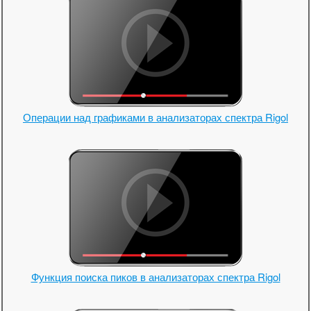
Операции над графиками в анализаторах спектра Rigol
Функция поиска пиков в анализаторах спектра Rigol