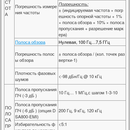
СТ
Погрешность:
Погрешность измере
ОТ
± (индицируемая частота × погр
ния частоты
А
ешность опорной частоты + 1%
× полоса обзора + 10% × полоса
пропускания + разрешение марк
ера)
Полоса обзора
Нулевая, 100 Гц…7,5 ГГц
Погрешность полос
± полоса обзора / (кол. точек раз
ы обзора
вертки-1)
Плотность фазовых
<-98 дБн/Гц @ 10 кГц
шумов
Полоса пропускания
10 Гц… 1 МГц,с шагом 1-3-10
ПЧ (-3 дБ )
Полоса пропускания
ПО
ПЧ (-6 дБ ) (опция D
200 Гц, 9 кГц, 120 кГц
ЛО
SA800-EMI)
СА
Избирательность ф
<5:1
ПР