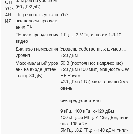
ильтров по уровням
ОП
(60 дБ/3 дБ)
УСК
Погрешность устано
<5%
АН
вки полосы пропуск
ИЯ
ания ПЧ
Полоса пропускания
1 Гц … 3 МГц, с шагом 1-3-10
видео
Диапазон измерения
Уровень собственных шумов …
уровня
+20 дБм
Максимальный уров
50 В (постоянное напряжение)
ень на входе (аттен
+20 дБм (100 мВт) мощность CW
юатор 30 дБ)
RF Power
+30 дБм (1 Вт) макс. опасный ур
овень
без предусилителя:
9 кГц...100 кГц: <-120 дБм
100 кГц…5 МГц: <-135 дБм, типи
чно -138 дБм
5МГц…3.2 ГГц: <-140 дБм, типич