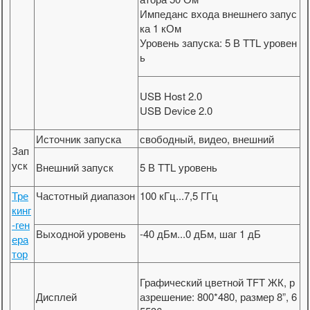
Импеданс входа внешнего запус
ка 1 кОм
Уровень запуска: 5 В TTL уровен
ь
USB Host 2.0
USB Device 2.0
Источник запуска
свободный, видео, внешний
Зап
уск
Внешний запуск
5 В TTL уровень
Тре
Частотный диапазон
100 кГц...7,5 ГГц
кинг
-ген
Выходной уровень
-40 дБм...0 дБм, шаг 1 дБ
ера
тор
Графический цветной TFT ЖК, р
Дисплей
азрешение: 800*480, размер 8”, 6