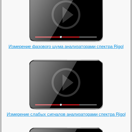
Измерение фазового шума анализаторами спектра Rigol
Измерение слабых сигналов анализаторами спектра Rigol