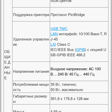
5536 цветов
Поддержка принтера
Протокол PictBridge
USB TMC
LAN
интерфейс 10/100 Base-T, R
Удаленное управлен
J-45
ие
LXI
Class C
IEC/IEEE Bus (
GPIB
) с опцией U
ОБ
SB-GPIB IEEE 488.2
ЩИ
Е Д
АН
Входное напряжение: AC 100
Напряжение питания
НЫ
В… 240 В/ 45 Гц… 440 Гц
Е
П
отребляемая мощн
35 Вт, типично;
ость
50 Вт, масимально
Габаритные размер
361,6 x 178,8 х 128 мм
ы
Масса
4,55 кг