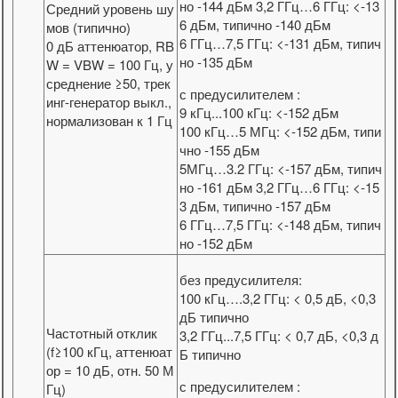
но -144 дБм 3,2 ГГц…6 ГГц: <-13
Средний уровень шу
6 дБм, типично -140 дБм
мов (типично)
6 ГГц…7,5 ГГц: <-131 дБм, типич
0 дБ аттенюатор, RB
но -135 дБм
W = VBW = 100 Гц, у
среднение ≥50, трек
с предусилителем :
инг-генератор выкл.,
9 кГц...100 кГц: <-152 дБм
нормализован к 1 Гц
100 кГц…5 МГц: <-152 дБм, типи
чно -155 дБм
5МГц…3.2 ГГц: <-157 дБм, типич
но -161 дБм 3,2 ГГц…6 ГГц: <-15
3 дБм, типично -157 дБм
6 ГГц…7,5 ГГц: <-148 дБм, типич
но -152 дБм
без предусилителя:
100 кГц….3,2 ГГц: < 0,5 дБ, <0,3
дБ типично
Частотный отклик
3,2 ГГц...7,5 ГГц: < 0,7 дБ, <0,3 д
(f≥100 кГц, аттенюат
Б типично
ор = 10 дБ, отн. 50 М
с предусилителем :
Гц)