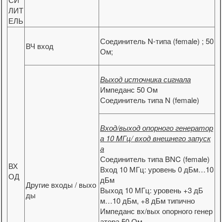
ЛИТ
ЕЛЬ
Соединитель N-типа (female) ; 50
ВЧ вход
Ом;
Выход источника сигнала
Импеданс 50 Ом
Соединитель типа N (female)
Вход/выход опорного генератор
а 10 MГц/ вход внешнего запуск
а
Соединитель типа BNC (female)
ВХ
Вход 10 МГц: уровень 0 дБм…10
ОД
дБм
Другие входы / выхо
Выход 10 МГц: уровень +3 дБ
ды
м…10 дБм, +8 дБм типично
Импеданс вх/вых опорного генер
атора 50 Ом