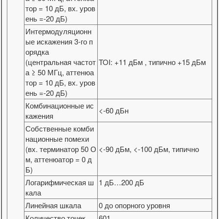
тор = 10 дБ, вх. уров
ень =-20 дБ)
Интермодуляционн
ые искажения 3-го п
орядка
(центральная частот
TOI: +11 дБм , типично +15 дБм
а ≥ 50 МГц, аттенюа
тор = 10 дБ, вх. уров
ень =-20 дБ)
Комбинационные ис
<-60 дБн
кажения
Собственные комби
национные помехи
(вх. терминатор 50 О
<-90 дБм, <-100 дБм, типично
м, аттенюатор = 0 д
Б)
Логарифмическая ш
1 дБ…200 дБ
кала
Линейная шкала
0 до опорного уровня
Количество точек
601