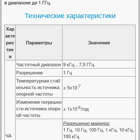
в диапазоне до 1 ГГц.
Технические характеристики
Хар
акте
рис
Параметры
Значения
тик
и
Частотный диапазон
9 кГц…7,5 ГГц
Разрешение
1 Гц
Температурная стаб
-7
ильность источника
± 5х10
опорной частоты
Изменение погрешно
-6
сти источника опорн
± 1х10
/год
ой частоты
Разрешение маркера:
1 Гц, 10 Гц, 100 Гц, 1 кГц, 10 кГц,
ЧА
100 кГц