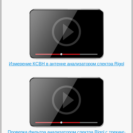
Измерение КСВН в антенне анализатором спектра Rigol
Проверка фильтра анализатором спектра Rigol с трекинг-