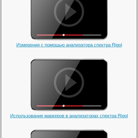
Измерения с помощью анализатора спектра Rigol
Использование маркеров в анализаторах спектра Rigol