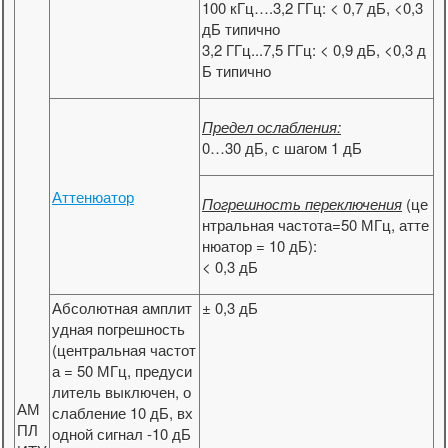
100 кГц….3,2 ГГц: < 0,7 дБ, <0,3
дБ типично
3,2 ГГц...7,5 ГГц: < 0,9 дБ, <0,3 д
Б типично
Предел ослабления:
0…30 дБ, с шагом 1 дБ
Аттенюатор
Погрешность переключения
(це
нтральная частота=50 МГц, атте
нюатор = 10 дБ):
< 0,3 дБ
Абсолютная амплит
± 0,3 дБ
удная погрешность
(центральная частот
а = 50 МГц, предуси
литель выключен, о
АМ
слабление 10 дБ, вх
ПЛ
одной сигнал -10 дБ