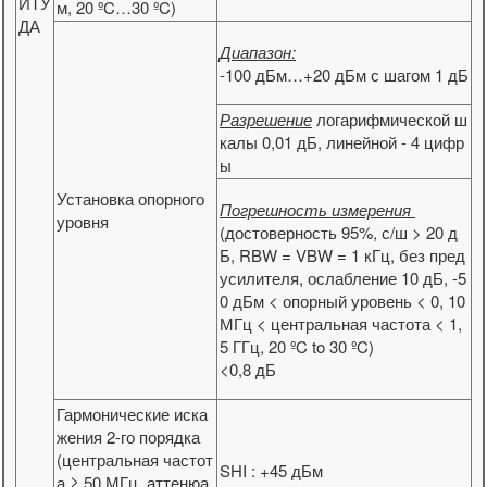
ИТУ
м, 20 ºC…30 ºC)
ДА
Диапазон:
-100 дБм…+20 дБм с шагом 1 дБ
Разрешение
логарифмической ш
калы 0,01 дБ, линейной - 4 цифр
ы
Установка опорного
Погрешность измерения
уровня
(достоверность 95%, с/ш > 20 д
Б, RBW = VBW = 1 кГц, без пред
усилителя, ослабление 10 дБ, -5
0 дБм < опорный уровень < 0, 10
МГц < центральная частота < 1,
5 ГГц, 20 ºC to 30 ºC)
<0,8 дБ
Гармонические иска
жения 2-го порядка
(центральная частот
SHI : +45 дБм
а ≥ 50 МГц, аттенюа