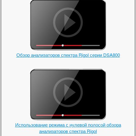
Обзор анализаторов спектра Rigol серии DSA800
Использование режима с нулевой полосой обзора
анализаторов спектра Rigol