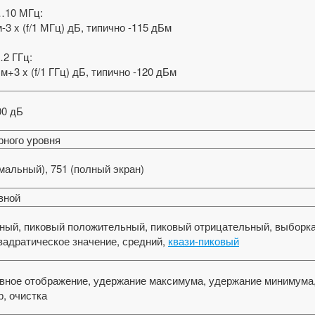
…10 МГц:
-3 x (f/1 МГц) дБ, типично -115 дБм
2 ГГц:
м+3 x (f/1 ГГц) дБ, типично -120 дБм
0 дБ
рного уровня
мальный), 751 (полный экран)
овной
ный, пиковый положительный, пиковый отрицательный, выборка
вадратическое значение, средний,
квази-пиковый
вное отображение, удержание максимума, удержание минимума,
, очистка