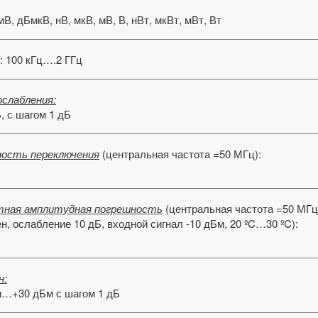
В, дБмкВ, нВ, мкВ, мВ, В, нВт, мкВт, мВт, Вт
 : 100 кГц….2 ГГц
ослабления:
, с шагом 1 дБ
ость переключения
(центральная частота =50 МГц):
ная амплитудная погрешность
(центральная частота =50 МГц
, ослабление 10 дБ, входной сигнал -10 дБм, 20 ºC…30 ºC):
н:
м…+30 дБм с шагом 1 дБ