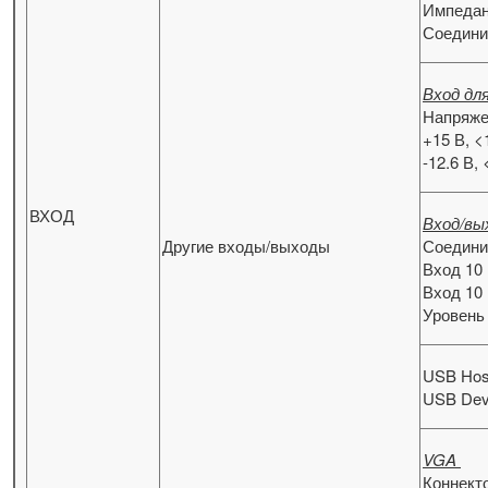
Импедан
Соединит
Вход дл
Напряже
+15 В, 
-12.6 В,
ВХОД
Вход/вы
Другие входы/выходы
Соедини
Вход 10
Вход 10
Уровень 
USB Hos
USB Devi
VGA
Коннекто