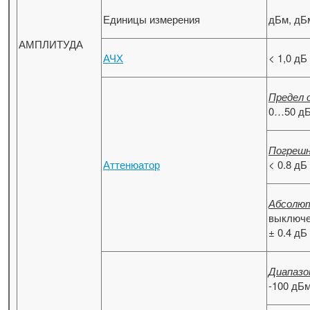
Единицы измерения
дБм, дБм
АМПЛИТУДА
АЧХ
< 1,0 дБ
Предел 
0…50 дБ
Погрешн
Аттенюатор
< 0.8 дБ
Абсолют
выключен
± 0.4 дБ
Диапазо
-100 дБ