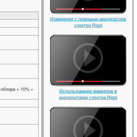
Измерения с помощью анализатора
спектра Rigol
 обзора + 10% ×
Использование маркеров в
анализаторах спектра Rigol