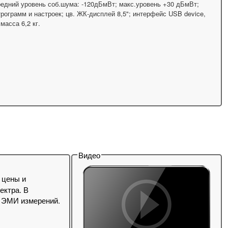
средний уровень соб.шума: -120дБмВт; макс.уровень +30 дБмВт;
трограмм и настроек; цв. ЖК-дисплей 8,5"; интерфейс USB device,
масса 6,2 кг.
Видео
 цены и
ектра. В
, ЭМИ измерений.