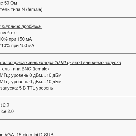
с 50 Ом
ель типа N (female)
я питания пробника
ние/ток:
<10% при 150 мA
 <10% при 150 мA
ход опорного генератора 10 MГц/ вход внешнего запуска
тель типа BNC (female)
 МГц: уровень 0 дБм…10 дБм
 МГц: уровень 0 дБм…10 дБм
запуска: 5 В TTL уровень
t 2.0
ce 2.0
р VGA, 15-pin mini D-SUB