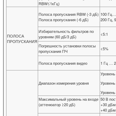
RBW≤1кГц)
Полоса пропускания RBW (-3 дБ)
100 Гц…
Полоса пропускания (-6 дБ)
200 Гц, 
Избирательность фильтров по
<5:1
ПОЛОСА
уровням (60 дБ/3 дБ)
ПРОПУСКАНИЯ
Погрешность установки полосы
<5%
пропускания ПЧ
Полоса пропускания видео
1 Гц … 2
Уровень
Диапазон измерения уровня
Уровень
Уровень 
Максимальный уровень на входе
50 В по
(аттенюатор ≥20 дБ)
+30 дБм
+40 дБм 