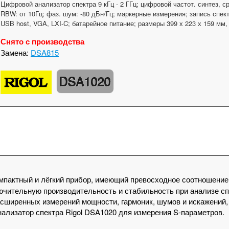
Цифровой анализатор спектра 9 кГц - 2 ГГц; цифровой частот. синтез, 
RBW: от 10Гц; фаз. шум: -80 дБн/Гц; маркерные измерения; запись спек
USB host, VGA, LXI-C; батарейное питание; размеры 399 х 223 х 159 мм, 
Снято с производства
Замена:
DSA815
DSA1020
мпактный и лёгкий прибор, имеющий превосходное соотношение
чительную производительность и стабильность при анализе сп
асширенных измерений мощности, гармоник, шумов и искажений
ализатор спектра Rigol DSA1020 для измерения S-параметров.