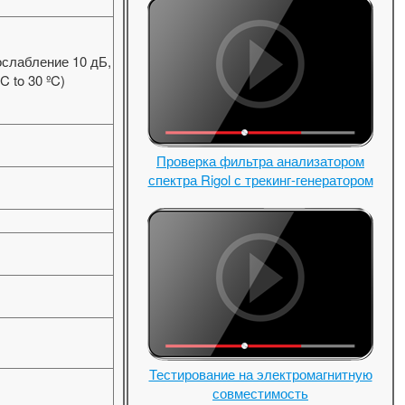
слабление 10 дБ,
C to 30 ºC)
Проверка фильтра анализатором
спектра Rigol с трекинг-генератором
Тестирование на электромагнитную
совместимость