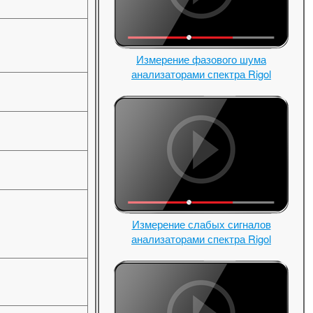
Измерение фазового шума
анализаторами спектра Rigol
Измерение слабых сигналов
анализаторами спектра Rigol