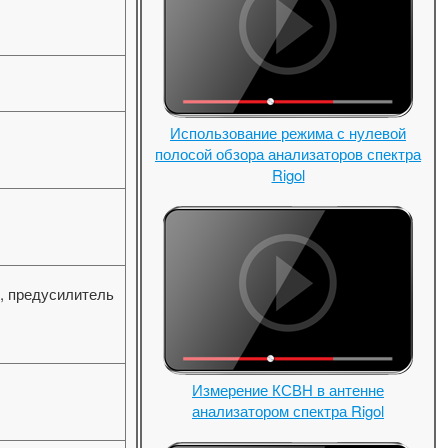
Использование режима с нулевой
полосой обзора анализаторов спектра
Rigol
, предусилитель
Измерение КСВН в антенне
анализатором спектра Rigol