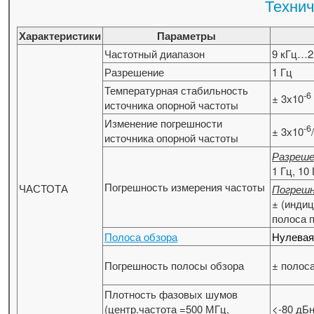
Технич
Характеристики
Параметры
Частотный диапазон
9 кГц…2
Разрешение
1 Гц
Температурная стабильность
-6
± 3х10
источника опорной частоты
Изменение погрешности
-6
± 3х10
источника опорной частоты
Разреше
1 Гц, 10
Погрешность измерения частоты
ЧАСТОТА
Погреш
± (инди
полоса 
Полоса обзора
Нулевая
Погрешность полосы обзора
± полоса
Плотность фазовых шумов
(центр.частота =500 МГц,
<-80 дБн