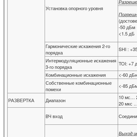
Разреше
Установка опорного уровня
Погрешн
(достов
-50 дБм 
<1.5 дБ
Гармонические искажения 2-го
SHI : +3
порядка
Интермодуляционные искажения
TOI: +7 
3-го порядка
Комбинационные искажения
<-60 дБ
Собственные комбинационные
<-85 дБм
помехи
10 мс… 
РАЗВЕРТКА
Диапазон
20 мкс …
ВЧ вход
Соединит
Выход и