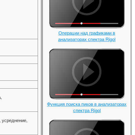
Операции над графиками в
анализаторах спектра Rigol
,
Функция поиска пиков в анализаторах
спектра Rigol
 усреднение,