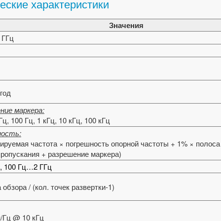
еские характеристики
Значения
 ГГц
/год
ние маркера:
 Гц, 100 Гц, 1 кГц, 10 кГц, 100 кГц
ность:
цируемая частота × погрешность опорной частоты + 1% × полоса
пропускания + разрешение маркера)
, 100 Гц…2 ГГц
 обзора / (кол. точек развертки-1)
/Гц @ 10 кГц