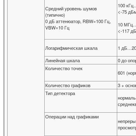
100 кГц
Средний уровень шумов
<-75 дБм
(типично)
0 дБ аттенюатор, RBW=100 Гц,
10 МГц…
VBW=10 Гц
<-117 дБ
Логарифмическая шкала
1 дБ…20
Линейная шкала
0 до опо
Количество точек
601 (нор
Количество графиков
3 + осн
Тип детектора
нормаль
среднек
Операции над графиками
непреры
просмотр