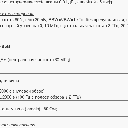
ние
логарифмической шкалы 0,01 дБ , линейной - 5 цифр
ость измерения
ерность 95%, с/ш>20 дБ, RBW=VBW=1 кГц, без предусилителя, о
<опорный уровень <0, 10 МГц <центральная частота <2 ГГц, 20 º
5 дБм
дБм (центральная частота >30 МГц)
н
, типично
2000 с (нулевой обзор)
.2000 s (100 Гц ≤ полоса обзора ≤ 2 ГГц)
ель N-типа (female) ; 50 Ом;
сточника сигнала