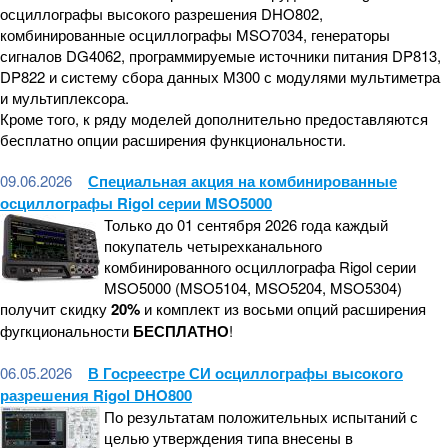
осциллографы высокого разрешения DHO802,
комбинированные осциллографы MSO7034, генераторы
сигналов DG4062, программируемые источники питания DP813,
DP822 и систему сбора данных M300 с модулями мультиметра
и мультиплексора.
Кроме того, к ряду моделей дополнительно предоставляются
бесплатно опции расширения функциональности.
09.06.2026
Специальная акция на комбинированные
осциллографы Rigol серии MSO5000
Только до 01 сентября 2026 года каждый
покупатель четырехканального
комбинированного осциллографа Rigol серии
MSO5000 (MSO5104, MSO5204, MSO5304)
получит скидку
20%
и комплект из восьми опций расширения
фугкциональности
БЕСПЛАТНО
!
06.05.2026
В Госреестре СИ осциллографы высокого
разрешения Rigol DHO800
По результатам положительных испытаний с
целью утверждения типа внесены в