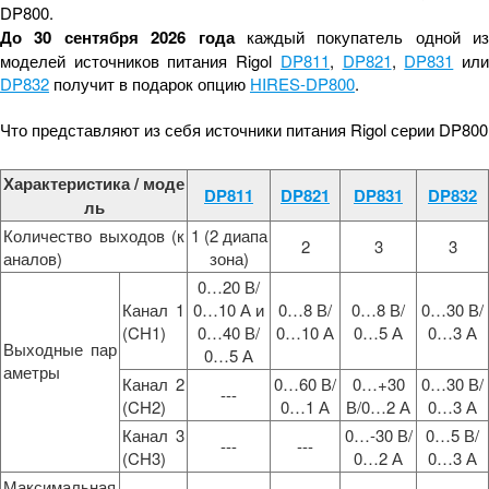
DP800.
До
30 сентября
2026
года
каждый покупатель одной из
моделей источников питания Rigol
DP811
,
DP821
,
DP831
ил
DP832
получит в подарок опцию
HIRES-DP800
.
Что представляют из себя источники питания Rigol серии DP800
Характеристика / моде
DP811
DP821
DP831
DP832
ль
Количество выходов (к
1 (2 диапа
2
3
3
аналов)
зона)
0…20 В/
Канал 1
0…10 А и
0…8 В/
0…8 В/
0…30 В/
(CH1)
0…40 В/
0…10 А
0…5 А
0…3 А
Выходные пар
0…5 А
аметры
Канал 2
0…60 В/
0…+30
0…30 В/
---
(CH2)
0…1 А
В/0…2 А
0…3 А
Канал 3
0…-30 В/
0…5 В/
---
---
(CH3)
0…2 А
0…3 А
Максимальная