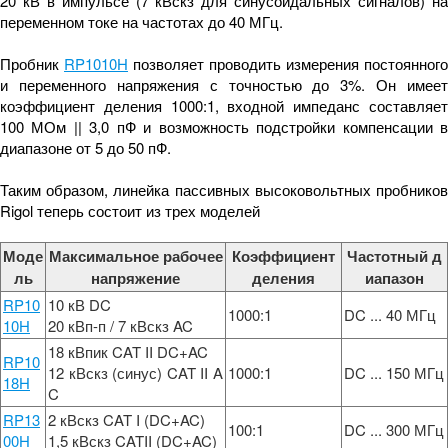
20 кВ в импульсе (7 кВскз для синусоидальных сигналов) на
переменном токе на частотах до 40 МГц.
Пробник
RP1010H
позволяет проводить измерения постоянного
и переменного напряжения с точностью до 3%. Он имеет
коэффициент деления 1000:1, входной импеданс составляет
100 МОм || 3,0 пФ и возможность подстройки компенсации в
диапазоне от 5 до 50 пФ.
Таким образом, линейка пассивных высоковольтных пробников
Rigol теперь состоит из трех моделей
Моде
Максимальное рабочее
Коэффициент
Частотный д
ль
напряжение
деления
иапазон
RP10
10 кВ DC
1000:1
DC ... 40 МГц
10H
20 кВп-п / 7 кВскз AC
18 кВпик CAT II DC+AC
RP10
12 кВскз (синус) CAT II A
1000:1
DC ... 150 МГц
18H
C
RP13
2 кВскз CAT I (DC+AC)
100:1
DC ... 300 МГц
00H
1,5 кВскз CATII (DC+AC)