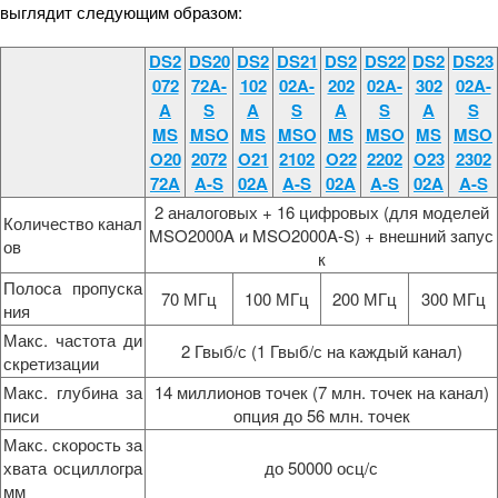
выглядит следующим образом:
DS2
DS20
DS2
DS21
DS2
DS22
DS2
DS23
072
72A-
102
02A-
202
02A-
302
02A-
A
S
A
S
A
S
A
S
MS
MSO
MS
MSO
MS
MSO
MS
MSO
O20
2072
O21
2102
O22
2202
O23
2302
72A
A-S
02A
A-S
02A
A-S
02A
A-S
2 аналоговых + 16 цифровых (для моделей
Количество канал
MSO2000A и MSO2000A-S) + внешний запус
ов
к
Полоса пропуска
70 МГц
100 МГц
200 МГц
300 МГц
ния
Макс. частота ди
2 Гвыб/с (1 Гвыб/с на каждый канал)
скретизации
Макс. глубина за
14 миллионов точек (7 млн. точек на канал)
писи
опция до 56 млн. точек
Макс. скорость за
хвата осциллогра
до 50000 осц/с
мм