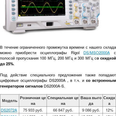
В течение ограниченного промежутка времени с нашего склада
можно приобрести осциллографы Rigol
DS/MSO2000A
полосой пропускания 100 МГц, 200 МГц и 300 МГц с
о скидко
до 25%
.
Под действие специального предложения также попадают
цифровые осциллографы DS2000A , в т.ч. и
со встроенным
генератором сигналов
DS2000A-S.
Розничная це
Специальная це
Ваша выго
Скидк
Модель
на
на
да
а
DS2072A
75 933 руб.
66 847 руб.
9 086 руб.
12%