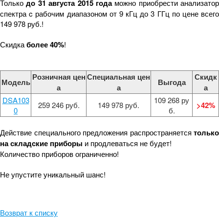
Только
до 31 августа 2015 года
можно приобрести анализатор
спектра c рабочим диапазоном от 9 кГц до 3 ГГц по цене всего
149 978 руб.!
Скидка
более 40%
!
Розничная цен
Специальная цен
Скидк
Модель
Выгода
а
а
а
DSA103
109 268 ру
259 246 руб.
149 978 руб.
>42%
0
б.
Действие специального предложения распространяется
только
на складские приборы
и продлеваться не будет!
Количество приборов ограниченно!
Не упустите уникальный шанс!
Возврат к списку