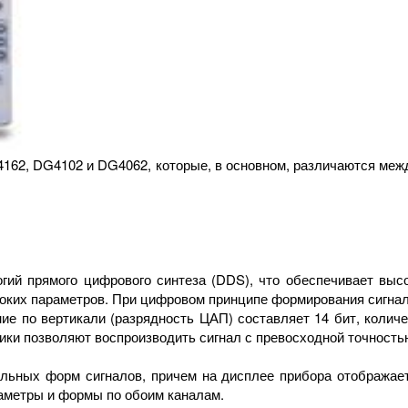
162, DG4102 и DG4062, которые, в основном, различаются меж
гий прямого цифрового синтеза (DDS), что обеспечивает высо
соких параметров. При цифровом принципе формирования сигнала
е по вертикали (разрядность ЦАП) составляет 14 бит, количе
тики позволяют воспроизводить сигнал с превосходной точность
льных форм сигналов, причем на дисплее прибора отображает
раметры и формы по обоим каналам.