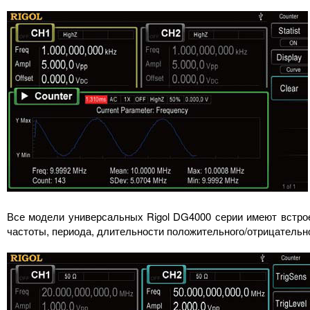
Все модели универсальных Rigol DG4000 серии имеют встро
частоты, периода, длительности положительного/отрицательн