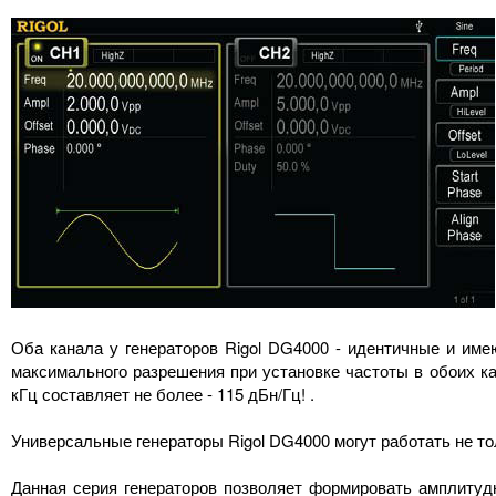
Оба канала у генераторов Rigol DG4000 - идентичные и им
максимального разрешения при установке частоты в обоих ка
кГц составляет не более - 115 дБн/Гц! .
Универсальные генераторы Rigol DG4000 могут работать не т
Данная серия генераторов позволяет формировать амплитуд