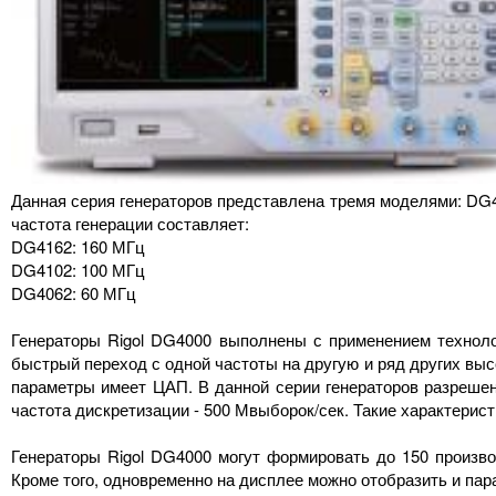
Данная серия генераторов представлена тремя моделями: DG4
частота генерации составляет:
DG4162: 160 МГц
DG4102: 100 МГц
DG4062: 60 МГц
Генераторы Rigol DG4000 выполнены с применением техноло
быстрый переход с одной частоты на другую и ряд других вы
параметры имеет ЦАП. В данной серии генераторов разрешени
частота дискретизации - 500 Мвыборок/сек. Такие характерис
Генераторы Rigol DG4000 могут формировать до 150 произво
Кроме того, одновременно на дисплее можно отобразить и па