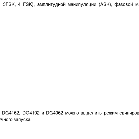
, 3FSK, 4 FSK), амплитудной манипуляции (ASK), фазовой 
 DG4162, DG4102 и DG4062 можно выделить режим свипировани
чного запуска