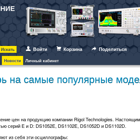
АНИЕ
Войти
Корзина
Поделиться
Новости
Личный кабинет
рь на самые популярные мод
ение цен на продукцию компании Rigol Technologies. Настоящи
ью серий E и D: DS1052E, DS1102E, DS1052D и DS1102D.
яют из себя эти осциллографы: