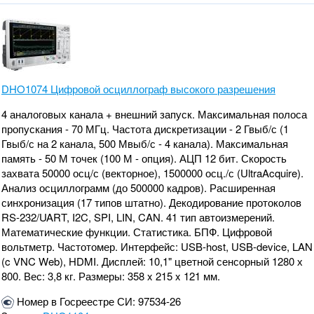
DHO1074 Цифровой осциллограф высокого разрешения
4 аналоговых канала + внешний запуск. Максимальная полоса
пропускания - 70 МГц. Частота дискретизации - 2 Гвыб/с (1
Гвыб/с на 2 канала, 500 Мвыб/с - 4 канала). Максимальная
память - 50 М точек (100 М - опция). АЦП 12 бит. Скорость
захвата 50000 осц/с (векторное), 1500000 осц./с (UltraAcquire).
Анализ осциллограмм (до 500000 кадров). Расширенная
синхронизация (17 типов штатно). Декодирование протоколов
RS-232/UART, I2C, SPI, LIN, CAN. 41 тип автоизмерений.
Математические функции. Статистика. БПФ. Цифровой
вольтметр. Частотомер. Интерфейс: USB-host, USB-device, LAN
(c VNC Web), HDMI. Дисплей: 10,1" цветной сенсорный 1280 х
800. Вес: 3,8 кг. Размеры: 358 x 215 x 121 мм.
Номер в Госреестре СИ: 97534-26