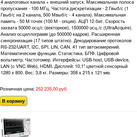
4 аналоговых канала + внешний запуск. Максимальная полоса
пропускания - 100 МГц. Частота дискретизации - 2 Гвыб/с (1
Гвыб/с на 2 канала, 500 Мвыб/с - 4 канала). Максимальная
память - 50 М точек (100 М - опция). АЦП 12 бит. Скорость
захвата 50000 осц/с (векторное), 1500000 осц./с (UltraAcquire).
Анализ осциллограмм (до 500000 кадров). Расширенная
синхронизация (17 типов штатно). Декодирование протоколов
RS-232/UART, I2C, SPI, LIN, CAN. 41 тип автоизмерений.
Математические функции. Статистика. БПФ. Цифровой
вольтметр. Частотомер. Интерфейсы: USB-host, USB-device,
LAN (c VNC Web), HDMI. Дисплей: 10,1" цветной сенсорный
1280 х 800. Вес: 3,8 кг. Размеры: 358 x 215 x 121 мм.
Розничная цена:
252 235,00 руб.
В корзину