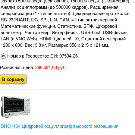
захвата 50000 осц/с (векторное), 1500000 осц./с (UltraAcquire).
Анализ осциллограмм (до 500000 кадров). Расширенная
синхронизация (17 типов штатно). Декодирование протоколов
RS-232/UART, I2C, SPI, LIN, CAN. 41 тип автоизмерений.
Математические функции. Статистика. БПФ. Цифровой
вольтметр. Частотомер. Интерфейсы: USB-host, USB-device,
LAN (c VNC Web), HDMI. Дисплей: 10,1" цветной сенсорный
1280 х 800. Вес: 3,8 кг. Размеры: 358 x 215 x 121 мм.
Номер в Госреестре СИ: 97534-26
Розничная цена:
296 521,00 руб.
В корзину
DHO1104 Цифровой осциллограф высокого разрешения