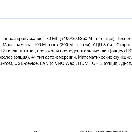
олоса пропускания - 70 МГц (100/200/350 МГц - опция). Технолог
. Макс. память - 100 М точек (200 М - опция). АЦП 8 бит. Скоро
2 типов штатно), протоколы последовательных шин (опция) I2C, 
околов (опция). 41 тип автоизмерений. Математические функции
host, USB-device, LAN (c VNC Web), HDMI; GPIB (опция). Дисплей: