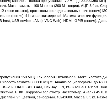
опция) каналов. Полоса пропускания - 70 МГц (100/200/350 МГц - 
ал). Макс. память - 100 М точек (200 М - опция). АЦП 8 бит. Ск
2 типов штатно), протоколы последовательных шин (опция) I2C, 
околов (опция). 41 тип автоизмерений. Математические функции
host, USB-device, LAN (c VNC Web), HDMI; GPIB (опция). Дисплей:
ропускания 150 МГц. Технология UltraVision 2. Макс. частота ди
. Скорость захвата 300000 осц./с. Анализ осциллограмм (до 450
RS-232, UART, SPI, CAN, FlexRay, LIN, I²S, и MIL-STD-1553. Зон
тистика. БПФ. Цифровой вольтметр. Частотомер. Анализ АЧХ. В
Дисплей: 9", цветной, сенсорный, 1024х600. Масса: 3,5 кг. Разме