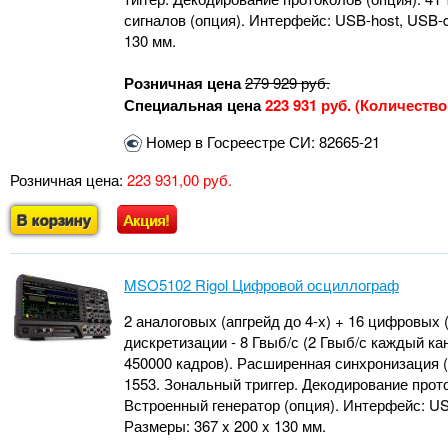
сигналов (опция). Интерфейс: USB-host, USB-de
130 мм.
Розничная цена
279 929 руб.
Специальная цена
223 931 руб. (Количеств
Номер в Госреестре СИ: 82665-21
Розничная цена:
223 931,00 руб.
В корзину
Акция!
MSO5102 Rigol Цифровой осциллограф
2 аналоговых (апгрейд до 4-х) + 16 цифровых (
дискретизации - 8 Гвыб/с (2 Гвыб/с каждый кан
450000 кадров). Расширенная синхронизация (1
1553. Зональный триггер. Декодирование прот
Встроенный генератор (опция). Интерфейс: USB-
Размеры: 367 x 200 x 130 мм.