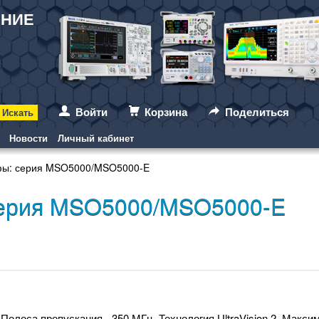
АНИЕ
Войти
Корзина
Поделиться
Новости
Личный кабинет
фы: серия MSO5000/MSO5000-E
ерия MSO5000/MSO5000-E
Полоса пропускания - 350 МГц. Технология UltraVision 2. Максим