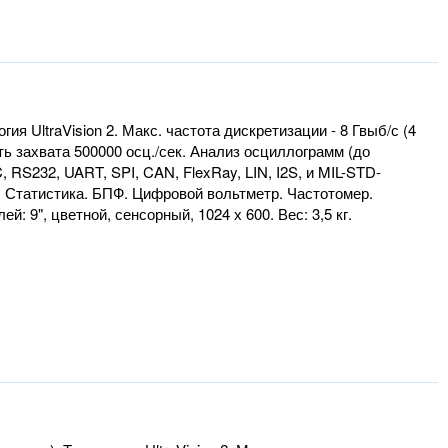
ия UltraVision 2. Макс. частота дискретизации - 8 Гвыб/с (4
сть захвата 500000 осц./сек. Анализ осциллограмм (до
RS232, UART, SPI, CAN, FlexRay, LIN, I2S, и MIL-STD-
. Статистика. БПФ. Цифровой вольтметр. Частотомер.
 9", цветной, сенсорный, 1024 х 600. Вес: 3,5 кг.