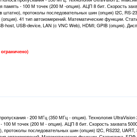
 память - 100 М точек (200 М -опция). АЦП 8 бит. Скорость зах
 штатно), протоколы последовательных шин (опция) I2C, RS-232,
 (опция). 41 тип автоизмерений. Математические функции. Стат
host, USB-device, LAN (c VNC Web), HDMI; GPIB (опция). Дисплей
о ограничено)
опускания - 200 МГц (350 МГц - опция). Технология UltraVision 2
- 100 М точек (200 М - опция). АЦП 8 бит. Скорость захвата 500
, протоколы последовательных шин (опция) I2C, RS232, UART, SP
1 тип автоизмерений. Математические функции. Статистика. БПФ