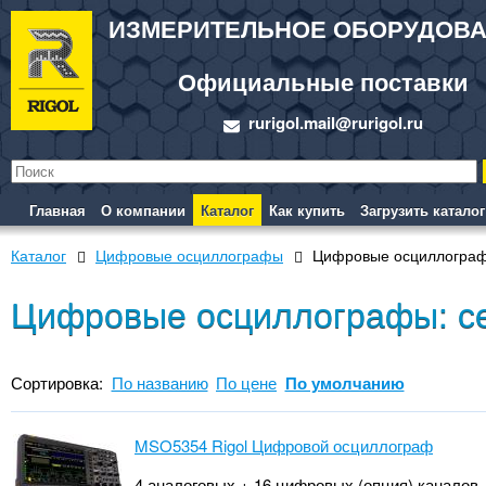
ИЗМЕРИТЕЛЬНОЕ ОБОРУДОВ
Официальные поставки
rurigol.mail@rurigol.ru
Главная
О компании
Каталог
Как купить
Загрузить каталог
Каталог
Цифровые осциллографы
Цифровые осциллогра
Цифровые осциллографы: с
Сортировка:
По названию
По цене
По умолчанию
MSO5354 Rigol Цифровой осциллограф
4 аналоговых + 16 цифровых (опция) каналов. 