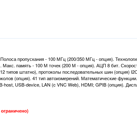
олоса пропускания - 100 МГц (200/350 МГц - опция). Технология 
. Макс. память - 100 М точек (200 М - опция). АЦП 8 бит. Скоро
2 типов штатно), протоколы последовательных шин (опция) I2C, 
околов (опция). 41 тип автоизмерений. Математические функции
host, USB-device, LAN (c VNC Web), HDMI; GPIB (опция). Дисплей:
о ограничено)