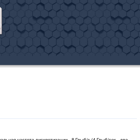
альная частота дискретизации - 8 Гвыб/с (4 Гвыб/сек - два