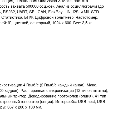
опция). Технология UltraVision 2. Макс. частота
орость захвата 500000 осц./сек. Анализ осциллограмм (до
RS232, UART, SPI, CAN, FlexRay, LIN, I2S, и MIL-STD-
. Статистика. БПФ. Цифровой вольтметр. Частотомер.
 9", цветной, сенсорный, 1024 х 600. Вес: 3,5 кг.
скретизации 4 Гвыб/с (2 Гвыб/с каждый канал). Макс.
000 кадров). Расширенная синхронизация (12 типов штатно),
альный триггер. Декодирование протоколов (опция). 41 тип
строенный генератор (опция). Интерфейс: USB-host, USB-
ры: 367 x 200 x 130 мм.