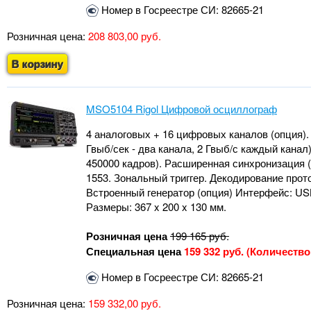
Номер в Госреестре СИ: 82665-21
Розничная цена:
208 803,00 руб.
В корзину
MSO5104 Rigol Цифровой осциллограф
4 аналоговых + 16 цифровых каналов (опция). П
Гвыб/сек - два канала, 2 Гвыб/с каждый канал)
450000 кадров). Расширенная синхронизация (1
1553. Зональный триггер. Декодирование прот
Встроенный генератор (опция) Интерфейс: USB-
Размеры: 367 x 200 x 130 мм.
Розничная цена
199 165
руб.
Специальная цена
159 332 руб. (Количеств
Номер в Госреестре СИ: 82665-21
Розничная цена:
159 332,00 руб.