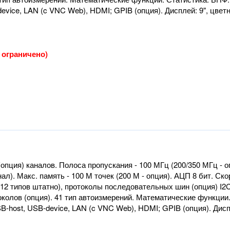
vice, LAN (c VNC Web), HDMI; GPIB (опция). Дисплей: 9", цветной
о ограничено)
опция) каналов. Полоса пропускания - 100 МГц (200/350 МГц - опц
ал). Макс. память - 100 М точек (200 М - опция). АЦП 8 бит. Ск
2 типов штатно), протоколы последовательных шин (опция) I2C, 
околов (опция). 41 тип автоизмерений. Математические функции
host, USB-device, LAN (c VNC Web), HDMI; GPIB (опция). Дисплей