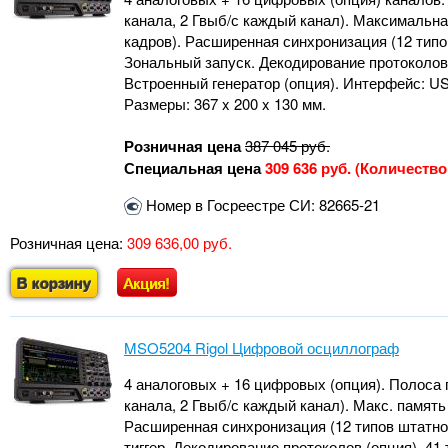
канала, 2 Гвыб/с каждый канал). Максимальная
кадров). Расширенная синхронизация (12 типов
Зональный запуск. Декодирование протоколов
Встроенный генератор (опция). Интерфейс: USB-
Размеры: 367 x 200 x 130 мм.
Розничная цена
387 045
руб.
Специальная цена
309 636 руб. (Количеств
Номер в Госреестре СИ: 82665-21
Розничная цена:
309 636,00 руб.
В корзину
Акция!
MSO5204 Rigol Цифровой осциллограф
4 аналоговых + 16 цифровых (опция). Полоса пр
канала, 2 Гвыб/с каждый канал). Макс. память 
Расширенная синхронизация (12 типов штатно)
тиггер. Декодирование протоколов (опция). 4