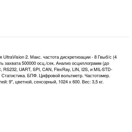
UltraVision 2. Макс. частота дискретизации - 8 Гвыб/с (4
сть захвата 500000 осц./сек. Анализ осциллограмм (до
RS232, UART, SPI, CAN, FlexRay, LIN, I2S, и MIL-STD-
. Статистика. БПФ. Цифровой вольтметр. Частотомер.
 9", цветной, сенсорный, 1024 х 600. Вес: 3,5 кг.