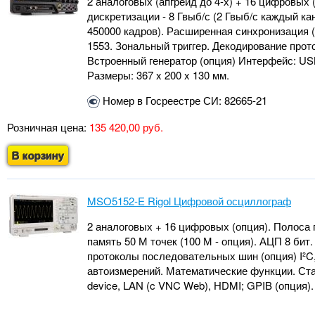
2 аналоговых (апгрейд до 4-х) + 16 цифровых (
дискретизации - 8 Гвыб/с (2 Гвыб/с каждый кан
450000 кадров). Расширенная синхронизация (1
1553. Зональный триггер. Декодирование прот
Встроенный генератор (опция) Интерфейс: USB-
Размеры: 367 x 200 x 130 мм.
Номер в Госреестре СИ: 82665-21
Розничная цена:
135 420,00 руб.
В корзину
MSO5152-E Rigol Цифровой осциллограф
2 аналоговых + 16 цифровых (опция). Полоса п
память 50 М точек (100 М - опция). АЦП 8 бит
протоколы последовательных шин (опция) I²C, 
автоизмерений. Математические функции. Ста
device, LAN (c VNC Web), HDMI; GPIB (опция). 