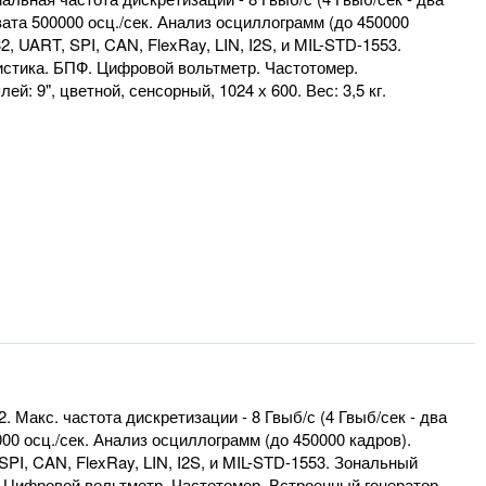
вата 500000 осц./сек. Анализ осциллограмм (до 450000
 UART, SPI, CAN, FlexRay, LIN, I2S, и MIL-STD-1553.
истика. БПФ. Цифровой вольтметр. Частотомер.
: 9", цветной, сенсорный, 1024 х 600. Вес: 3,5 кг.
. Макс. частота дискретизации - 8 Гвыб/с (4 Гвыб/сек - два
000 осц./сек. Анализ осциллограмм (до 450000 кадров).
I, CAN, FlexRay, LIN, I2S, и MIL-STD-1553. Зональный
. Цифровой вольтметр. Частотомер. Встроенный генератор