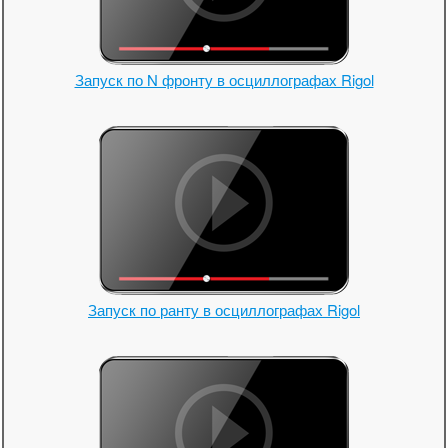
Запуск по N фронту в осциллографах Rigol
Запуск по ранту в осциллографах Rigol