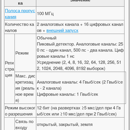
ка
Полоса пропус
100 MГц
кания
Количество ка
2 аналоговых канала + 16 цифровых канал
налов
ов +
внешний запуск
Обычный
Пиковый детектор. Аналоговые каналы: 25
0 пс - один канал, 500 пс - два канала. Циф
Режим
ровые каналы 1 нс
Усреднение (2, 4, 8, 16, 32, 64, 128, 256, 51
Реги
2, 1024, 2048, 4096, 8192 выборок)
стра
ция
Макс. дис
кретизац
Аналоговые каналы: 4 Гвыб/сек (2 Гвыб/се
ия (реаль
к - 2 канала)
ное врем
Цифровые каналы: 1 Гвыб/сек
я)
Режим высоког
12 бит (на развертках ≥5 мкс/дел при 4 Гв
о разрешения
ыб/сек или ≥10 мкс/дел при 2 Гвыб/сек)
Связь по
открытый, закрытый, земля
входу