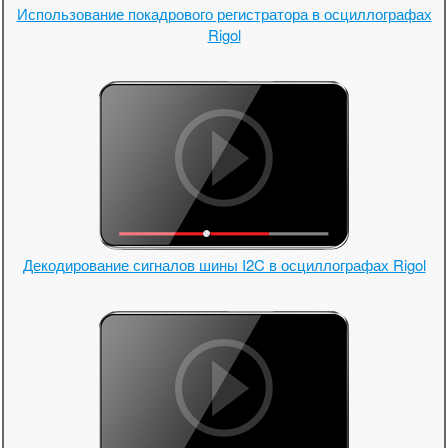
Использование покадрового регистратора в осциллографах
Rigol
Декодирование сигналов шины I2C в осциллографах Rigol