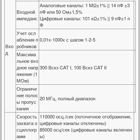
Аналоговые каналы: 1 MΩ±1% || 14 пФ ±3
Входной
пФ или 50 Ом±1,5%
импеданс
Цифровые каналы: 101 кΩ±1% || 9 пФ±1 п
Ф
Учет осл
абления п
0,01х-1000х с шагом 1-2-5
Вхо
робников
д
Максима
льное вхо
дное напр
300 Вскз CAT I, 100 Вскз CAT II
яжение (1
МОм)
Ограниче
ние полос
20 МГц, полный диапазон
ы пропус
кания
Скорость
110000 осц./сек (поточечное отображение,
захвата о
цифровые каналы отключены)
сциллогр
85000 осц/сек (цифровые каналы включен
амм
ы)