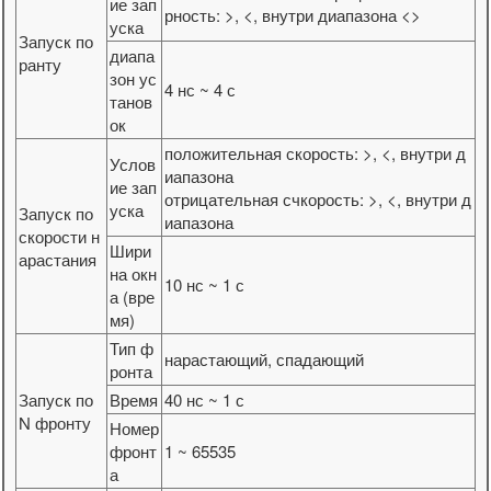
ие зап
рность: >, <, внутри диапазона <>
уска
Запуск по
диапа
ранту
зон ус
4 нс ~ 4 с
танов
ок
положительная скорость: >, <, внутри д
Услов
иапазона
ие зап
отрицательная счкорость: >, <, внутри д
уска
Запуск по
иапазона
скорости н
Шири
арастания
на окн
10 нс ~ 1 с
а (вре
мя)
Тип ф
нарастающий, спадающий
ронта
Запуск по
Время
40 нс ~ 1 с
N фронту
Номер
фронт
1 ~ 65535
а