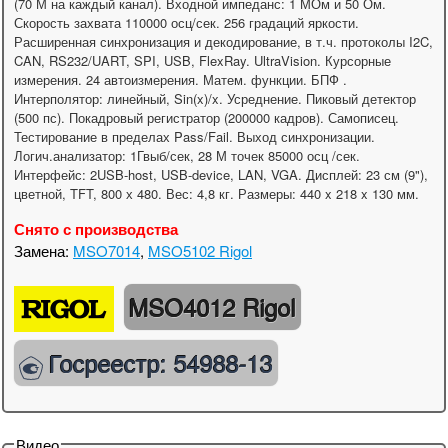
(70 М на каждый канал). Входной импеданс: 1 МОм и 50 Ом.
Скорость захвата 110000 осц/сек. 256 градаций яркости.
Расширенная синхронизация и декодирование, в т.ч. протоколы I2C,
CAN, RS232/UART, SPI, USB, FlexRay. UltraVision. Курсорные
измерения. 24 автоизмерения. Матем. функции. БПФ .
Интерполятор: линейный, Sin(x)/x. Усреднение. Пиковый детектор
(500 пс). Покадровый регистратор (200000 кадров). Самописец.
Тестирование в пределах Pass/Fail. Выход синхронизации.
Логич.анализатор: 1Гвыб/сек, 28 М точек 85000 осц /сек.
Интерфейс: 2USB-host, USB-device, LAN, VGA. Дисплей: 23 см (9"),
цветной, TFT, 800 х 480. Вес: 4,8 кг. Размеры: 440 x 218 x 130 мм.
Снято с производства
Замена:
MSO7014
,
MSO5102 Rigol
MSO4012 Rigol
Госреестр: 54988-13
Видео