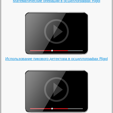
Математические операции в осциллографах Rigol
Использование пикового детектора в осциллографах Rigol