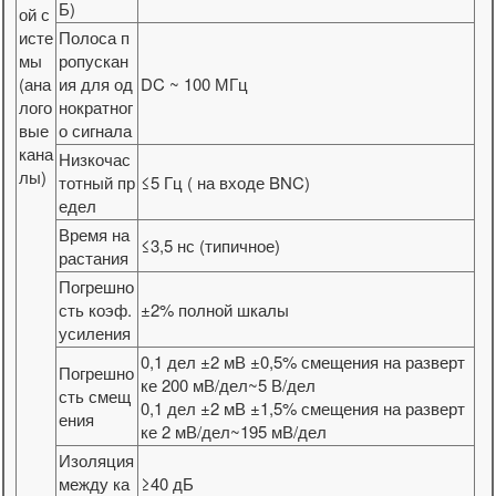
Б)
ой с
исте
Полоса п
мы
ропускан
(ана
ия для од
DC ~ 100 МГц
лого
нократног
вые
о сигнала
кана
Низкочас
лы)
тотный пр
≤5 Гц ( на входе BNC)
едел
Время на
≤3,5 нс (типичное)
растания
Погрешно
сть коэф.
±2% полной шкалы
усиления
0,1 дел ±2 мВ ±0,5% смещения на разверт
Погрешно
ке 200 мВ/дел~5 В/дел
сть смещ
0,1 дел ±2 мВ ±1,5% смещения на разверт
ения
ке 2 мВ/дел~195 мВ/дел
Изоляция
между ка
≥40 дБ