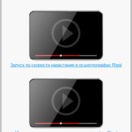
Запуск по скорости нарастания в осциллографах Rigol