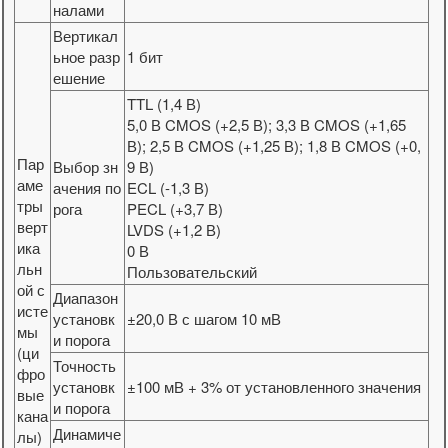
налами
Вертикал
ьное разр
1 бит
ешение
TTL (1,4 В)
5,0 В CMOS (+2,5 В); 3,3 В CMOS (+1,65
В); 2,5 В CMOS (+1,25 В); 1,8 В CMOS (+0,
Пар
Выбор зн
9 В)
аме
ачения по
ECL (-1,3 В)
тры
рога
PECL (+3,7 В)
верт
LVDS (+1,2 В)
ика
0 В
льн
Пользовательский
ой с
Диапазон
исте
установк
±20,0 В с шагом 10 мВ
мы
и порога
(ци
Точность
фро
установк
±100 мВ + 3% от установленного значения
вые
и порога
кана
Динамиче
лы)