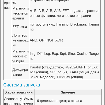
ер
ере
ния
Математи
A+B, A-B, A*B, A/ B, FFT, редактир. расшир
ческие оп
енные функции, логические операции
ерации
прямоугольник, Hanning, Blackman, Hammi
FFT окна
ng
Логическ
ие операц
AND, OR, NOT, XOR
ии
Математи
Intg, Diff, Log, Exp, Sqrt, Sine, Cosine, Tange
ческие ф
nt
ункции
Parallel (стандартно), RS232/UART (опция),
Декодиро
I2C (опция), SPI (опция), CAN (опция для 4
вание
-х кан.моделей), FlexRay (опция)
Система запуска
Характеристики
Значене
Внутр
Диапазон у
±6 делений от центра экрана
енний
ровня запу