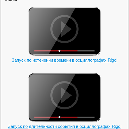
Запуск по истечении времени в осциллографах Rigol
Запуск по длительности события в осциллографах Rigol