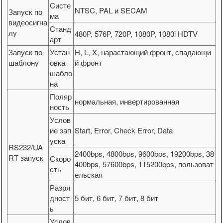
Cисте
NTSC, PAL и SECAM
Запуск по
ма
видеосигна
Cтанд
лу
480P, 576P, 720P, 1080P, 1080i HDTV
арт
Запуск по
Устан
H, L, X, нарастающий фронт, спадающи
шаблону
овка
й фронт
шабло
на
Поляр
нормальная, инвертированная
ность
Услов
ие зап
Start, Error, Check Error, Data
уска
RS232/UA
2400bps, 4800bps, 9600bps, 19200bps, 38
RT запуск
Скоро
400bps, 57600bps, 115200bps, пользоват
сть
ельская
Разря
дност
5 бит, 6 бит, 7 бит, 8 бит
ь
Услов