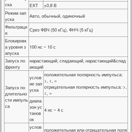
ска
EXT
±0,8 В
Режим зап
Авто, обычный, одиночный
уска
Фильтраци
Срез ФВЧ (50 кГц), ФНЧ (5 кГц)
я
Блокировк
а уровня з
100 нс ~ 10 с
апуска
Запуск по
нарастающий, спадающий, нарастающий&спад
фронту
ающий
положительная полярность импульса:
услов
>, <, =
ие зап
отрицательная полярность импульса: >,
Запуск по
уска
<, =
длительно
сти импуль
диапа
са
зон ус
4 нс ~ 4 с
танов
ок
услов
положительная или отрицательная поля