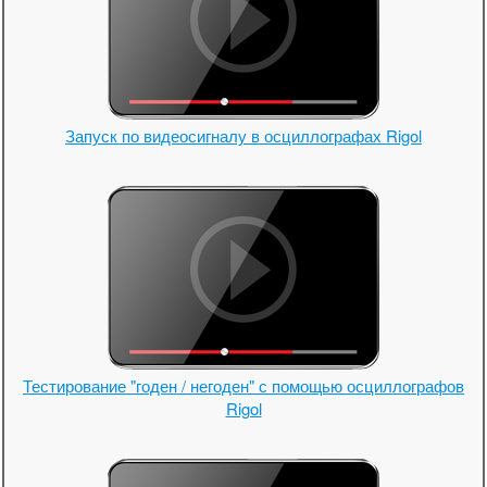
Запуск по видеосигналу в осциллографах Rigol
Тестирование "годен / негоден" с помощью осциллографов
Rigol