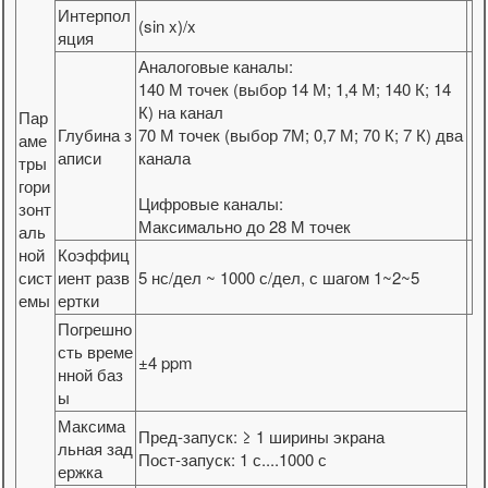
Интерпол
(sin x)/x
яция
Аналоговые каналы:
140 М точек (выбор 14 М; 1,4 М; 140 К; 14
К) на канал
Пар
Глубина з
70 М точек (выбор 7М; 0,7 М; 70 К; 7 К) два
аме
аписи
канала
тры
гори
Цифровые каналы:
зонт
Максимально до 28 М точек
аль
ной
Коэффиц
сист
иент разв
5 нс/дел ~ 1000 с/дел, с шагом 1~2~5
емы
ертки
Погрешно
сть време
±4 ppm
нной баз
ы
Максима
Пред-запуск: ≥ 1 ширины экрана
льная зад
Пост-запуск: 1 с....1000 с
ержка