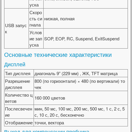
уска
Скоро
сть си
низкая, полная
гнала
USB запус
к
Услов
ие зап
SOP, EOP, RC, Suspend, ExitSuspend
уска
Основные технические характеристики
Дисплей
Тип дисплея
диагональ 9” (229 мм) , ЖК, TFT матрица
Разрешение
800 (по горизонтали) × 480 (по вертикали) то
дисплея
чек
Количество ц
160 000 цветов
ветов
Послесвечен
мин, 50 мс, 100 мс, 200 мс, 500 мс, 1 с, 2 с, 5
ие
с, 10 с, 20 с, бесконечно
Отображение
точки, вектора
Выход для компенсации пробника