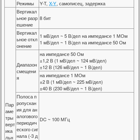
Режимы
Y-T,
X-Y
, самописец, задержка
Вертикал
ьное разр
8 бит
ешение
Вертикал
1 мВ/дел ~ 5 В/дел на импедансе 1 МОм
ьное откл
1 мВ/дел ~ 1 В/дел на импедансе 50 Ом
онение
на импедансе 50 Ом
±1,2 В (1 мВ/дел ~ 124 мВ/дел)
Диапазон
±12 В (126 мВ/дел ~ 1 В/дел)
смещени
на импедансе 1 МОм
я
±2 В (1 мВ/дел ~ 225 мВ/дел)
±40 В (230 мВ/дел ~ 1 В/дел)
Полоса п
ропускан
Пар
ия для ан
аме
алогового
тры
DC ~ 100 МГц
периодич
верт
еского сиг
ика
нала (-3 д
льн