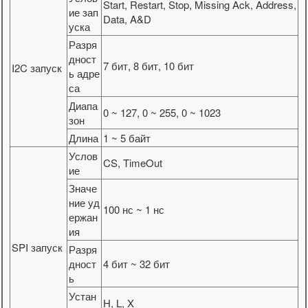
Start, Restart, Stop, Missing Ack, Address,
ие зап
Data, A&D
уска
Разря
дност
7 бит, 8 бит, 10 бит
I2C запуск
ь адре
са
Диапа
0 ~ 127, 0 ~ 255, 0 ~ 1023
зон
Длина
1 ~ 5 байт
Услов
CS, TimeOut
ие
Значе
ние уд
100 нс ~ 1 нс
ержан
ия
SPI запуск
Разря
дност
4 бит ~ 32 бит
ь
Устан
H, L, X