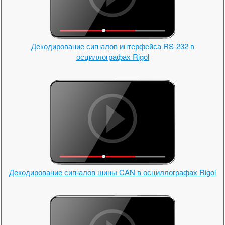
Декодирование сигналов интерфейса RS-232 в
осциллографах Rigol
Декодирование сигналов шины CAN в осциллографах Rigol