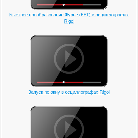
Быстрое преобразование Фурье (FFT) в осциллографах
Rigol
Запуск по окну в осциллографах Rigol