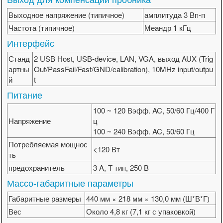
Выходное напряжение (типичное)
амплитуда 3 Вп-п
Частота (типичное)
Меандр 1 кГц
Интерфейс
Станд
2 USB Host, USB-device, LAN, VGA, выход AUX (Trig
артны
Out/PassFail/Fast/GND/calibration), 10MHz input/outpu
й
t
Питание
100 ~ 120 Вэфф. AC, 50/60 Гц/400 Г
Напряжение
ц
100 ~ 240 Вэфф. AC, 50/60 Гц
Потребляемая мощнос
<120 Вт
ть
предохранитель
3 A, T тип, 250 В
Массо-габаритные параметры
Габаритные размеры
440 мм × 218 мм × 130,0 мм (Ш*В*Г)
Вес
Около 4,8 кг (7,1 кг с упаковкой)