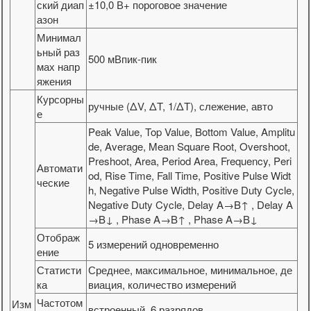
ский диап
±10,0 В+ пороговое значение
азон
Минимал
ьный раз
500 мВпик-пик
мах напр
яжения
Курсорны
ручные (ΔV, ΔT, 1/ΔT), слежение, авто
е
Peak Value, Top Value, Bottom Value, Amplitu
de, Average, Mean Square Root, Overshoot,
Preshoot, Area, Period Area, Frequency, Peri
Автомати
od, Rise Time, Fall Time, Positive Pulse Widt
ческие
h, Negative Pulse Width, Positive Duty Cycle,
Negative Duty Cycle, Delay A→B↑ , Delay A
→B↓ , Phase A→B↑ , Phase A→B↓
Отображ
5 измерений одновременно
ение
Статисти
Среднее, максимальное, минимальное, де
ка
виация, количество измерений
Частотом
Изм
встроенный, 6 разрядов