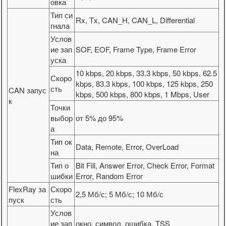
овка
Тип си
Rx, Tx, CAN_H, CAN_L, Differential
гнала
Услов
ие зап
SOF, EOF, Frame Type, Frame Error
уска
10 kbps, 20 kbps, 33.3 kbps, 50 kbps, 62.5
Скоро
kbps, 83.3 kbps, 100 kbps, 125 kbps, 250
сть
CAN запус
kbps, 500 kbps, 800 kbps, 1 Mbps, User
к
Точки
выбор
от 5% до 95%
а
Тип ок
Data, Remote, Error, OverLoad
на
Тип о
Bit Fill, Answer Error, Check Error, Format
шибки
Error, Random Error
FlexRay за
Скоро
2,5 Мб/с; 5 Мб/с; 10 Мб/с
пуск
сть
Услов
ие зап
окно, символ, ошибка, TSS