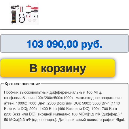
103 090,00 руб.
В корзину
Краткое описание
Пробник высоковольтный дифференциальный 100 МГц,
коэф.ослабления 100х/200х/500x/1000х, макс.входное напряжение
аттен. 1000х: 7000 Вп-п (2300 Вскз или DC); 500х: 3500 Вп-п (1140
Вскз или DC); 200х: 1400 Вп-п (460 Вскз или DC); 100х: 700 Вп-п
(230 Вскз или DC), входной импеданс 100 МОм||1,2 пФ (диффер.) /
50 МОм||2,3 пФ (однополярн.). Для всех серий осциллографов Rigol.