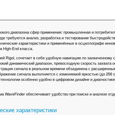
окого диапазона сфер применения: промышленная и потребите
, где требуются анализ, разработка и тестирование быстродейс
хнические характеристики и применённые в осциллографе инно
м High-End класса.
ией Rigol, сочетает в себе удобную навигацию по захваченному
рокий динамический диапазон, превосходную скорость захвата 
гистрация сигнала в реальном времени объединена с расширенн
бражение сигнала выполняется с изменяемой яркостью (до 256 г
 технологии особенно удобно в цифровом дизайне и диагностик
а WaveFinder обеспечивает удобство при поиске и анализе от
еские характеристики