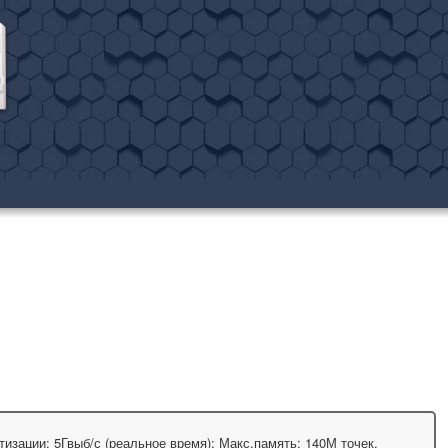
тизации: 5Гвыб/с (реальное время); Макс.память: 140М точек.