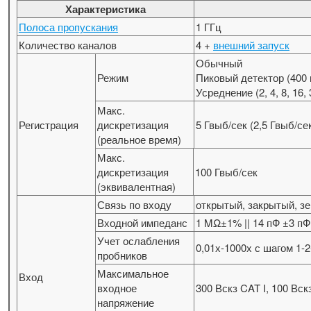
Характеристика
Полоса пропускания
1 ГГц
Количество каналов
4 +
внешний запуск
Обычный
Режим
Пиковый детектор (400 п
Усреднение (2, 4, 8, 16,
Макс.
Регистрация
дискретизация
5 Гвыб/сек (2,5 Гвыб/се
(реальное время)
Макс.
дискретизация
100 Гвыб/сек
(эквивалентная)
Связь по входу
открытый, закрытый, з
Входной импеданс
1 MΩ±1% || 14 пФ ±3 п
Учет ослабления
0,01х-1000х с шагом 1-2
пробников
Максимальное
Вход
входное
300 Вскз CAT I, 100 Вскз
напряжение