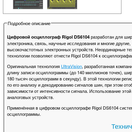
Подробное описание
Цифровой осциллограф Rigol DS6104
разработан для шир
электроника, связь, научные исследования и многие другие
высокочастотных электронных устройств. Неординарные те
технологии позволяют отнести Rigol DS6104 к осциллографа
Оригинальная технология
UltraVision
, разработанная компан
длину записи осциллограммы (до 140 миллионов точек), ши
180 тысяч осциллограмм в секунду). В этой технологии ре
по его анализу и декодированию сигналов шин, при этом ото
зависимости от интенсивности сигнала. Использование этой
аналоговых устройств.
Применённая в цифровом осциллографе Rigol DS6104 систем
осциллограммы.
Технич