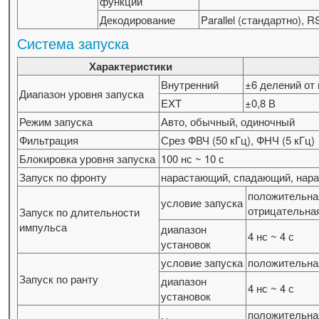
функции
Декодирование
Parallel (стандартно), 
Система запуска
Характеристики
Внутренний
±6 делений от
Диапазон уровня запуска
EXT
±0,8 В
Режим запуска
Авто, обычный, одиночный
Фильтрация
Срез ФВЧ (50 кГц), ФНЧ (5 кГц)
Блокировка уровня запуска
100 нс ~ 10 с
Запуск по фронту
нарастающий, спадающий, на
положительная
условие запуска
отрицательная
Запуск по длительности
импульса
диапазон
4 нс ~ 4 с
установок
условие запуска
положительная
Запуск по ранту
диапазон
4 нс ~ 4 с
установок
положительная