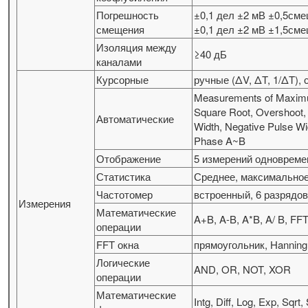
Погрешность
±0,1 дел ±2 мВ ±0,5см
смещения
±0,1 дел ±2 мВ ±1,5см
Изоляция между
≥40 дБ
каналами
Курсорные
ручные (ΔV, ΔT, 1/ΔT),
Measurements of Maximu
Square Root, Overshoot, 
Автоматические
Width, Negative Pulse Wi
Phase A~B
Отображение
5 измерений одноврем
Статистика
Среднее, максимальное
Частотомер
встроенный, 6 разрядо
Измерения
Математические
A+B, A-B, A*B, A/ B, F
операции
FFT окна
прямоугольник, Hannin
Логические
AND, OR, NOT, XOR
операции
Математические
Intg, Diff, Log, Exp, Sqrt