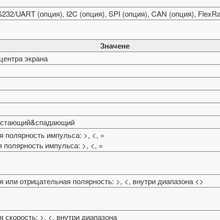
RS232/UART (опция), I2C (опция), SPI (опция), CAN (опция), FlexR
Значене
 центра экрана
растающий&спадающий
 полярность импульса: >, <, =
 полярность импульса: >, <, =
 или отрицательная полярность: >, <, внутри диапазона <>
 скорость: >, <, внутри диапазона