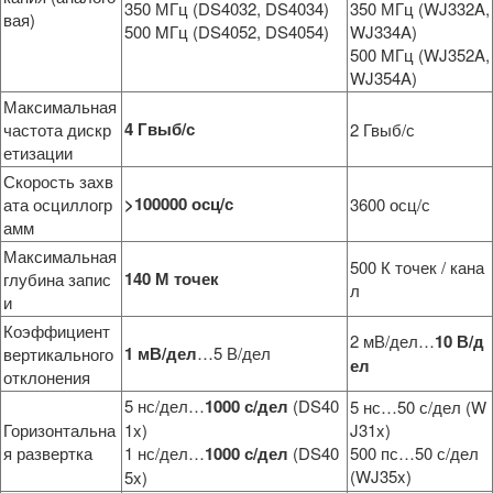
350 МГц (DS4032, DS4034)
350 МГц (WJ332A,
вая)
500 MГц (DS4052, DS4054)
WJ334A)
500 MГц (WJ352A,
WJ354A)
Максимальная
4 Гвыб/с
частота дискр
2 Гвыб/с
етизации
Скорость захв
>100000 осц/с
ата осциллогр
3600 осц/с
амм
Максимальная
500 К точек / кана
140 М точек
глубина запис
л
и
Коэффициент
2 мВ/дел…
10 В/д
1 мВ/дел
…5 В/дел
вертикального
ел
отклонения
5 нс/дел…
1000 с/дел
(DS40
5 нс…50 с/дел (W
Горизонтальна
1x)
J31x)
я развертка
1 нс/дел…
1000 с/дел
(DS40
500 пс…50 с/дел
(WJ35x)
5x)