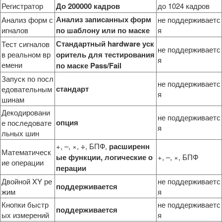
Регистратор
До 200000 кадров
до 1024 кадров
Анализ записанных форм
Анализ форм с
не поддерживаетс
игналов
по шаблону или по маске
я
Стандартный hardware уск
Тест сигналов
не поддерживаетс
в реальном вр
оритель для тестирования
я
емени
по маске Pass/Fail
Запуск по посл
не поддерживаетс
стандарт
едовательным
я
шинам
Декодировани
не поддерживаетс
опция
е последовате
я
льных шин
+, –, ×,
÷
, БПФ,
расширенн
Математическ
ые функции, логические о
+, –, ×, БПФ
ие операции
перации
Двойной XY ре
не поддерживаетс
поддерживается
жим
я
Кнопки быстр
не поддерживаетс
поддерживается
ых измерений
я