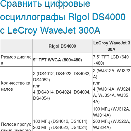
Сравнить цифровые
осциллографы Rigol DS4000
с LeCroy WaveJet 300A
LeCroy WaveJet 3
Rigol DS4000
00A
Размер диспле
7.5" TFT LCD (640
9" TFT WVGA (800×480)
я
×480)
2 (WJ312A, WJ322
2 (DS4012, DS4022, DS4032,
A)
DS4052)
Количество ка
или
или
налов
4 (WJ314A, WJ324
4 (DS4014, DS4024, DS4034,
A, WJ334A, WJ35
DS4054)
4A)
100 МГц (WJ312A,
WJ314A)
100 МГц (DS4012, DS4014)
200 МГц (WJ322A,
Полоса пропус
200 МГц (DS4022, DS4024)
WJ324A)
кания (аналого