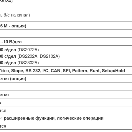
2302A)
выб/с на канал)
56 М - опция)
…10 В/дел
00 с/дел
(DS2072A)
00 с/дел
(DS2202A, DS2102A)
00 с/дел
(DS2302A)
Video,
Slope, RS-232, I²C, CAN, SPI, Pattern, Runt, Setup/Hold
тся (опция)
ется
в
тся
Ф,
расширенные функции, логические операции
тся