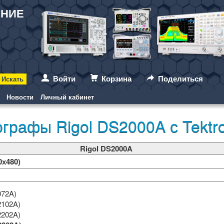
АНИЕ
Войти
Корзина
Поделиться
Новости
Личный кабинет
графы Rigol DS2000A с Tektr
Rigol DS2000A
0х480)
072A)
2102A)
2202A)