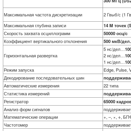
300 МГц (DS
Максимальная частота дискретизации
2 Гвыб/с (1 Г
Максимальная глубина записи
14 M точек (
Скорость захвата осциллограмм
50000 осц/с
Коэффициент вертикального отклонения
500 мкВ/дел
5 нс/дел…
10
Горизонтальная развертка
2 нс/дел…
10
1 нс/дел…
10
Режим запуска
Edge, Pulse, 
Декодирование последовательных шин
поддерживае
Автоматические измерения
22 типа
Статистика измерений
поддержива
Регистратор
65000 кадро
Анализ форм сигналов
поддерживае
Математические операции
+, –, ×,
÷
, БП
Частотомер
поддерживае