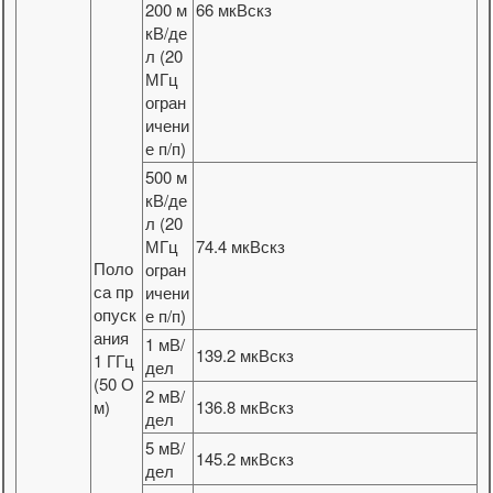
200 м
66 мкВскз
кВ/де
л (20
МГц
огран
ичени
е п/п)
500 м
кВ/де
л (20
МГц
74.4 мкВскз
Поло
огран
са пр
ичени
опуск
е п/п)
ания
1 мВ/
139.2 мкВскз
1 ГГц
дел
(50 О
2 мВ/
м)
136.8 мкВскз
дел
5 мВ/
145.2 мкВскз
дел