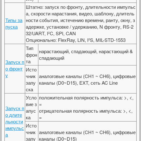
Штатно: запуск по фронту, длительности импульс
а, скорости нарастания, видео, шаблону, длитель
Типы за
ности события, истечению времени, ранту, окну, з
пуска
адержке, установке / удержанию, N фронту, RS-2
32/UART, I²C, SPI, CAN
Опционально: FlexRay, LIN, I²S, MIL-STD-1553
Тип
нарастающий, спадающий, нарастающий &
фрон
спадающий
та
Запуск п
о фронт
Исто
у
чник
аналоговые каналы (CH1 ~ CH6), цифровые
запу
каналы (D0~D15), EXT, сеть AC Line
ска
Усло
положительная полярность импульса: >, <,
вие з
=
Запуск п
апус
отрицательная полярность импульса: >, <,
о длите
ка
=
льности
Исто
импульс
чник
аналоговые каналы (CH1 ~ CH6), цифровые
а
запу
каналы (D0~D15)