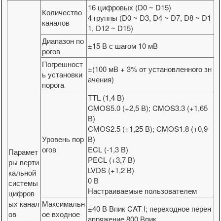
16 цифровых (D0 ~ D15)
Количество
4 группы (D0 ~ D3, D4 ~ D7, D8 ~ D1
каналов
1, D12 ~ D15)
Диапазон по
±15 В с шагом 10 мВ
рогов
Погрешност
±(100 мВ + 3% от установленного зн
ь установки
ачения)
порога
TTL (1,4 В)
CMOS5.0 (+2,5 В); CMOS3.3 (+1,65
В)
CMOS2.5 (+1,25 В); CMOS1.8 (+0,9
Уровень пор
В)
огов
ECL (-1,3 В)
Парамет
PECL (+3,7 В)
ры верти
LVDS (+1,2 В)
кальной
0 В
системы
Настраиваемые пользователем
цифров
ых канал
Максимальн
±40 В Впик CAT I; переходное перен
ов
ое входное
апряжение 800 Впик