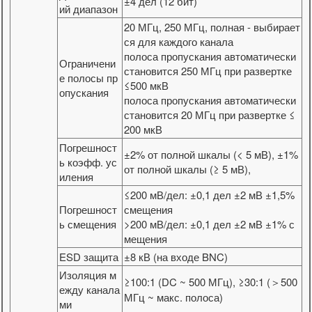
±4 дел (12 бит)
ий диапазон
20 МГц, 250 МГц, полная - выбирает
ся для каждого канала
полоса пропускания автоматически
Ограничени
становится 250 МГц при развертке
е полосы пр
≤500 мкВ
опускания
полоса пропускания автоматически
становится 20 МГц при развертке ≤
200 мкВ
Погрешност
±2% от полной шкалы (< 5 мВ), ±1%
ь коэфф. ус
от полной шкалы (≥ 5 мВ),
иления
≤200 мВ/дел: ±0,1 дел ±2 мВ ±1,5%
Погрешност
смещения
ь смещения
>200 мВ/дел: ±0,1 дел ±2 мВ ±1% с
мещения
ESD защита
±8 кВ (на входе BNC)
Изоляция м
≥100:1 (DC ~ 500 МГц), ≥30:1 (＞500
ежду канала
МГц ~ макс. полоса)
ми