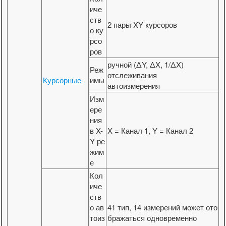
иче
ств
2 пары XY курсоров
о ку
рсо
ров
ручной (ΔY, ΔX, 1/ΔX)
Реж
отслеживания
Курсорные
имы
автоизмерения
Изм
ере
ния
в X-
X = Канал 1, Y = Канал 2
Y ре
жим
е
Кол
иче
ств
о ав
41 тип, 14 измерений может ото
тоиз
бражаться одновременно