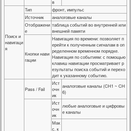
в
Тип
фронт, импульс
Источник
аналоговые каналы
Отображени
таблица событий во внутренней или
е
внешней памяти
Поиск и
Навигация по времени: позволяет п
навигаци
ерейти к полученным сигналам в оп
я
ределенном временном порядке.
Кнопки нави
Навигация по событиям: с помощью
гации
клавиш навигации просматривает р
езультаты поиска событий и перехо
дит к указанному событию.
Ист
аналоговые каналы (CH1 ~ CH
Pass / Fail
очн
6)
ик
Ист
любые аналоговые и цифровы
очн
е каналы
ик
Мак
с. к