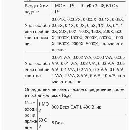
Входной им
1 MОм ±1% || 19 пФ ±3 пФ, 50 Ом
педанс
±1%
0.001X, 0.002X, 0.005X, 0.01X, 0.02X,
Учет ослабл
0.05X, 0.1X, 0.2X, 0.5X, 1X, 2X, 5X, 1
ения пробни
0X, 20X, 50X, 100X, 150X, 200X, 500
ков напряже
X, 1000X,1500X, 2000X, 5000X, 1000
ния
X, 1500X, 2000X, 5000X, пользовате
льское
0.001 V/A, 0.002 V/A, 0.003 V/A, 0.005
Учет ослабл
V/A, 0.01 V/A, 0.02 V/A, 0.03 V/A, 0.05
ения пробни
V/A, 0.1 V/A, 0.2 V/A, 0.3 V/A, 0.5 V/A,
ков тока
1 V/A, 2 V/A, 3 V/A, 5 V/A, 10 V/A, пол
ьзовательское
Определени
автоматическое определение пробн
е пробников
иков Rigol
Макс.
1 МО
300 Вскз CAT I, 400 Впик
входн
м
ое на
50 О
пряже
5 Вскз
м
ние