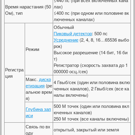
≤440 пс (при всех включенных кана
Время нарастания (50
лах)
Ом), тип
≤400 пс (при одном или половине вк
люченных каналах)
Обычный
Пиковый детектор
: 500 пс
Усреднение
(2, 4, 8, 16…65536 выбо
рок)
Режим
Высокое разрешение (14 бит, 16 би
т)
Регистратор (скорость захвата до 1
Регистра
000000 осц./сек)
ция
Макс.
дискр
4 Гвыб/сек (один или половина вклю
етизация
(ре
ченных каналов), 2 Гвыб/сек (все ка
альное врем
налы включены)
я)
500 М точек (один или половина вкл
Глубина зап
юченных каналов)
иси
250 М точек (все каналы включены)
Связь по вх
открытый, закрытый или земля
оду