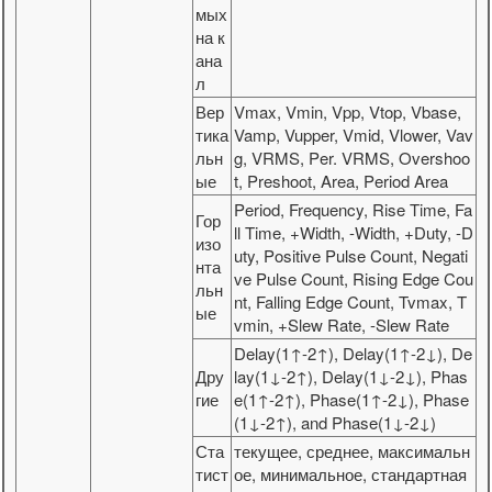
мых
на к
ана
л
Вер
Vmax, Vmin, Vpp, Vtop, Vbase,
тика
Vamp, Vupper, Vmid, Vlower, Vav
льн
g, VRMS, Per. VRMS, Overshoo
ые
t, Preshoot, Area, Period Area
Period, Frequency, Rise Time, Fa
Гор
ll Time, +Width, -Width, +Duty, -D
изо
uty, Positive Pulse Count, Negati
нта
ve Pulse Count, Rising Edge Cou
льн
nt, Falling Edge Count, Tvmax, T
ые
vmin, +Slew Rate, -Slew Rate
Delay(1↑-2↑), Delay(1↑-2↓), De
Дру
lay(1↓-2↑), Delay(1↓-2↓), Phas
гие
e(1↑-2↑), Phase(1↑-2↓), Phase
(1↓-2↑), and Phase(1↓-2↓)
Ста
текущее, среднее, максимальн
тист
ое, минимальное, стандартная