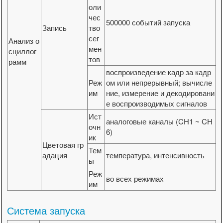
оли
чес
500000 событий запуска
Запись
тво
сег
Анализ о
мен
сциллог
тов
рамм
воспроизведение кадр за кадр
Реж
ом или непрерывный; вычисле
им
ние, измерение и декодировани
е воспроизводимых сигналов
Ист
аналоговые каналы (CH1 ~ CH
очн
6)
ик
Цветовая гр
Тем
адация
температура, интенсивность
ы
Реж
во всех режимах
им
Система запуска