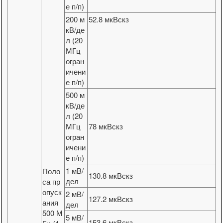
е п/п)
200 м
52.8 мкВскз
кВ/де
л (20
МГц
огран
ичени
е п/п)
500 м
кВ/де
л (20
МГц
78 мкВскз
огран
ичени
е п/п)
1 мВ/
Поло
130.8 мкВскз
дел
са пр
опуск
2 мВ/
127.2 мкВскз
ания
дел
500 М
5 мВ/
153.6 мкВскз