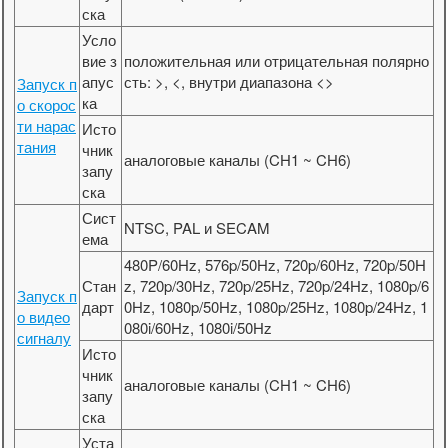
ска
Усло
вие з
положительная или отрицательная полярно
апус
сть: >, <, внутри диапазона <>
Запуск п
ка
о скорос
ти нарас
Исто
тания
чник
аналоговые каналы (CH1 ~ CH6)
запу
ска
Сист
NTSC, PAL и SECAM
ема
480P/60Hz, 576p/50Hz, 720p/60Hz, 720p/50H
Стан
z, 720p/30Hz, 720p/25Hz, 720p/24Hz, 1080p/6
Запуск п
дарт
0Hz, 1080p/50Hz, 1080p/25Hz, 1080p/24Hz, 1
о видео
080i/60Hz, 1080i/50Hz
сигналу
Исто
чник
аналоговые каналы (CH1 ~ CH6)
запу
ска
Уста