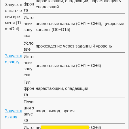
нарастающий, спадающий, нарастающий &
фрон
Запуск п
спадающий
та
о истече
нии вре
Исто
мени (Ti
чник
аналоговые каналы (CH1 ~ CH6), цифровые
meOut)
запу
каналы (D0~D15)
ска
Усло
прохождение через заданный уровень
вие
Запуск п
Исто
о ранту
чник
аналоговые каналы (CH1 ~ CH6)
запу
ска
Тип
фрон
нарастающий, спадающий
та
Пози
ция з
Запуск п
вход, выход, время
апус
о окну
ка
Исто
аналоговые каналы (CH1 ~ CH6)