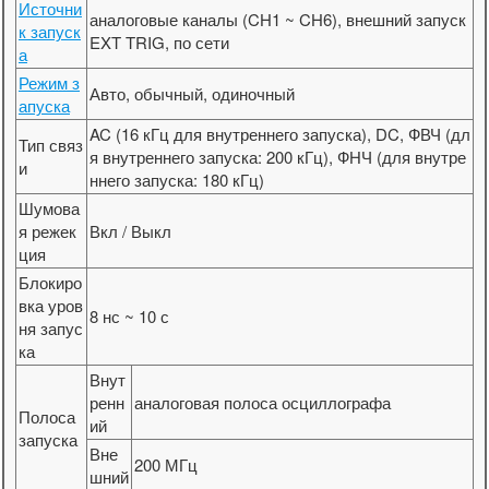
Источни
аналоговые каналы (CH1 ~ CH6), внешний запуск
к запуск
EXT TRIG, по сети
а
Режим з
Авто, обычный, одиночный
апуска
AC (16 кГц для внутреннего запуска), DC, ФВЧ (дл
Тип связ
я внутреннего запуска: 200 кГц), ФНЧ (для внутре
и
ннего запуска: 180 кГц)
Шумова
я режек
Вкл / Выкл
ция
Блокиро
вка уров
8 нс ~ 10 с
ня запус
ка
Внут
ренн
аналоговая полоса осциллографа
Полоса
ий
запуска
Вне
200 МГц
шний