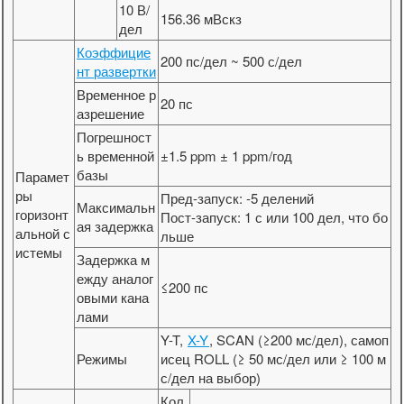
10 В/
156.36 мВскз
дел
Коэффицие
200 пс/дел ~ 500 с/дел
нт развертки
Временное р
20 пс
азрешение
Погрешност
ь временной
±1.5 ppm ± 1 ppm/год
базы
Парамет
ры
Пред-запуск: -5 делений
Максимальн
горизонт
Пост-запуск: 1 с или 100 дел, что бо
ая задержка
альной с
льше
истемы
Задержка м
ежду аналог
≤200 пс
овыми кана
лами
Y-T,
X-Y
, SCAN (≥200 мс/дел), самоп
Режимы
исец ROLL (≥ 50 мс/дел или ≥ 100 м
с/дел на выбор)
Кол