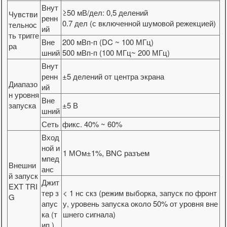
Внут
≥50 мВ/дел: 0,5 делений
Чувстви
ренн
0.7 дел (с включенной шумовой режекцией)
тельнос
ий
ть тригге
Вне
200 мВп-п (DC ~ 100 МГц)
ра
шний
500 мВп-п (100 МГц~ 200 МГц)
Внут
ренн
±5 делений от центра экрана
Диапазо
ий
н уровня
Вне
запуска
±5 В
шний
Сеть
фикс. 40% ~ 60%
Вход
ной и
1 МОм±1%, BNC разъем
мпед
Внешни
анс
й запуск
Джит
EXT TRI
тер з
< 1 нс скз (режим выборка, запуск по фронт
G
апус
у, уровень запуска около 50% от уровня вне
ка (т
шнего сигнала)
ип.)