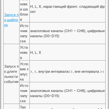
новк
H, L, X, нарастающий фронт, спадающий фр
а ша
онт
блон
Запуск п
а
о шабло
ну
Исто
чник
аналоговые каналы (CH1 ~ CH6), цифровые
запу
каналы (D0~D15)
ска
Уста
новк
H, L, X
а
Усло
Запуск п
вие з
о длите
>, <, внутри интервала<>, вне интервала ><
апус
льности
ка
события
Исто
чник
аналоговые каналы (CH1 ~
CH6), цифровые
запу
каналы (D0~D15)
ска
Тип