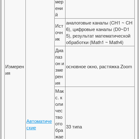
мер
ени
й
аналоговые каналы (CH1 ~ CH
Ист
6), цифровые каналы (D0~D1
очн
5), результат математической
ик
обработки (Math1 ~ Math4)
Диа
паз
он и
Измерен
основное окно, растяжка Zoom
зме
ия
рен
ия
Мак
с. к
оли
чес
тво
Автоматиче
ото
33 типа
ские
бра
жае