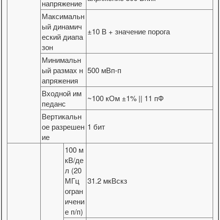
напряжение
Максимальн
ый динамич
±10 В + значение порога
еский диапа
зон
Минимальн
ый размах н
500 мВп-п
апряжения
Входной им
~100 кОм ±1% || 11 пФ
педанс
Вертикальн
ое разрешен
1 бит
ие
100 м
кВ/де
л (20
МГц
31.2 мкВскз
огран
ичени
е п/п)