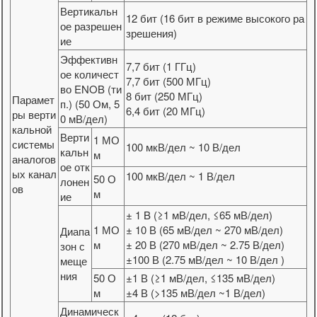
Вертикальн
12 бит (16 бит в режиме высокого ра
ое разрешен
зрешения)
ие
Эффективн
7,7 бит (1 ГГц)
ое количест
7,7 бит (500 МГц)
во ENOB (ти
8 бит (250 МГц)
Парамет
п.) (50 Ом, 5
6,4 бит (20 МГц)
ры верти
0 мВ/дел)
кальной
Верти
1 МО
системы
100 мкВ/дел ~ 10 В/дел
кальн
м
аналогов
ое отк
ых канал
100 мкВ/дел ~ 1 В/дел
50 О
лонен
ов
м
ие
± 1 B (≥1 мВ/дел, ≤65 мВ/дел)
1 МО
± 10 В (65 мВ/дел ~ 270 мВ/дел)
Диапа
м
± 20 В (270 мВ/дел ~ 2.75 В/дел)
зон с
±100 В (2.75 мВ/дел ~ 10 В/дел )
меще
ния
50 О
±1 В (≥1 мВ/дел, ≤135 мВ/дел)
м
±4 В (>135 мВ/дел ~1 В/дел)
Динамическ