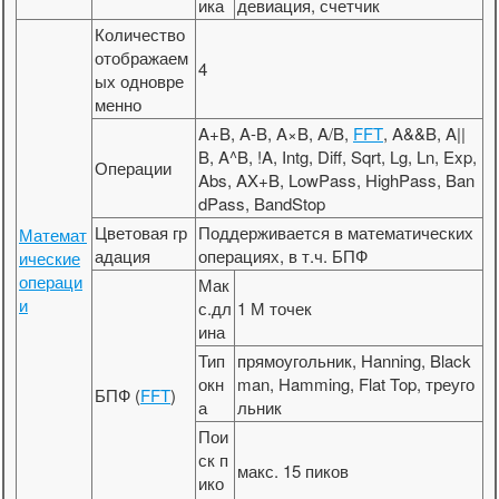
ика
девиация, счетчик
Количество
отображаем
4
ых одновре
менно
A+B, A-B, A×B, A/B,
FFT
, A&&B, A||
B, A^B, !A, Intg, Diff, Sqrt, Lg, Ln, Exp,
Операции
Abs, AX+B, LowPass, HighPass, Ban
dPass, BandStop
Цветовая гр
Поддерживается в математических
Математ
адация
операциях, в т.ч. БПФ
ические
операци
Мак
и
с.дл
1 М точек
ина
Тип
прямоугольник, Hanning, Black
окн
man, Hamming, Flat Top, треуго
БПФ (
FFT
)
а
льник
Пои
ск п
макс. 15 пиков
ико