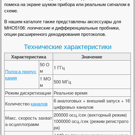
помеха на экране шумом прибора или реальным сигналом в
схеме.
В нашем каталоге также представлены аксессуары для
MHO5106: логические и дифференциальные пробники,
опции расширенного декодирования протоколов.
Технические характеристики
Характеристика
Значение
50 О
1 ГГц
м
Полоса пропус
кания
1 МО
500 МГц
м
Режим дискретизации
Реальное время
6 аналоговых + внешний запуск + 16
Количество
каналов
цифровых каналов
200000 осц./сек (векторный режим)
Макс. скорость захват
1000000 осц./сек (режим регистрато
а осциллограмм
ра)