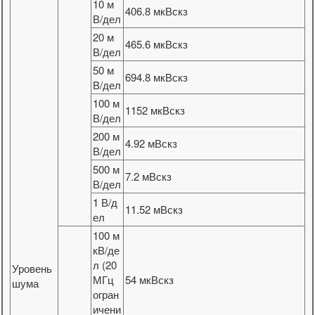
10 м
406.8 мкВскз
В/дел
20 м
465.6 мкВскз
В/дел
50 м
694.8 мкВскз
В/дел
100 м
1152 мкВскз
В/дел
200 м
4.92 мВскз
В/дел
500 м
7.2 мВскз
В/дел
1 В/д
11.52 мВскз
ел
100 м
кВ/де
л (20
Уровень
МГц
54 мкВскз
шума
огран
ичени