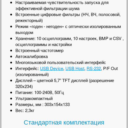
Настраиваемая чувствительность запуска для
эффективной фильтрации шума
Встроенные цифровые фильтры (НЧ, ВЧ, полосовой,
режекторный)
Режим «годен - негоден» с оптически изолированным
выходом
Хранение: 10 осциллограмм, 10 настроек, BMP и CSV ,
осциллограммы и настройки
Встроенный частотомер
Автокалибровка
Многоязыковой пользовательский интерфейс
Интерфейс:
USB Device
,
USB Host
,
RS-232
, P/F Out
(изолированный)
Дисплей – цветной 5,7” TFT дисплей (разрешение
320x234)
Питание: 100-240В, 50Гц
Ультракомпактный
Размеры, мм : 303х154х133
Вес: 2,3кг
Стандартная комплектация