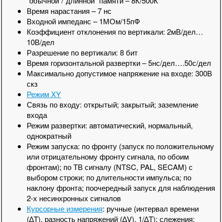
"обычной"/"длинной" памяти – 8К/500К
Время нарастания – 7 нс
Входной импеданс – 1МОм/15пФ
Коэффициент отклонения по вертикали: 2мВ/дел…
10В/дел
Разрешение по вертикали: 8 бит
Время горизонтальной развертки – 5нс/дел….50с/дел
Максимально допустимое напряжение на входе: 300В
скз
Режим XY
Связь по входу: открытый; закрытый; заземление
входа
Режим развертки: автоматический, нормальный,
однократный
Режим запуска: по фронту (запуск по положительному
или отрицательному фронту сигнала, по обоим
фронтам); по ТВ сигналу (NTSC, PAL, SECAM) с
выбором строки; по длительности импульса; по
наклону фронта; поочередный запуск для наблюдения
2-х несинхронных сигналов
Курсорные измерения
: ручные (интервал времени
(∆T), разность напряжений (∆V), 1/∆T); слежения;