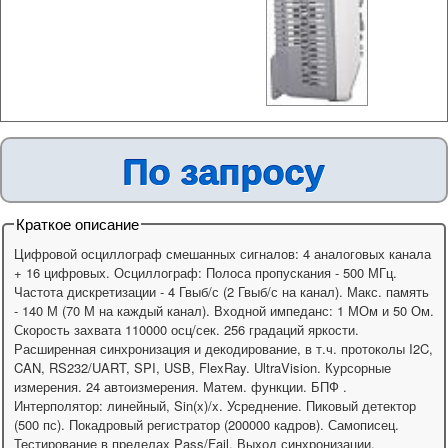
По запросу
Краткое описание
Цифровой осциллограф смешанных сигналов: 4 аналоговых канала
+ 16 цифровых. Осциллограф: Полоса пропускания - 500 МГц.
Частота дискретизации - 4 Гвыб/с (2 Гвыб/с на канал). Макс. память
- 140 М (70 М на каждый канал). Входной импеданс: 1 МОм и 50 Ом.
Скорость захвата 110000 осц/сек. 256 градаций яркости.
Расширенная синхронизация и декодирование, в т.ч. протоколы I2C,
CAN, RS232/UART, SPI, USB, FlexRay. UltraVision. Курсорные
измерения. 24 автоизмерения. Матем. функции. БПФ .
Интерполятор: линейный, Sin(x)/x. Усреднение. Пиковый детектор
(500 пс). Покадровый регистратор (200000 кадров). Самописец.
Тестирование в пределах Pass/Fail. Выход синхронизации.