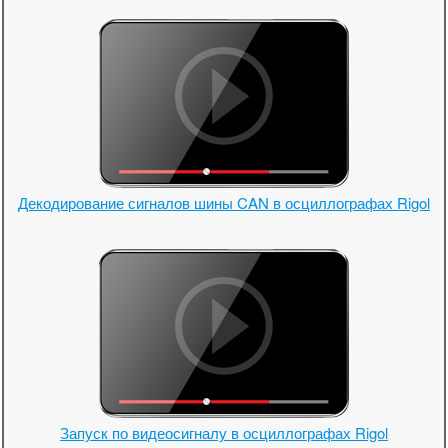
Декодирование сигналов шины CAN в осциллографах Rigol
Запуск по видеосигналу в осциллографах Rigol