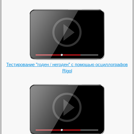
Тестирование "годен / негоден" с помощью осциллографов
Rigol