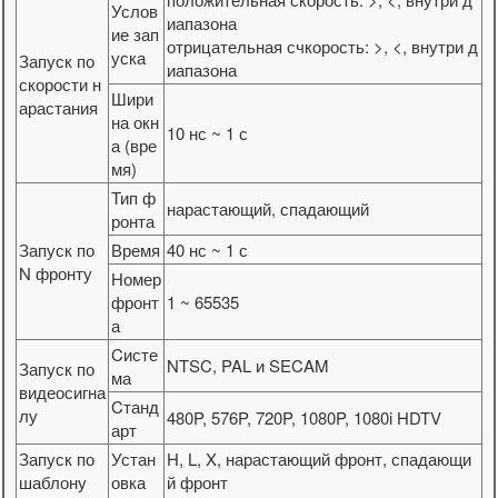
Услов
иапазона
ие зап
отрицательная счкорость: >, <, внутри д
уска
Запуск по
иапазона
скорости н
Шири
арастания
на окн
10 нс ~ 1 с
а (вре
мя)
Тип ф
нарастающий, спадающий
ронта
Запуск по
Время
40 нс ~ 1 с
N фронту
Номер
фронт
1 ~ 65535
а
Cисте
NTSC, PAL и SECAM
Запуск по
ма
видеосигна
Cтанд
лу
480P, 576P, 720P, 1080P, 1080i HDTV
арт
Запуск по
Устан
H, L, X, нарастающий фронт, спадающи
шаблону
овка
й фронт