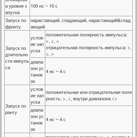
а уровня з
100 нс ~ 10 с
апуска
Запуск по
нарастающий, спадающий, нарастающий&спад
фронту
ающий
положительная полярность импульса:
услов
>, <, =
ие зап
отрицательная полярность импульса: >,
Запуск по
уска
<, =
длительно
сти импуль
диапа
са
зон ус
4 нс ~ 4 с
танов
ок
услов
положительная или отрицательная поля
ие зап
рность: >, <, внутри диапазона <>
уска
Запуск по
диапа
ранту
зон ус
4 нс ~ 4 с
танов
ок
положительная скорость: >, <, внутри д