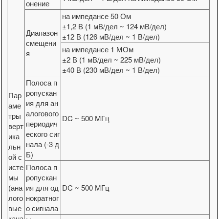
онение
на импедансе 50 Ом
±1,2 В (1 мВ/дел ~ 124 мВ/дел)
Диапазон
±12 В (126 мВ/дел ~ 1 В/дел)
смещени
на импедансе 1 МОм
я
±2 В (1 мВ/дел ~ 225 мВ/дел)
±40 В (230 мВ/дел ~ 1 В/дел)
Полоса п
ропускан
Пар
ия для ан
аме
алогового
тры
DC ~ 500 МГц
периодич
верт
еского сиг
ика
нала (-3 д
льн
Б)
ой с
исте
Полоса п
мы
ропускан
(ана
ия для од
DC ~ 500 МГц
лого
нократног
вые
о сигнала
кана