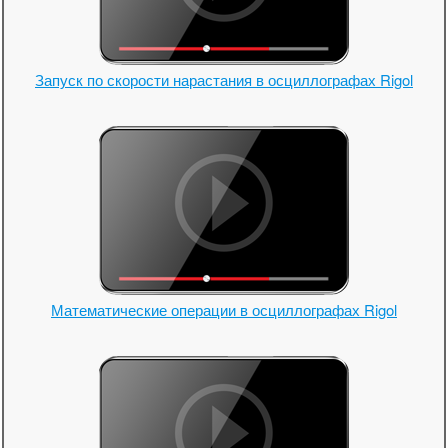
Запуск по скорости нарастания в осциллографах Rigol
Математические операции в осциллографах Rigol