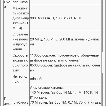
Вхо
робников
д
Максима
льное вхо
дное напр
300 Вскз CAT I, 100 Вскз CAT II
яжение (1
МОм)
Ограниче
ние полос
20 МГц, 100 МГц, 200 МГц, полный диапаз
ы пропус
он
кания
Скорость
110000 осц./сек (поточечное отображение,
захвата о
цифровые каналы отключены)
сциллогр
85000 осц/сек (цифровые каналы включен
амм
ы)
Интерпол
(sin x)/x
яция
Аналоговые каналы:
140 М точек (выбор 14 М; 1,4 М; 140 К; 14
К) на канал
Пар
Глубина з
70 М точек (выбор 7М; 0,7 М; 70 К; 7 К) два
аме