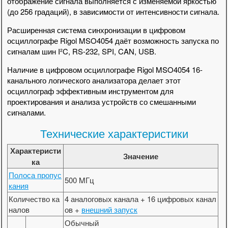
отображение сигнала выполняется с изменяемой яркостью
(до 256 градаций), в зависимости от интенсивности сигнала.
Расширенная система синхронизации в цифровом
осциллографе Rigol MSO4054 даёт возможность запуска по
сигналам шин I²C, RS-232, SPI, CAN, USB.
Наличие в цифровом осциллографе Rigol MSO4054 16-
канального логического анализатора делает этот
осциллограф эффективным инструментом для
проектирования и анализа устройств со смешанными
сигналами.
Технические характеристики
Характеристи
Значение
ка
Полоса пропус
500 MГц
кания
Количество ка
4 аналоговых канала + 16 цифровых канал
налов
ов +
внешний запуск
Обычный