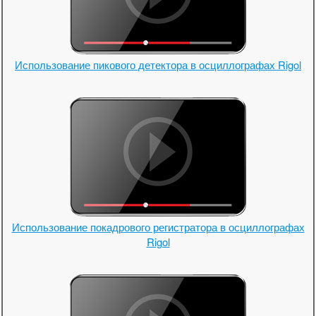
Использование пикового детектора в осциллографах Rigol
Использование покадрового регистратора в осциллографах
Rigol