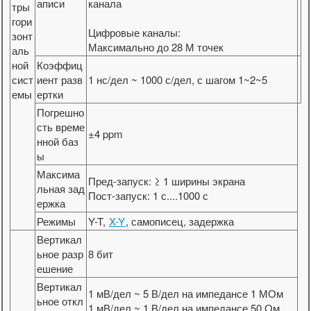
аписи
канала
тры
гори
Цифровые каналы:
зонт
Максимально до 28 М точек
аль
ной
Коэффиц
сист
иент разв
1 нс/дел ~ 1000 с/дел, с шагом 1~2~5
емы
ертки
Погрешно
сть време
±4 ppm
нной баз
ы
Максима
Пред-запуск: ≥ 1 ширины экрана
льная зад
Пост-запуск: 1 с....1000 с
ержка
Режимы
Y-T,
X-Y
, самописец, задержка
Вертикал
ьное разр
8 бит
ешение
Вертикал
1 мВ/дел ~ 5 В/дел на импедансе 1 МОм
ьное откл
1 мВ/дел ~ 1 В/дел на импедансе 50 Ом