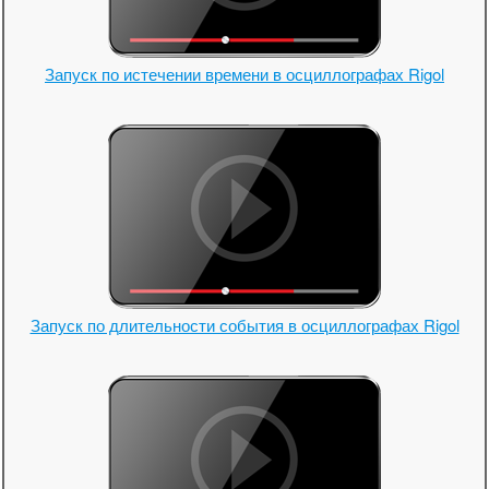
Запуск по истечении времени в осциллографах Rigol
Запуск по длительности события в осциллографах Rigol