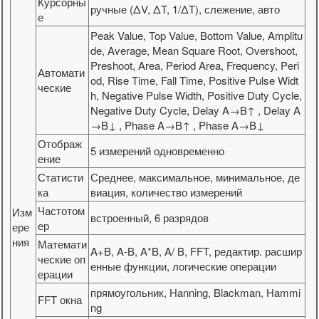
Курсорны
ручные (ΔV, ΔT, 1/ΔT), слежение, авто
е
Peak Value, Top Value, Bottom Value, Amplitu
de, Average, Mean Square Root, Overshoot,
Preshoot, Area, Period Area, Frequency, Peri
Автомати
od, Rise Time, Fall Time, Positive Pulse Widt
ческие
h, Negative Pulse Width, Positive Duty Cycle,
Negative Duty Cycle, Delay A→B↑ , Delay A
→B↓ , Phase A→B↑ , Phase A→B↓
Отображ
5 измерений одновременно
ение
Статисти
Среднее, максимальное, минимальное, де
ка
виация, количество измерений
Частотом
Изм
встроенный, 6 разрядов
ер
ере
ния
Математи
A+B, A-B, A*B, A/ B, FFT, редактир. расшир
ческие оп
енные функции, логические операции
ерации
прямоугольник, Hanning, Blackman, Hammi
FFT окна
ng