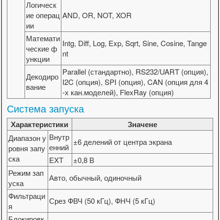
Логическ
ие операц
AND, OR, NOT, XOR
ии
Математи
Intg, Diff, Log, Exp, Sqrt, Sine, Cosine, Tange
ческие ф
nt
ункции
Parallel (стандартно), RS232/UART (опция),
Декодиро
I2C (опция), SPI (опция), CAN (опция для 4
вание
-х кан.моделей), FlexRay (опция)
Система запуска
Характеристики
Значене
Внутр
Диапазон у
±6 делений от центра экрана
енний
ровня запу
ска
EXT
±0,8 В
Режим зап
Авто, обычный, одиночный
уска
Фильтраци
Срез ФВЧ (50 кГц), ФНЧ (5 кГц)
я
Блокировк