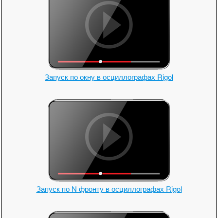
Запуск по окну в осциллографах Rigol
Запуск по N фронту в осциллографах Rigol