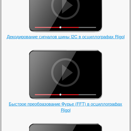
Декодирование сигналов шины I2C в осциллографах Rigol
Быстрое преобразование Фурье (FFT) в осциллографах
Rigol