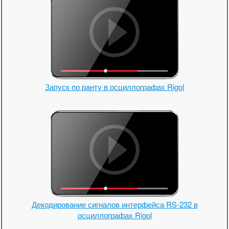
Запуск по ранту в осциллографах Rigol
Декодирование сигналов интерфейса RS-232 в
осциллографах Rigol