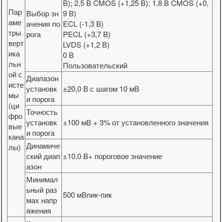
В); 2,5 В CMOS (+1,25 В); 1,8 В CMOS (+0,
Пар
Выбор зн
9 В)
аме
ачения по
ECL (-1,3 В)
тры
рога
PECL (+3,7 В)
верт
LVDS (+1,2 В)
ика
0 В
льн
Пользовательский
ой с
Диапазон
исте
установк
±20,0 В с шагом 10 мВ
мы
и порога
(ци
Точность
фро
установк
±100 мВ + 3% от установленного значения
вые
и порога
кана
Динамиче
лы)
ский диап
±10,0 В+ пороговое значение
азон
Минимал
ьный раз
500 мВпик-пик
мах напр
яжения