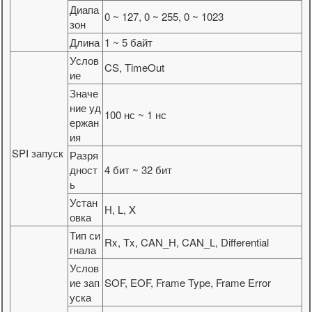
Диапа
0 ~ 127, 0 ~ 255, 0 ~ 1023
зон
Длина
1 ~ 5 байт
Услов
CS, TimeOut
ие
Значе
ние уд
100 нс ~ 1 нс
ержан
ия
SPI запуск
Разря
дност
4 бит ~ 32 бит
ь
Устан
H, L, X
овка
Тип си
Rx, Tx, CAN_H, CAN_L, Differential
гнала
Услов
ие зап
SOF, EOF, Frame Type, Frame Error
уска