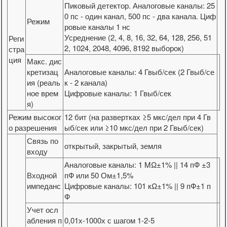
Пиковый детектор. Аналоговые каналы: 25
0 пс - один канал, 500 пс - два канала. Циф
Режим
ровые каналы 1 нс
Усреднение (2, 4, 8, 16, 32, 64, 128, 256, 51
Реги
2, 1024, 2048, 4096, 8192 выборок)
стра
ция
Макс. дис
кретизац
Аналоговые каналы: 4 Гвыб/сек (2 Гвыб/се
ия (реаль
к - 2 канала)
ное врем
Цифровые каналы: 1 Гвыб/сек
я)
Режим высоког
12 бит (на развертках ≥5 мкс/дел при 4 Гв
о разрешения
ыб/сек или ≥10 мкс/дел при 2 Гвыб/сек)
Связь по
открытый, закрытый, земля
входу
Аналоговые каналы: 1 MΩ±1% || 14 пФ ±3
Входной
пФ или 50 Ом±1,5%
импеданс
Цифровые каналы: 101 кΩ±1% || 9 пФ±1 п
Ф
Учет осл
абления п
0,01х-1000х с шагом 1-2-5