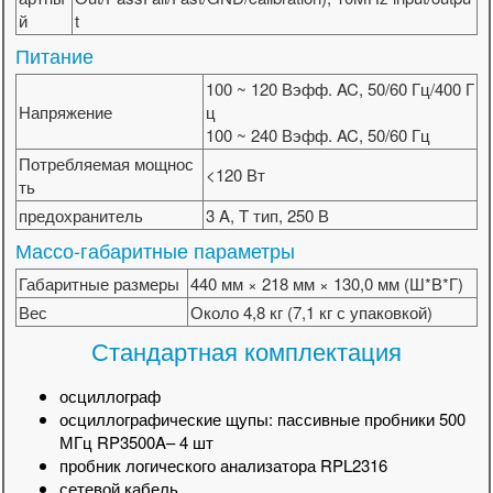
й
t
Питание
100 ~ 120 Вэфф. AC, 50/60 Гц/400 Г
Напряжение
ц
100 ~ 240 Вэфф. AC, 50/60 Гц
Потребляемая мощнос
<120 Вт
ть
предохранитель
3 A, T тип, 250 В
Массо-габаритные параметры
Габаритные размеры
440 мм × 218 мм × 130,0 мм (Ш*В*Г)
Вес
Около 4,8 кг (7,1 кг с упаковкой)
Стандартная комплектация
осциллограф
осциллографические щупы: пассивные пробники 500
МГц RP3500A– 4 шт
пробник логического анализатора RPL2316
сетевой кабель