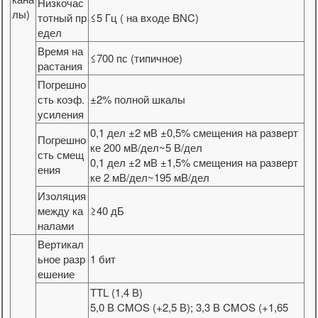
Низкочас
лы)
тотный пр
≤5 Гц ( на входе BNC)
едел
Время на
≤700 пс (типичное)
растания
Погрешно
сть коэф.
±2% полной шкалы
усиления
0,1 дел ±2 мВ ±0,5% смещения на разверт
Погрешно
ке 200 мВ/дел~5 В/дел
сть смещ
0,1 дел ±2 мВ ±1,5% смещения на разверт
ения
ке 2 мВ/дел~195 мВ/дел
Изоляция
между ка
≥40 дБ
налами
Вертикал
ьное разр
1 бит
ешение
TTL (1,4 В)
5,0 В CMOS (+2,5 В); 3,3 В CMOS (+1,65