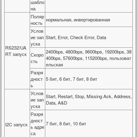
шабло
на
Поляр
нормальная, инвертированная
ность
Услов
ие зап
Start, Error, Check Error, Data
уска
RS232/UA
2400bps, 4800bps, 9600bps, 19200bps, 38
RT запуск
Скоро
400bps, 57600bps, 115200bps, пользоват
сть
ельская
Разря
дност
5 бит, 6 бит, 7 бит, 8 бит
ь
Услов
Start, Restart, Stop, Missing Ack, Address,
ие зап
Data, A&D
уска
Разря
дност
7 бит, 8 бит, 10 бит
I2C запуск
ь адре
са