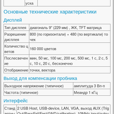
уска
Основные технические характеристики
Дисплей
Тип дисплея
диагональ 9” (229 мм) , ЖК, TFT матрица
Разрешение
800 (по горизонтали) × 480 (по вертикали) то
дисплея
чек
Количество ц
160 000 цветов
ветов
Послесвечен
мин, 50 мс, 100 мс, 200 мс, 500 мс, 1 с, 2 с, 5
ие
с, 10 с, 20 с, бесконечно
Отображение
точки, вектора
Выход для компенсации пробника
Выходное напряжение (типичное)
амплитуда 3 Вп-п
Частота (типичное)
Меандр 1 кГц
Интерфейс
Станд
2 USB Host, USB-device, LAN, VGA, выход AUX (Trig
артны
Out/PassFail/Fast/GND/calibration), 10MHz input/outpu