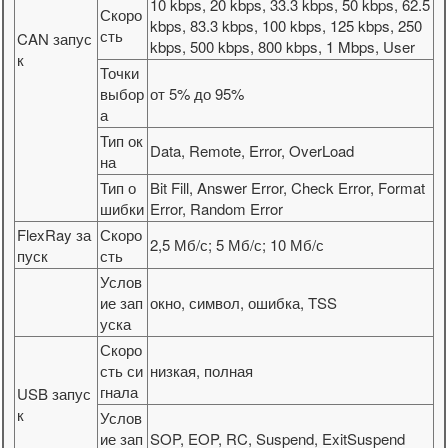
10 kbps, 20 kbps, 33.3 kbps, 50 kbps, 62.5
Скоро
kbps, 83.3 kbps, 100 kbps, 125 kbps, 250
сть
CAN запус
kbps, 500 kbps, 800 kbps, 1 Mbps, User
к
Точки
выбор
от 5% до 95%
а
Тип ок
Data, Remote, Error, OverLoad
на
Тип о
Bit Fill, Answer Error, Check Error, Format
шибки
Error, Random Error
FlexRay за
Скоро
2,5 Мб/с; 5 Мб/с; 10 Мб/с
пуск
сть
Услов
ие зап
окно, символ, ошибка, TSS
уска
Скоро
сть си
низкая, полная
гнала
USB запус
к
Услов
ие зап
SOP, EOP, RC, Suspend, ExitSuspend