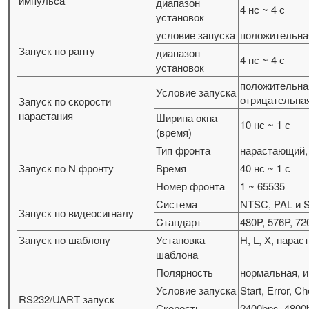
импульса
диапазон
4 нс ~ 4 с
установок
условие запуска
положительная
Запуск по ранту
диапазон
4 нс ~ 4 с
установок
положительная
Условие запуска
отрицательная
Запуск по скорости
нарастания
Ширина окна
10 нс ~ 1 с
(время)
Тип фронта
нарастающий,
Запуск по N фронту
Время
40 нс ~ 1 с
Номер фронта
1 ~ 65535
Cистема
NTSC, PAL и
Запуск по видеосигналу
Cтандарт
480P, 576P, 72
Запуск по шаблону
Установка
H, L, X, нар
шаблона
Полярность
нормальная, 
Условие запуска
Start, Error, C
RS232/UART запуск
Скорость
2400bps, 4800