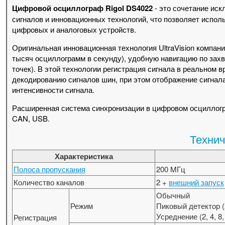
Цифровой осциллограф Rigol DS4022
- это сочетание ис
сигналов и инновационных технологий, что позволяет исполь
цифровых и аналоговых устройств.
Оригинальная инновационная технология UltraVision компан
тысяч осциллограмм в секунду), удобную навигацию по зах
точек). В этой технологии регистрация сигнала в реальном
декодированию сигналов шин, при этом отображение сигнала
интенсивности сигнала.
Расширенная система синхронизации в цифровом осциллограф
CAN, USB.
Технич
Характеристика
Полоса пропускания
200 MГц
Количество каналов
2 +
внешний запуск
Обычный
Режим
Пиковый детектор (2
Усреднение (2, 4, 8,
Регистрация