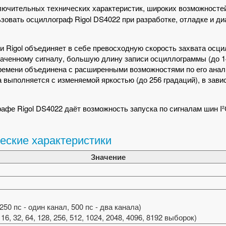
ключительных технических характеристик, широких возможносте
зовать осциллограф Rigol DS4022 при разработке, отладке и ди
ии Rigol объединяет в себе превосходную скорость захвата осци
ваченному сигналу, большую длину записи осциллограммы (до 
 времени объединена с расширенными возможностями по его анал
 выполняется с изменяемой яркостью (до 256 градаций), в зави
е Rigol DS4022 даёт возможность запуска по сигналам шин I²C
еские характеристики
Значение
50 пс - один канал, 500 пс - два канала)
 16, 32, 64, 128, 256, 512, 1024, 2048, 4096, 8192 выборок)