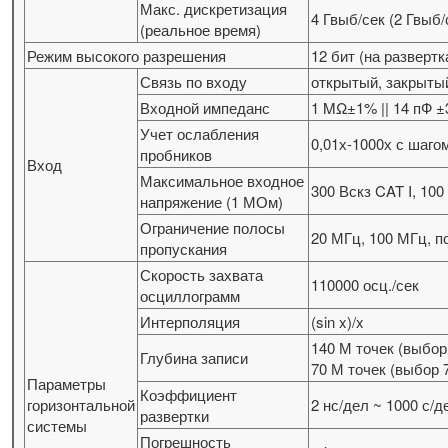
Макс. дискретизация
4 Гвыб/сек (2 Гвыб/
(реальное время)
Режим высокого разрешения
12 бит (на развертк
Связь по входу
открытый, закрыты
Входной импеданс
1 MΩ±1% || 14 пФ 
Учет ослабления
0,01х-1000х с шагом
пробников
Вход
Максимальное входное
300 Вскз CAT I, 100
напряжение (1 МОм)
Ограничение полосы
20 МГц, 100 МГц, 
пропускания
Скорость захвата
110000 осц./сек
осциллограмм
Интерполяция
(sin x)/x
140 М точек (выбор 
Глубина записи
70 М точек (выбор 7
Параметры
Коэффициент
горизонтальной
2 нс/дел ~ 1000 с/д
развертки
системы
Погрешность