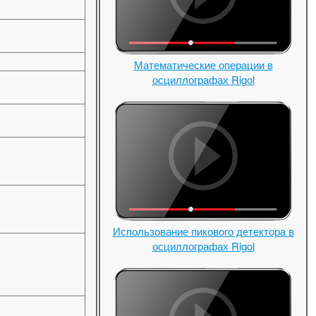
Математические операции в
осциллографах Rigol
Использование пикового детектора в
осциллографах Rigol