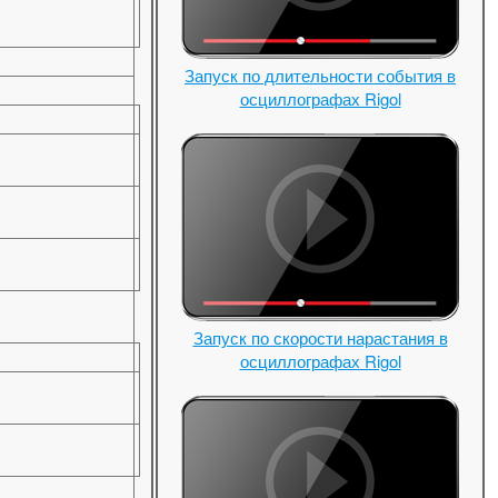
Запуск по длительности события в
осциллографах Rigol
Запуск по скорости нарастания в
осциллографах Rigol