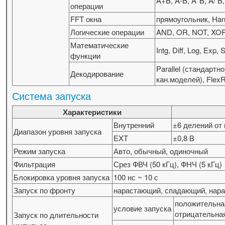
A+B, A-B, A*B, A/ 
операции
FFT окна
прямоугольник, Ha
Логические операции
AND, OR, NOT, XO
Математические
Intg, Diff, Log, Exp,
функции
Parallel (стандартн
Декодирование
кан.моделей), Flex
Система запуска
Характеристики
Внутренний
±6 делений от
Диапазон уровня запуска
EXT
±0,8 В
Режим запуска
Авто, обычный, одиночный
Фильтрация
Срез ФВЧ (50 кГц), ФНЧ (5 кГц)
Блокировка уровня запуска
100 нс ~ 10 с
Запуск по фронту
нарастающий, спадающий, на
положительная
условие запуска
отрицательная
Запуск по длительности