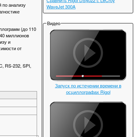
Сравнить Rigol DS4022 с LeCroy
й по анализу
WaveJet 300A
агностике
Видео
ллограмм (до 110
140 миллионов
изу и
симости от
, RS-232, SPI,
Запуск по истечении времени в
осциллографах Rigol