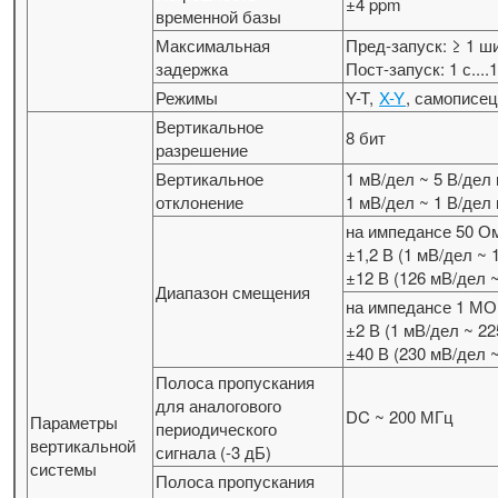
±4 ppm
временной базы
Максимальная
Пред-запуск: ≥ 1 
задержка
Пост-запуск: 1 с....
Режимы
Y-T,
X-Y
, самописец
Вертикальное
8 бит
разрешение
Вертикальное
1 мВ/дел ~ 5 В/де
отклонение
1 мВ/дел ~ 1 В/дел
на импедансе 50 О
±1,2 В (1 мВ/дел ~
±12 В (126 мВ/дел 
Диапазон смещения
на импедансе 1 М
±2 В (1 мВ/дел ~ 2
±40 В (230 мВ/дел ~
Полоса пропускания
для аналогового
DC ~ 200 МГц
Параметры
периодического
вертикальной
сигнала (-3 дБ)
системы
Полоса пропускания