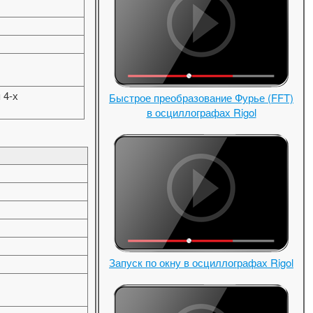
 4-х
Быстрое преобразование Фурье (FFT)
в осциллографах Rigol
Запуск по окну в осциллографах Rigol