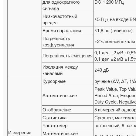
для однократного
DC ~ 200 МГц
сигнала
Низкочастотный
≤5 Гц ( на входе B
предел
Время нарастания
≤1,8 нс (типичное)
Погрешность
±2% полной шкал
коэф.усиления
0,1 дел ±2 мВ ±0,5
Погрешность смещения
0,1 дел ±2 мВ ±1,
Изоляция между
≥40 дБ
каналами
Курсорные
ручные (ΔV, ΔT, 1/
Peak Value, Top Val
Автоматические
Period Area, Frequen
Duty Cycle, Negati
Отображение
5 измерений однов
Статистика
Среднее, максимал
Частотомер
встроенный, 6 раз
Измерения
Математические