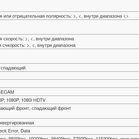
 или отрицательная полярность: >, <, внутри диапазона <>
 скорость: >, <, внутри диапазона
 счкорость: >, <, внутри диапазона
 спадающий
 SECAM
0P, 1080P, 1080i HDTV
астающий фронт, спадающий фронт
инвертированная
heck Error, Data
bps, 9600bps, 19200bps, 38400bps, 57600bps, 115200bps, пользо