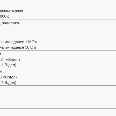
ширины экрана
1000 с
, задержка
л на импедансе 1 МОм
 на импедансе 50 Ом
м
 124 мВ/дел)
~ 1 В/дел)
Ом
25 мВ/дел)
 1 В/дел)