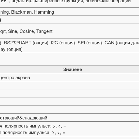
B, FFT, редактир. расширенные функции, логические операции
nning, Blackman, Hamming
R
 Sqrt, Sine, Cosine, Tangent
о), RS232/UART (опция), I2C (опция), SPI (опция), CAN (опция для
Ray (опция)
Значене
 центра экрана
растающий&спадающий
 полярность импульса: >, <, =
 полярность импульса: >, <, =