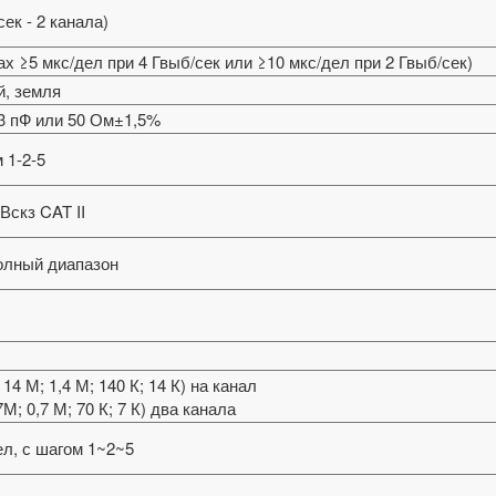
сек - 2 канала)
ах ≥5 мкс/дел при 4 Гвыб/сек или ≥10 мкс/дел при 2 Гвыб/сек)
й, земля
±3 пФ или 50 Ом±1,5%
 1-2-5
 Вскз CAT II
полный диапазон
14 М; 1,4 М; 140 К; 14 К) на канал
М; 0,7 М; 70 К; 7 К) два канала
ел, с шагом 1~2~5