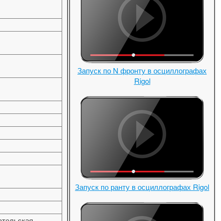
Запуск по N фронту в осциллографах
Rigol
Запуск по ранту в осциллографах Rigol
вательская