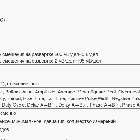
NC)
ы
% смещения на развертке 200 мВ/дел~5 В/дел
5% смещения на развертке 2 мВ/дел~195 мВ/дел
ΔT), слежение, авто
ue, Bottom Value, Amplitude, Average, Mean Square Root, Overshoot,
cy, Period, Rise Time, Fall Time, Positive Pulse Width, Negative Puls
ve Duty Cycle, Delay A→B↑ , Delay A→B↓ , Phase A→B↑ , Phase
ременно
ьное, минимальное, девиация, количество измерений
рядов