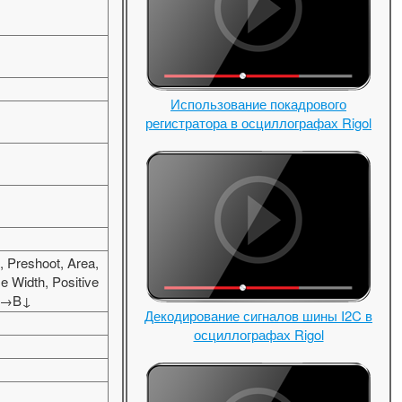
Использование покадрового
регистратора в осциллографах Rigol
 Preshoot, Area,
e Width, Positive
 A→B↓
Декодирование сигналов шины I2C в
осциллографах Rigol