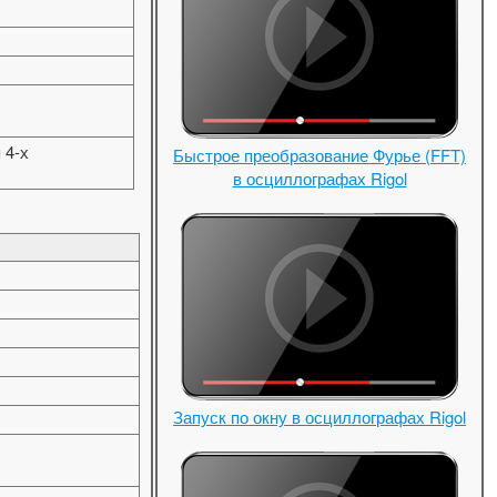
 4-х
Быстрое преобразование Фурье (FFT)
в осциллографах Rigol
Запуск по окну в осциллографах Rigol