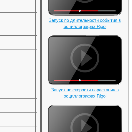
Запуск по длительности события в
осциллографах Rigol
Запуск по скорости нарастания в
осциллографах Rigol