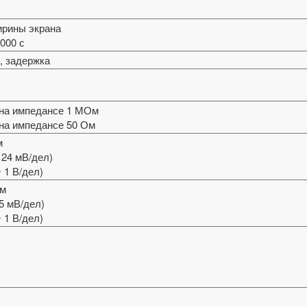
ширины экрана
1000 с
, задержка
л на импедансе 1 МОм
 на импедансе 50 Ом
м
 124 мВ/дел)
~ 1 В/дел)
Ом
25 мВ/дел)
 1 В/дел)