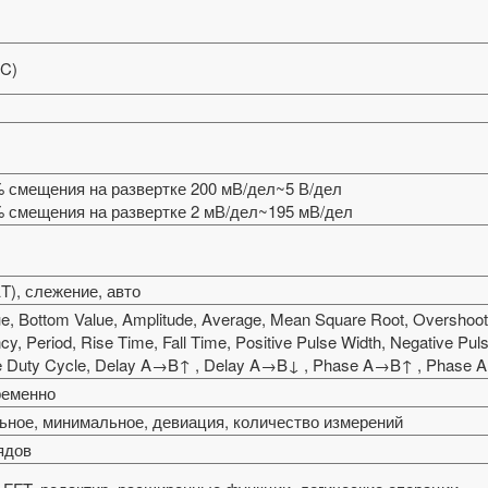
NC)
ы
% смещения на развертке 200 мВ/дел~5 В/дел
5% смещения на развертке 2 мВ/дел~195 мВ/дел
ΔT), слежение, авто
ue, Bottom Value, Amplitude, Average, Mean Square Root, Overshoot,
cy, Period, Rise Time, Fall Time, Positive Pulse Width, Negative Puls
ve Duty Cycle, Delay A→B↑ , Delay A→B↓ , Phase A→B↑ , Phase
ременно
ьное, минимальное, девиация, количество измерений
рядов