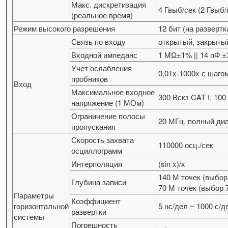
Макс. дискретизация
4 Гвыб/сек (2 Гвыб/
(реальное время)
Режим высокого разрешения
12 бит (на развертк
Связь по входу
открытый, закрыты
Входной импеданс
1 MΩ±1% || 14 пФ 
Учет ослабления
0,01х-1000х с шагом
пробников
Вход
Максимальное входное
300 Вскз CAT I, 100
напряжение (1 МОм)
Ограничение полосы
20 МГц, полный ди
пропускания
Скорость захвата
110000 осц./сек
осциллограмм
Интерполяция
(sin x)/x
140 М точек (выбор 
Глубина записи
70 М точек (выбор 7
Параметры
Коэффициент
горизонтальной
5 нс/дел ~ 1000 с/д
развертки
системы
Погрешность