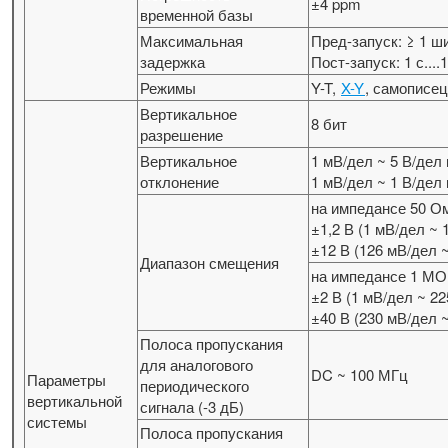
±4 ppm
временной базы
Максимальная
Пред-запуск: ≥ 1 
задержка
Пост-запуск: 1 с....
Режимы
Y-T,
X-Y
, самописец
Вертикальное
8 бит
разрешение
Вертикальное
1 мВ/дел ~ 5 В/де
отклонение
1 мВ/дел ~ 1 В/дел
на импедансе 50 О
±1,2 В (1 мВ/дел ~
±12 В (126 мВ/дел 
Диапазон смещения
на импедансе 1 М
±2 В (1 мВ/дел ~ 2
±40 В (230 мВ/дел ~
Полоса пропускания
для аналогового
DC ~ 100 МГц
Параметры
периодического
вертикальной
сигнала (-3 дБ)
системы
Полоса пропускания