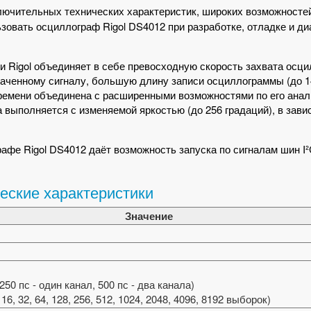
ключительных технических характеристик, широких возможносте
зовать осциллограф Rigol DS4012 при разработке, отладке и ди
ии Rigol объединяет в себе превосходную скорость захвата осци
ваченному сигналу, большую длину записи осциллограммы (до 
 времени объединена с расширенными возможностями по его анал
 выполняется с изменяемой яркостью (до 256 градаций), в зави
е Rigol DS4012 даёт возможность запуска по сигналам шин I²C
еские характеристики
Значение
50 пс - один канал, 500 пс - два канала)
 16, 32, 64, 128, 256, 512, 1024, 2048, 4096, 8192 выборок)