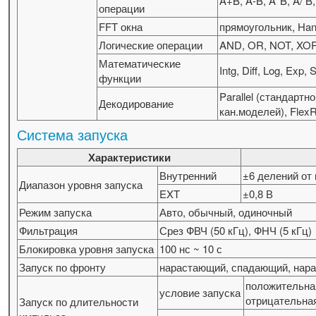
A+B, A-B, A*B, A/ 
операции
FFT окна
прямоугольник, Ha
Логические операции
AND, OR, NOT, XO
Математические
Intg, Diff, Log, Exp,
функции
Parallel (стандартн
Декодирование
кан.моделей), Flex
Система запуска
Характеристики
Внутренний
±6 делений от
Диапазон уровня запуска
EXT
±0,8 В
Режим запуска
Авто, обычный, одиночный
Фильтрация
Срез ФВЧ (50 кГц), ФНЧ (5 кГц)
Блокировка уровня запуска
100 нс ~ 10 с
Запуск по фронту
нарастающий, спадающий, на
положительная
условие запуска
отрицательная
Запуск по длительности