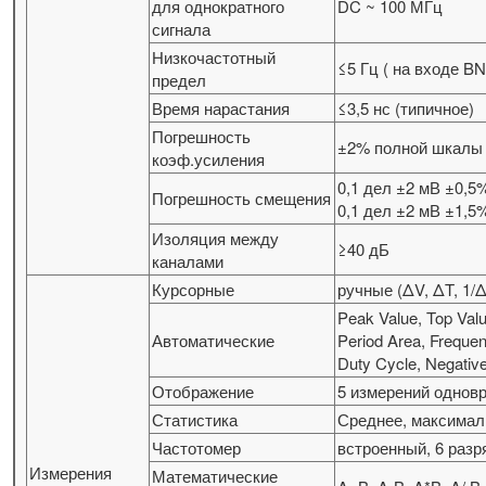
для однократного
DC ~ 100 МГц
сигнала
Низкочастотный
≤5 Гц ( на входе B
предел
Время нарастания
≤3,5 нс (типичное)
Погрешность
±2% полной шкал
коэф.усиления
0,1 дел ±2 мВ ±0,5
Погрешность смещения
0,1 дел ±2 мВ ±1,
Изоляция между
≥40 дБ
каналами
Курсорные
ручные (ΔV, ΔT, 1/
Peak Value, Top Val
Автоматические
Period Area, Frequen
Duty Cycle, Negati
Отображение
5 измерений однов
Статистика
Среднее, максимал
Частотомер
встроенный, 6 раз
Измерения
Математические