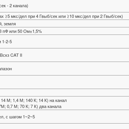
сек - 2 канала)
ах ≥5 мкс/дел при 4 Гвыб/сек или ≥10 мкс/дел при 2 Гвыб/сек)
й, земля
±3 пФ или 50 Ом±1,5%
 1-2-5
 Вскз CAT II
апазон
14 М; 1,4 М; 140 К; 14 К) на канал
М; 0,7 М; 70 К; 7 К) два канала
ел, с шагом 1~2~5