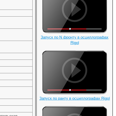
Запуск по N фронту в осциллографах
Rigol
Запуск по ранту в осциллографах Rigol
вательская