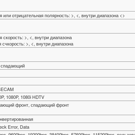
 или отрицательная полярность: >, <, внутри диапазона <>
 скорость: >, <, внутри диапазона
 счкорость: >, <, внутри диапазона
 спадающий
 SECAM
0P, 1080P, 1080i HDTV
астающий фронт, спадающий фронт
инвертированная
heck Error, Data
bps, 9600bps, 19200bps, 38400bps, 57600bps, 115200bps, пользо