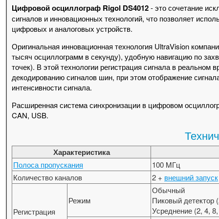
Цифровой осциллограф Rigol DS4012
- это сочетание ис
сигналов и инновационных технологий, что позволяет исполь
цифровых и аналоговых устройств.
Оригинальная инновационная технология UltraVision компан
тысяч осциллограмм в секунду), удобную навигацию по зах
точек). В этой технологии регистрация сигнала в реальном
декодированию сигналов шин, при этом отображение сигнала
интенсивности сигнала.
Расширенная система синхронизации в цифровом осциллограф
CAN, USB.
Технич
Характеристика
Полоса пропускания
100 MГц
Количество каналов
2 +
внешний запуск
Обычный
Режим
Пиковый детектор (2
Усреднение (2, 4, 8,
Регистрация