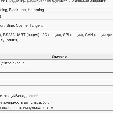
B, FFT, редактир. расширенные функции, логические операции
nning, Blackman, Hamming
R
 Sqrt, Sine, Cosine, Tangent
о), RS232/UART (опция), I2C (опция), SPI (опция), CAN (опция для
Ray (опция)
Значене
 центра экрана
растающий&спадающий
 полярность импульса: >, <, =
 полярность импульса: >, <, =