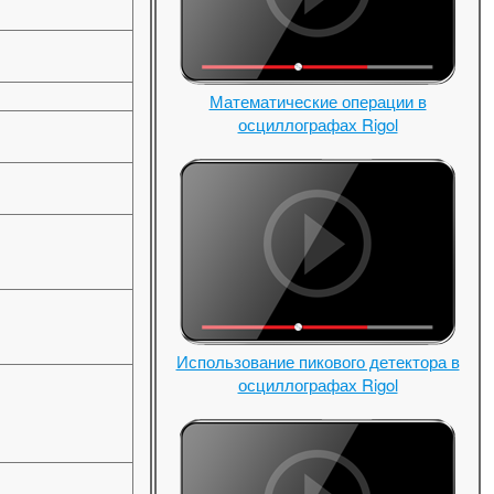
Математические операции в
осциллографах Rigol
Использование пикового детектора в
осциллографах Rigol