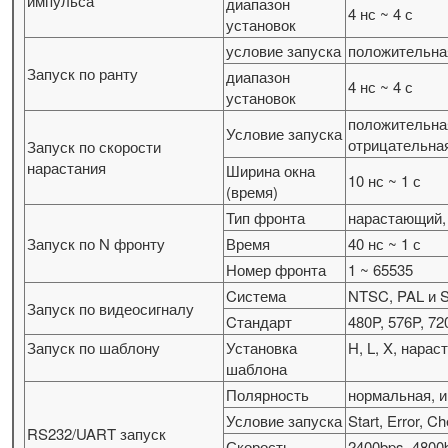
импульса
диапазон
4 нс ~ 4 с
установок
условие запуска
положительная
Запуск по ранту
диапазон
4 нс ~ 4 с
установок
положительная
Условие запуска
отрицательная
Запуск по скорости
нарастания
Ширина окна
10 нс ~ 1 с
(время)
Тип фронта
нарастающий,
Запуск по N фронту
Время
40 нс ~ 1 с
Номер фронта
1 ~ 65535
Cистема
NTSC, PAL и
Запуск по видеосигналу
Cтандарт
480P, 576P, 72
Запуск по шаблону
Установка
H, L, X, нар
шаблона
Полярность
нормальная, 
Условие запуска
Start, Error, C
RS232/UART запуск
Скорость
2400bps, 4800