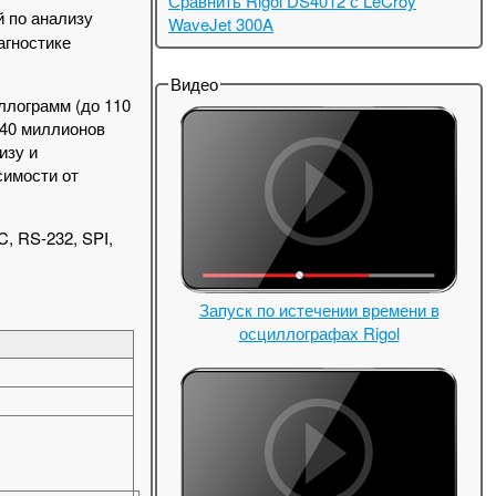
Сравнить Rigol DS4012 с LeCroy
й по анализу
WaveJet 300A
агностике
Видео
ллограмм (до 110
140 миллионов
изу и
симости от
, RS-232, SPI,
Запуск по истечении времени в
осциллографах Rigol