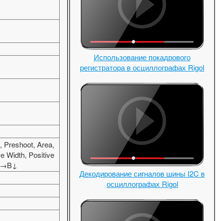
Использование покадрового
регистратора в осциллографах Rigol
 Preshoot, Area,
e Width, Positive
 A→B↓
Декодирование сигналов шины I2C в
осциллографах Rigol